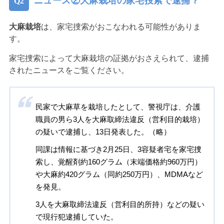
ニュース②大麻栽培の家宅捜索で逮捕？
大麻栽培
は、家宅捜索がおこなわれる可能性がありま
す。
家宅捜索によって大麻栽培の証拠がおさえられて、逮捕
されたニュースをご覧ください。
民家で大麻草を栽培したとして、警視庁は、介護
職員の男ら3人を大麻取締法違反（営利目的栽培）
の疑いで逮捕し、13日発表した。（略）
同課は情報に基づき2月25日、3容疑者宅を家宅捜
索し、覚醒剤約160グラム（末端価格約960万円）
や大麻約420グラム（同約250万円）、MDMAなど
を発見。
3人を大麻取締法違反（営利目的所持）などの疑い
で現行犯逮捕していた。