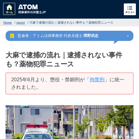
Home
/
report
/
大麻で逮捕の流れ｜逮捕されない事件も？薬物犯罪ニュース
監修者：アトム法律事務所 代表弁護士
岡野武志
大麻で逮捕の流れ｜逮捕されない事件
も？薬物犯罪ニュース
刑事事件
でお困りの方
2025年6月より、懲役・禁錮刑が「
拘禁刑
」に統一
されました。
刑事事件の無料相談
家族が逮捕された方はこちら
刑事事件の記事一覧