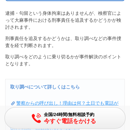
逮捕・勾留という身体拘束はありませんが、検察官によ
って大麻事件における刑事責任を追及するかどうかが検
討されます。
刑事責任を追及するかどうかは、取り調べなどの事件捜
査を経て判断されます。
取り調べをどのように乗り切るかが事件解決のポイント
となります。
取り調べについて詳しくはこちら
警察からの呼び出し！理由は何？土日でも電話が
くる？無視したら逮捕？ |
全国/24時間/無料相談予約
警察の取り調べは怖いのか｜録音は違法？嘘は
今すぐ電話をかける
OK？時間・回数はどのくらい？ |