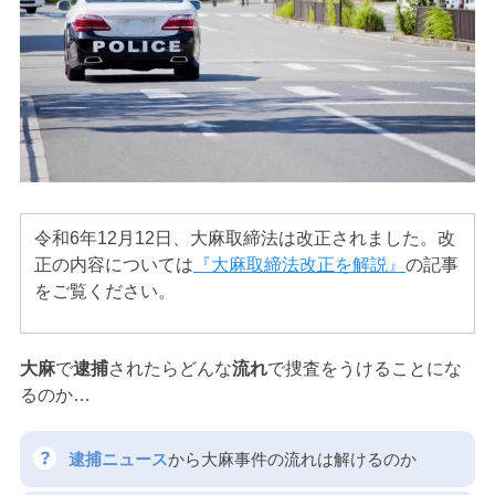
アトムについて
知りたい方
弁護士紹介
弁護士費用
令和6年12月12日、大麻取締法は改正されました。改
アクセス
正の内容については
『大麻取締法改正を解説』
の記事
をご覧ください。
解決実績
大麻
で
逮捕
されたらどんな
流れ
で捜査をうけることにな
ご依頼者からのお手紙
るのか…
逮捕ニュース
から大麻事件の流れは解けるのか
無料相談の口コミ評判