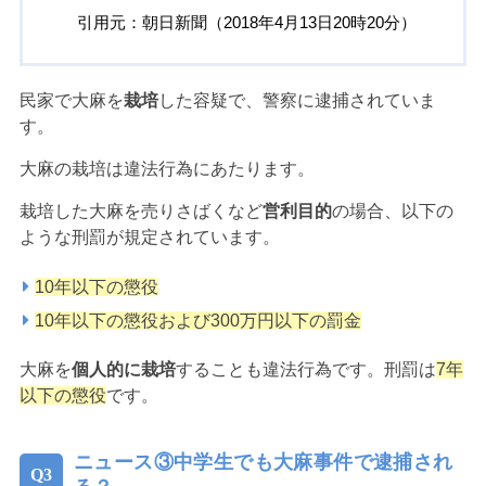
引用元：朝日新聞（2018年4月13日20時20分）
民家で大麻を
栽培
した容疑で、警察に逮捕されていま
す。
大麻の栽培は違法行為にあたります。
栽培した大麻を売りさばくなど
営利目的
の場合、以下の
ような刑罰が規定されています。
10年以下の懲役
10年以下の懲役および300万円以下の罰金
大麻を
個人的に栽培
することも違法行為です。刑罰は
7年
以下の懲役
です。
ニュース③中学生でも大麻事件で逮捕され