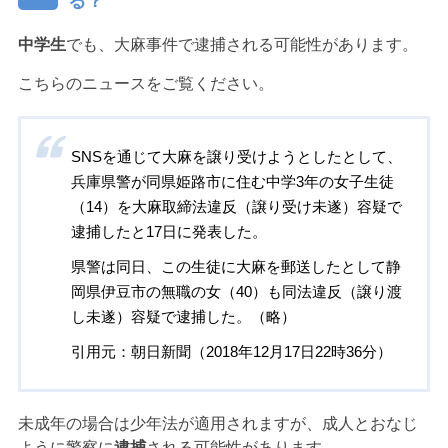
る？
中学生
でも、大麻事件で逮捕される可能性があります。
こちらのニュースをご覧ください。
SNSを通じて大麻を譲り受けようとしたとして、
兵庫県警が同県姫路市に住む中学3年の女子生徒
（14）を大麻取締法違反（譲り受け未遂）容疑で
逮捕したと17日に発表した。
県警は同日、この生徒に大麻を郵送したとして静
岡県伊豆市の無職の女（40）も同法違反（譲り渡
し未遂）容疑で逮捕した。（略）
引用元：朝日新聞（2018年12月17日22時36分）
未成年の場合は少年法が適用されますが、成人とおなじ
ように警察に
逮捕
される可能性があります。