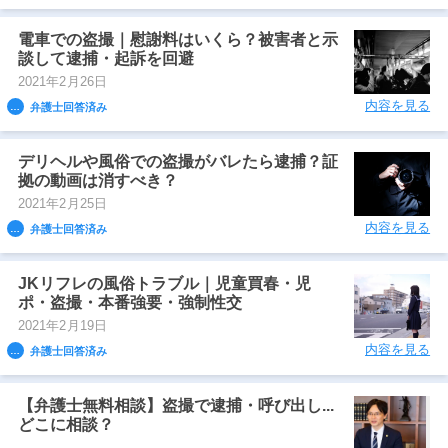
電車での盗撮｜慰謝料はいくら？被害者と示
談して逮捕・起訴を回避
2021年2月26日
内容を見る
弁護士回答済み
デリヘルや風俗での盗撮がバレたら逮捕？証
拠の動画は消すべき？
2021年2月25日
内容を見る
弁護士回答済み
JKリフレの風俗トラブル｜児童買春・児
ポ・盗撮・本番強要・強制性交
2021年2月19日
内容を見る
弁護士回答済み
【弁護士無料相談】盗撮で逮捕・呼び出し...
どこに相談？