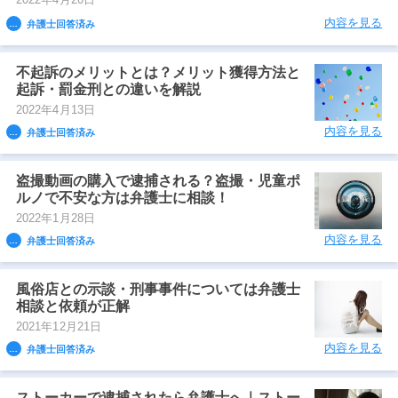
内容を見る
弁護士回答済み
アトムについて
知りたい方
不起訴のメリットとは？メリット獲得方法と
起訴・罰金刑との違いを解説
弁護士紹介
2022年4月13日
内容を見る
弁護士回答済み
弁護士費用
盗撮動画の購入で逮捕される？盗撮・児童ポ
ルノで不安な方は弁護士に相談！
アクセス
2022年1月28日
内容を見る
弁護士回答済み
解決実績
風俗店との示談・刑事事件については弁護士
相談と依頼が正解
ご依頼者からのお手紙
2021年12月21日
内容を見る
弁護士回答済み
無料相談の口コミ評判
ストーカーで逮捕されたら弁護士へ｜ストー