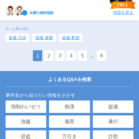
内容を見る
弁護士無料相談
もっと絞り込む
盗撮 示談
盗撮 逮捕
盗撮 釈放
1
2
3
4
5
...
6
よくあるQ&Aを検索
事件名から知りたい情報をさがす
強制わいせつ
痴漢
盗撮
強姦
傷害
暴行
窃盗
万引き
詐欺