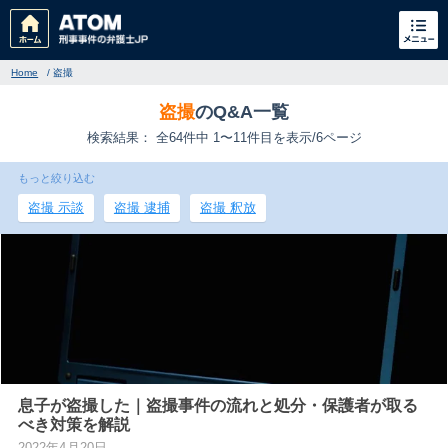
Home
/
盗撮
盗撮
のQ&A一覧
検索結果： 全64件中 1〜11件目を表示/6ページ
もっと絞り込む
盗撮 示談
盗撮 逮捕
盗撮 釈放
刑事事件
でお困りの方
刑事事件の無料相談
家族が逮捕された方はこちら
息子が盗撮した｜盗撮事件の流れと処分・保護者が取る
べき対策を解説
刑事事件の記事一覧
2022年4月20日