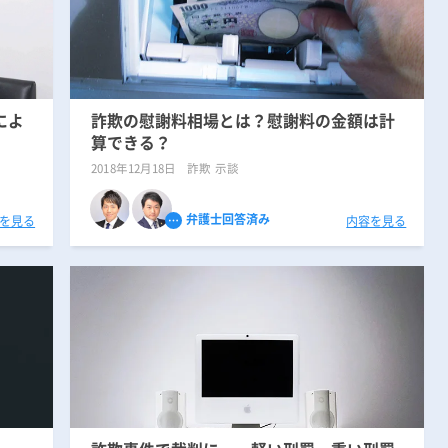
によ
詐欺の慰謝料相場とは？慰謝料の金額は計
算できる？
2018年12月18日
詐欺 示談
弁護士回答済み
を見る
内容を見る