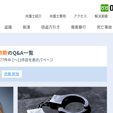
弁護士紹介
弁護士費用
アクセス
解決実績
盗撮
痴漢
窃盗万引き
傷害暴行
死亡事故
詐欺
のQ&A一覧
77件中 1〜11件目を表示/7ページ
詐欺 釈放
刑事事件
でお困りの方
刑事事件の無料相談
家族が逮捕された方はこちら