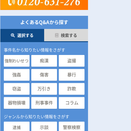
よくあるQ&Aから探す
選択する
検索する
事件名から知りたい情報をさがす
痴漢
盗撮
強制わいせつ
強姦
傷害
暴行
窃盗
万引き
詐欺
器物損壊
刑事事件
コラム
ジャンルから知りたい情報をさがす
示談
警察検察
逮捕