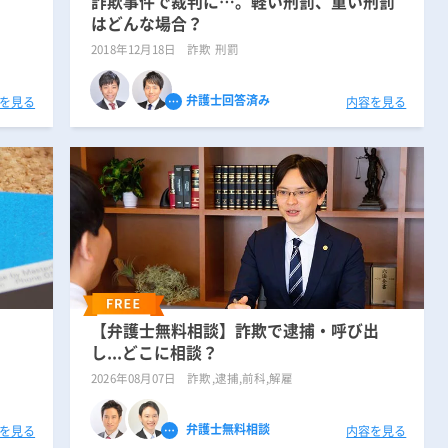
詐欺事件で裁判に…。軽い刑罰、重い刑罰
はどんな場合？
2018年12月18日
詐欺 刑罰
弁護士回答済み
を見る
内容を見る
【弁護士無料相談】詐欺で逮捕・呼び出
し...どこに相談？
2026年08月07日
詐欺,逮捕,前科,解雇
弁護士無料相談
を見る
内容を見る