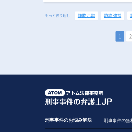
詐欺 示談
詐欺 逮捕
もっと絞り込む
1
2
刑事事件のお悩み解決
刑事事件の無