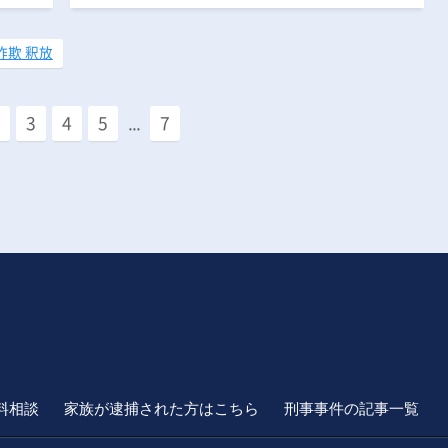
詐欺 釈放
3
4
5
...
7
料相談
家族が逮捕された方はこちら
刑事事件の記事一覧