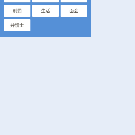
刑罰
生活
面会
弁護士