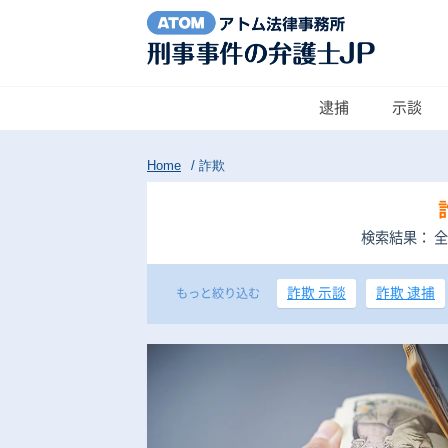
逮捕
示談
Home
/
詐欺
検索結果： 全
詐欺 示談
詐欺 逮捕
もっと絞り込む