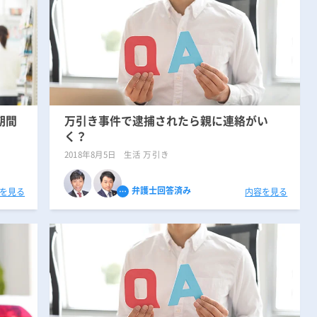
期間
万引き事件で逮捕されたら親に連絡がい
く？
2018年8月5日
生活 万引き
弁護士回答済み
を見る
内容を見る