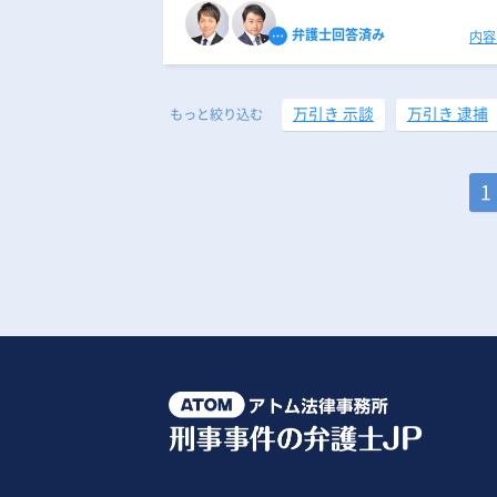
弁護士回答済み
内容
万引き 示談
万引き 逮捕
もっと絞り込む
1