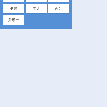
刑罰
生活
面会
弁護士