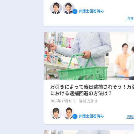
弁護士回答済み
内容
万引きによって後日逮捕されそう！万
における逮捕回避の方法は？
2018年12月16日
逮捕 万引き
弁護士回答済み
内容