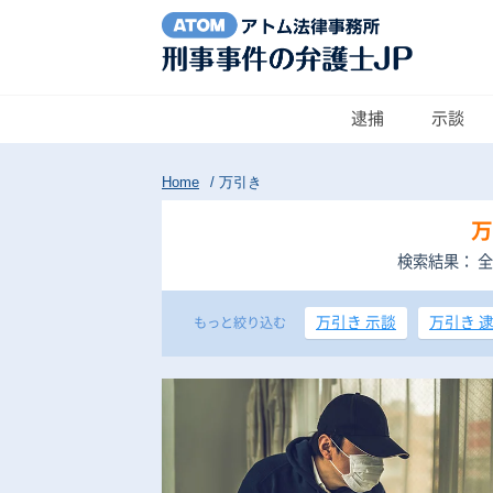
逮捕
示談
Home
/
万引き
万
検索結果： 全
万引き 示談
万引き 
もっと絞り込む