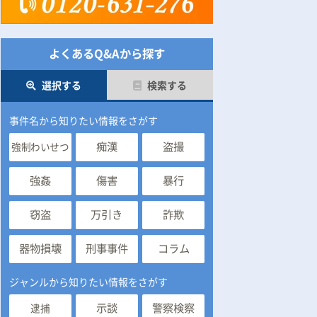
よくあるQ&Aから探す
選択する
検索する
事件名から知りたい情報をさがす
痴漢
盗撮
強制わいせつ
強姦
傷害
暴行
窃盗
万引き
詐欺
器物損壊
刑事事件
コラム
ジャンルから知りたい情報をさがす
示談
警察検察
逮捕