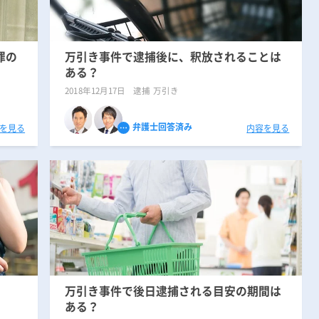
刑事事件の記事一覧
罪の
万引き事件で逮捕後に、釈放されることは
アトムについて
ある？
知りたい方
2018年12月17日
逮捕 万引き
弁護士紹介
弁護士回答済み
を見る
内容を見る
弁護士費用
アクセス
解決実績
ご依頼者からのお手紙
万引き事件で後日逮捕される目安の期間は
ある？