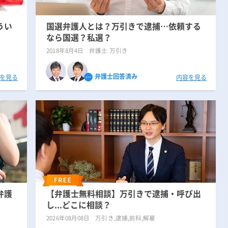
うい
国選弁護人とは？万引きで逮捕…依頼する
なら国選？私選？
2018年8月4日
弁護士 万引き
弁護士回答済み
を見る
内容を見る
弁護
【弁護士無料相談】万引きで逮捕・呼び出
し...どこに相談？
2026年08月08日
万引き,逮捕,前科,解雇