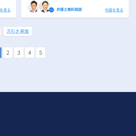
弁護士無料相談
を見る
内容を見る
万引き 釈放
2
3
4
5