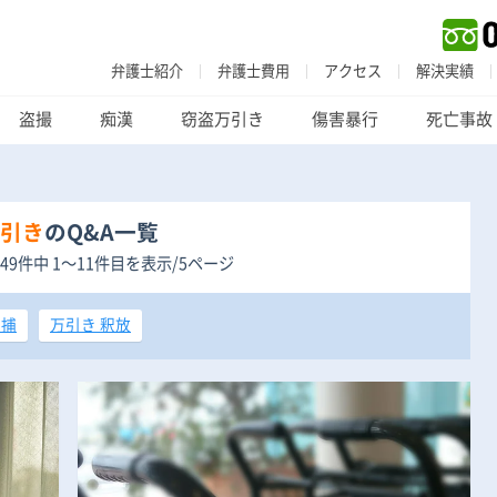
弁護士紹介
弁護士費用
アクセス
解決実績
盗撮
痴漢
窃盗万引き
傷害暴行
死亡事故
引き
のQ&A一覧
49件中 1〜11件目を表示/5ページ
逮捕
万引き 釈放
刑事事件
でお困りの方
刑事事件の無料相談
家族が逮捕された方はこちら