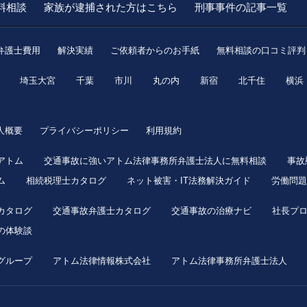
料相談
家族が逮捕された方はこちら
刑事事件の記事一覧
弁護士費用
解決実績
ご依頼者からのお手紙
無料相談の口コミ評判
埼玉大宮
千葉
市川
丸の内
新宿
北千住
横浜
人概要
プライバシーポリシー
利用規約
アトム
交通事故に強いアトム法律事務所弁護士法人に無料相談
事故
ム
相続税理士カタログ
ネット被害・IT法務解決ガイド
労働問題
カタログ
交通事故弁護士カタログ
交通事故の治療ナビ
社長プ
の体験談
グループ
アトム法律情報株式会社
アトム法律事務所弁護士法人