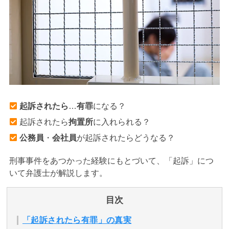
アトムについて
知りたい方
弁護士紹介
弁護士費用
起訴されたら
…
有罪
になる？
アクセス
起訴されたら
拘置所
に入れられる？
公務員
・
会社員
が起訴されたらどうなる？
解決実績
刑事事件をあつかった経験にもとづいて、「起訴」につ
いて弁護士が解説します。
ご依頼者からのお手紙
目次
無料相談の口コミ評判
「起訴されたら有罪」の真実