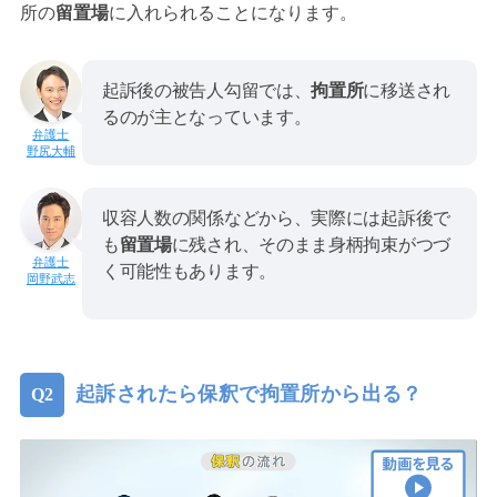
所の
留置場
に入れられることになります。
起訴後の被告人勾留では、
拘置所
に移送され
るのが主となっています。
野尻大輔
収容人数の関係などから、実際には起訴後で
も
留置場
に残され、そのまま身柄拘束がつづ
く可能性もあります。
岡野武志
起訴されたら保釈で拘置所から出る？