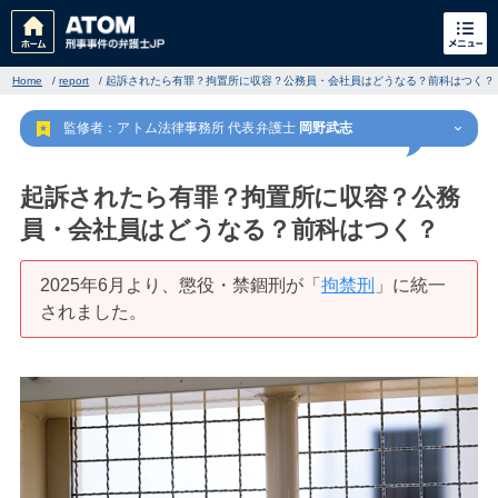
Home
/
report
/
起訴されたら有罪？拘置所に収容？公務員・会社員はどうなる？前科はつく？
監修者：アトム法律事務所 代表弁護士
岡野武志
起訴されたら有罪？拘置所に収容？公務
員・会社員はどうなる？前科はつく？
刑事事件
でお困りの方
2025年6月より、懲役・禁錮刑が「
拘禁刑
」に統一
されました。
刑事事件の無料相談
家族が逮捕された方はこちら
刑事事件の記事一覧