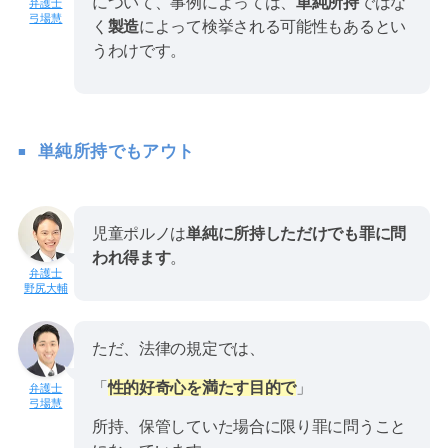
について、事例によっては、
単純所持
ではな
弓場慧
く
製造
によって検挙される可能性もあるとい
うわけです。
単純所持でもアウト
児童ポルノは
単純に所持しただけでも罪に問
われ得ます
。
野尻大輔
ただ、法律の規定では、
「
性的好奇心を満たす目的で
」
弓場慧
所持、保管していた場合に限り罪に問うこと