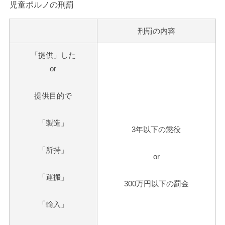
児童ポルノの刑罰
刑罰の内容
「提供」した
or
提供目的で
「製造」
3
年以下の懲役
「所持」
or
「運搬」
300
万円以下の罰金
「輸入」