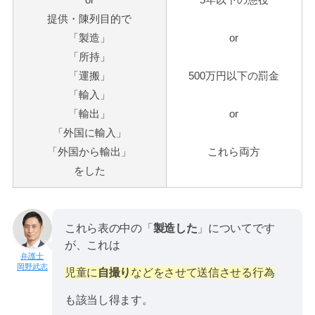
提供・陳列目的で
「製造」
or
「所持」
「運搬」
500
万円以下の罰金
「輸入」
「輸出」
or
「外国に輸入」
「外国から輸出」
これら両方
をした
これら表の中の「
製造した
」についてです
が、これは
岡野武志
児童に
自撮り
などをさせて送信させる行為
も該当し得ます。