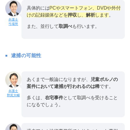
具体的には
PCやスマートフォン、DVDや外付
けの記録媒体などを
押収
し、
解析
します
。
弓場慧
また、並行して
取調べ
も行います。
逮捕の可能性
あくまで一般論になりますが、
児童ポルノの
案件において逮捕が行われるのは稀
です。
野尻大輔
多くは、
在宅事件
として取調べを受けること
になるでしょう。