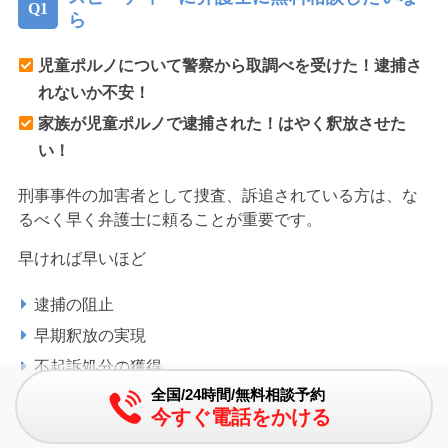
ら
児童ポルノについて警察から取調べを受けた！逮捕さ
れないか不安！
家族が児童ポルノで逮捕された！はやく釈放させた
い！
刑事事件の加害者として捜査、訴追されている方は、な
るべく早く弁護士に頼ることが重要です。
早ければ早いほど
逮捕の阻止
早期釈放の実現
不起訴処分の獲得
全国/24時間/無料相談予約
について可能性が高まります。
今すぐ電話をかける