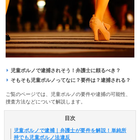
アトムについて
知りたい方
弁護士紹介
弁護士費用
児童ポルノで逮捕されそう！弁護士に頼るべき？
アクセス
そもそも児童ポルノってなに？要件は？逮捕される？
解決実績
ご覧のページでは、児童ポルノの要件や逮捕の可能性、
捜査方法などについて解説します。
ご依頼者からのお手紙
目次
無料相談の口コミ評判
児童ポルノで逮捕｜弁護士が要件を解説！単純所
持でも児童ポルノ法違反