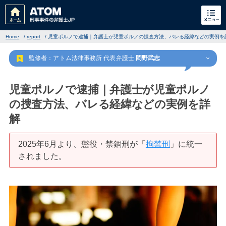
Home
/
report
/
児童ポルノで逮捕｜弁護士が児童ポルノの捜査方法、バレる経緯などの実例を
監修者：アトム法律事務所 代表弁護士
岡野武志
児童ポルノで逮捕｜弁護士が児童ポルノ
の捜査方法、バレる経緯などの実例を詳
解
刑事事件
でお困りの方
2025年6月より、懲役・禁錮刑が「
拘禁刑
」に統一
刑事事件の無料相談
されました。
家族が逮捕された方はこちら
刑事事件の記事一覧