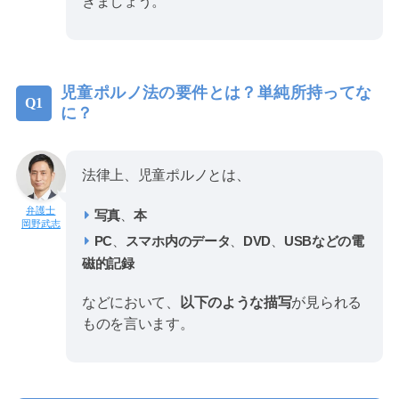
きましょう。
児童ポルノ法の要件とは？単純所持ってな
に？
法律上、児童ポルノとは、
写真
、
本
岡野武志
PC
、
スマホ内のデータ
、
DVD
、
USBなどの電
磁的記録
などにおいて、
以下のような描写
が見られる
ものを言います。