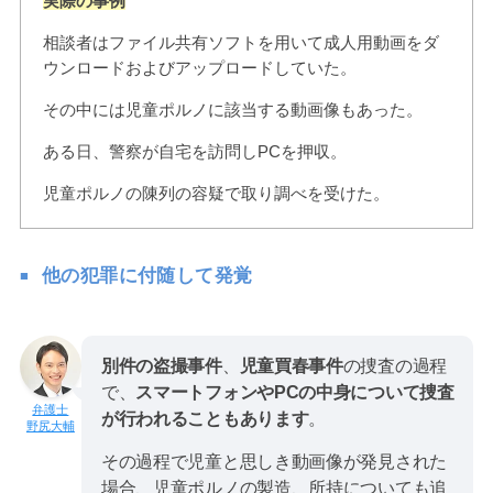
実際の事例
相談者はファイル共有ソフトを用いて成人用動画をダ
ウンロードおよびアップロードしていた。
その中には児童ポルノに該当する動画像もあった。
ある日、警察が自宅を訪問しPCを押収。
児童ポルノの陳列の容疑で取り調べを受けた。
他の犯罪に付随して発覚
別件の盗撮事件
、
児童買春事件
の捜査の過程
で、
スマートフォンやPCの中身について捜査
が行われることもあります
。
野尻大輔
その過程で児童と思しき動画像が発見された
場合、児童ポルノの製造、所持についても追