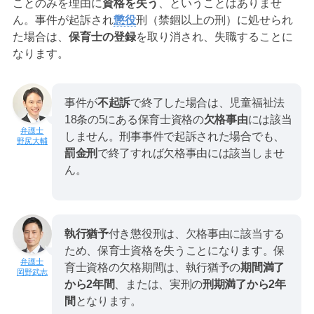
ことのみを理由に
資格を失う
、ということはありませ
ん。事件が起訴され
懲役
刑（禁錮以上の刑）に処せられ
た場合は、
保育士の登録
を取り消され、失職することに
なります。
事件が
不起訴
で終了した場合は、児童福祉法
18条の5にある保育士資格の
欠格事由
には該当
しません。刑事事件で起訴された場合でも、
野尻大輔
罰金刑
で終了すれば欠格事由には該当しませ
ん。
執行猶予
付き懲役刑は、欠格事由に該当する
ため、保育士資格を失うことになります。保
育士資格の欠格期間は、執行猶予の
期間満了
岡野武志
から2年間
、または、実刑の
刑期満了から2年
間
となります。