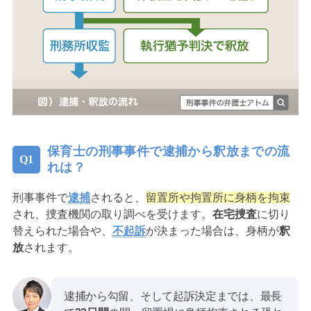
保育士の刑事事件で逮捕から釈放までの流
れは？
刑事事件で
逮捕
されると、
留置所や拘置所に身柄を拘束
され、捜査機関の取り調べを受けます。
在宅捜査
に切り
替えられた場合や、
不起訴
が決まった場合は、身柄が
釈
放
されます。
逮捕から勾留、そして起訴決定までは、最長