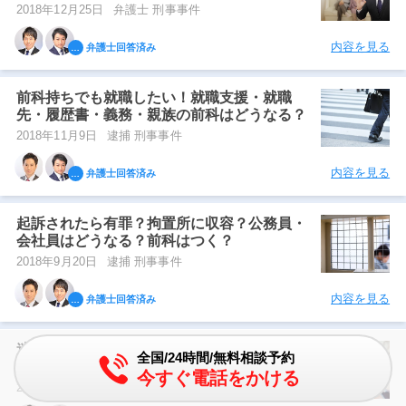
2018年12月25日
弁護士 刑事事件
内容を見る
弁護士回答済み
前科持ちでも就職したい！就職支援・就職
先・履歴書・義務・親族の前科はどうなる？
2018年11月9日
逮捕 刑事事件
内容を見る
弁護士回答済み
起訴されたら有罪？拘置所に収容？公務員・
会社員はどうなる？前科はつく？
2018年9月20日
逮捕 刑事事件
内容を見る
弁護士回答済み
迷惑防止条例違反は逮捕される？｜迷惑防止
全国/24時間/無料相談予約
条例違反の示談金相場も紹介
今すぐ電話をかける
2018年9月14日
刑事事件 示談