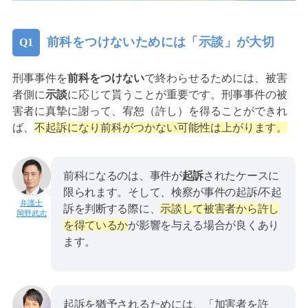
前科をつけないためには「示談」が大切
刑事事件を
前科をつけない
で終わらせるためには、被害
者側に
示談
に応じて貰うことが重要です。刑事事件の被
害者に真摯に謝って、宥恕（許し）を得ることができれ
ば、
不起訴になり前科がつかない可能性は上がります。
前科になるのは、事件が
起訴
されたケースに
限られます。そして、検察が事件の起訴/不起
訴を判断する際に、
示談して被害者から許し
岡野武志
を得ているか
が影響を与える場合が良くあり
ます。
起訴を猶予されるためには、「加害者を許