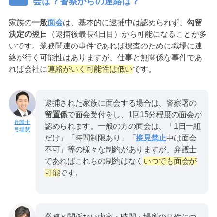
会は？警察からの連絡は？
家族の
一般
面会
は、基本的に逮捕中は認められず、
勾留
決定の翌日
（逮捕後最長4日目）から可能になることが多
いです。業務関連の事件であれば捜査のために職場に連
絡が行く可能性はありますが、仕事と無関係な事件であ
れば会社に
連絡がいく可能性は低い
です。
逮捕された家族に面会する場合は、警察署の
留置係
で面会受付をし、1回15分程度の面会が
認められます。一般の方の面会は、「1日一組
弓場慧
だけ」「時間制限あり」「
接見禁止
中は面会
不可」等の様々な制約がありますが、弁護士
であればこれらの制約はなく
いつでも面会が
可能
です。
業務と関係ない内容・時間・場所の事件につ