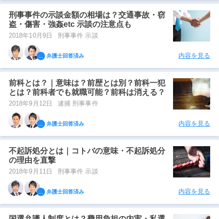
刑事事件の示談金額の相場は？交通事故・窃
盗・傷害・強姦etc 示談の注意点も
2018年10月9日
刑事事件 示談
内容を見る
弁護士回答済み
前科とは？｜意味は？前歴とは別？前科一犯
とは？前科者でも就職可能？前科は消える？
2018年9月12日
逮捕 刑事事件
内容を見る
弁護士回答済み
不起訴処分とは｜コトバの意味・不起訴処分
の理由を直撃
2018年9月11日
刑事事件 示談
内容を見る
弁護士回答済み
国選弁護人制度とは？費用負担の内実・私選