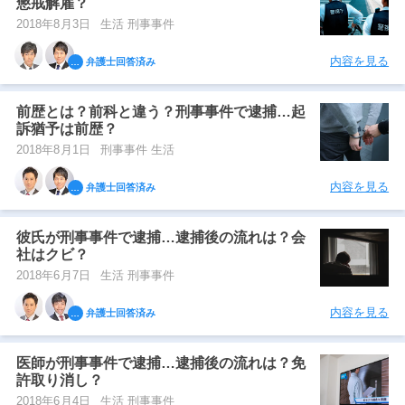
懲戒解雇？
2018年8月3日
生活 刑事事件
内容を見る
弁護士回答済み
前歴とは？前科と違う？刑事事件で逮捕…起
訴猶予は前歴？
2018年8月1日
刑事事件 生活
内容を見る
弁護士回答済み
彼氏が刑事事件で逮捕…逮捕後の流れは？会
社はクビ？
2018年6月7日
生活 刑事事件
内容を見る
弁護士回答済み
医師が刑事事件で逮捕…逮捕後の流れは？免
許取り消し？
2018年6月4日
生活 刑事事件