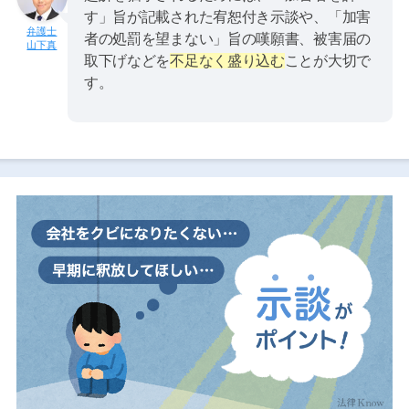
す」旨が記載された宥恕付き示談や、「加害
者の処罰を望まない」旨の嘆願書、被害届の
山下真
取下げなどを
不足なく盛り込む
ことが大切で
す。