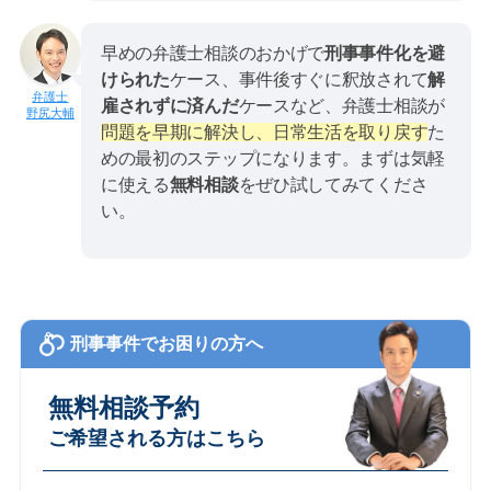
早めの弁護士相談のおかげで
刑事事件化を避
けられた
ケース、事件後すぐに釈放されて
解
雇されずに済んだ
ケースなど、弁護士相談が
野尻大輔
問題を早期に解決し、日常生活を取り戻す
た
めの最初のステップになります。まずは気軽
に使える
無料相談
をぜひ試してみてくださ
い。
刑事事件でお困りの方へ
無料相談予約
ご希望される方はこちら