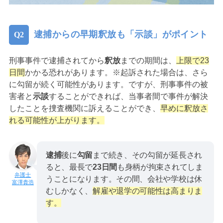
逮捕からの早期釈放も「示談」がポイント
刑事事件で逮捕されてから
釈放
までの期間は、
上限で23
日間
かかる恐れがあります。※起訴された場合は、さら
に勾留が続く可能性があります。ですが、刑事事件の被
害者と
示談
することができれば、当事者間で事件が解決
したことを捜査機関に訴えることができ、
早めに釈放さ
れる可能性が上がります。
逮捕
後に
勾留
まで続き、その勾留が延長され
ると、最長で
23日間
も身柄が拘束されてしま
うことになります。その間、会社や学校は休
富澤貴浩
むしかなく、
解雇や退学の可能性は高まりま
す。