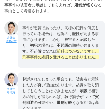
事事件の被害者に示談してもらえれば、
処罰が軽く
なる
事由として考慮されます。
事件が悪質であったり、同様の犯行を何度も
行っている場合は、起訴の可能性が高まる事
由になります。しかし、被害者と
示談
した
岡野武志
り、
初犯
の場合は、
不起訴
の期待が強まりま
す。不起訴になれば
前科はつかないですし、
刑事事件の処罰を受けることはありません。
起訴されてしまった場合でも、被害者と示談
した方が良い理由はあります。起訴を取り消
してもらうことはできませんが、
示談
で相手
弓場慧
方の許しが得られれば、執行猶予がついて
実
刑回避
の可能性や、
量刑が軽く
なる期待は高
くなります。