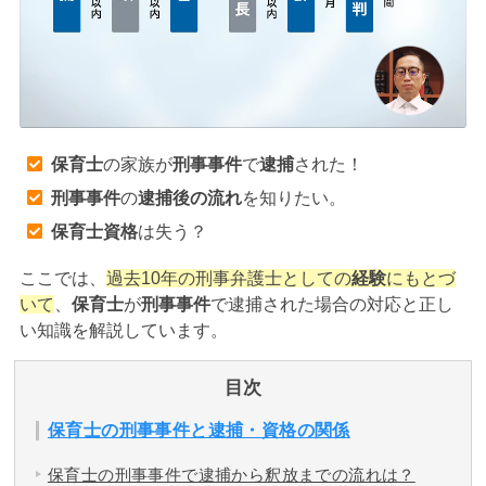
アトムについて
知りたい方
弁護士紹介
保育士
の家族が
刑事事件
で
逮捕
された！
弁護士費用
刑事事件
の
逮捕後の流れ
を知りたい。
保育士資格
は失う？
アクセス
ここでは、
過去10年の刑事弁護士としての
経験
にもとづ
いて
、
保育士
が
刑事事件
で逮捕された場合の対応と正し
解決実績
い知識を解説しています。
ご依頼者からのお手紙
目次
保育士の刑事事件と逮捕・資格の関係
無料相談の口コミ評判
保育士の刑事事件で逮捕から釈放までの流れは？