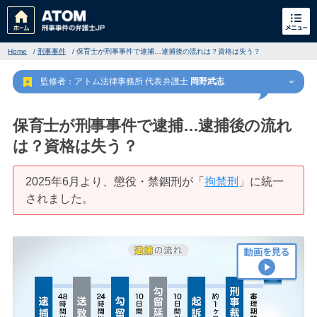
Home
/
刑事事件
/
保育士が刑事事件で逮捕…逮捕後の流れは？資格は失う？
監修者：アトム法律事務所 代表弁護士
岡野武志
保育士が刑事事件で逮捕…逮捕後の流れ
は？資格は失う？
刑事事件
でお困りの方
2025年6月より、懲役・禁錮刑が「
拘禁刑
」に統一
されました。
刑事事件の無料相談
家族が逮捕された方はこちら
刑事事件の記事一覧