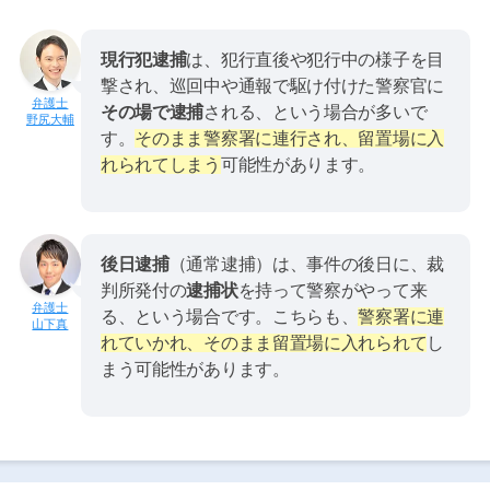
現行犯逮捕
は、犯行直後や犯行中の様子を目
撃され、巡回中や通報で駆け付けた警察官に
その場で逮捕
される、という場合が多いで
野尻大輔
す。
そのまま警察署に連行され、留置場に入
れられてしまう
可能性があります。
後日逮捕
（通常逮捕）は、事件の後日に、裁
判所発付の
逮捕状
を持って警察がやって来
る、という場合です。こちらも、
警察署に連
山下真
れていかれ、そのまま留置場に入れられて
し
まう可能性があります。