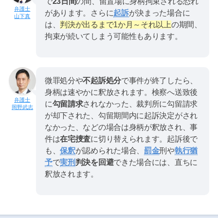
で
23日間
の間、留置場に身柄拘束される恐れ
があります。さらに
起訴
が決まった場合に
山下真
は、
判決が出るまで1か月～それ以上
の期間、
拘束が続いてしまう可能性もあります。
微罪処分や
不起訴処分
で事件が終了したら、
身柄は速やかに釈放されます。検察へ送致後
に
勾留請求
されなかった、裁判所に勾留請求
岡野武志
が却下された、勾留期間内に起訴決定がされ
なかった、などの場合は身柄が釈放され、事
件は
在宅捜査
に切り替えられます。起訴後で
も、
保釈
が認められた場合、
罰金
刑や
執行猶
予
で
実刑
判決を回避
できた場合には、直ちに
釈放されます。