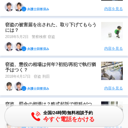
内容を見る
弁護士回答済み
窃盗の被害届を出された、取り下げてもらう
には？
2018年5月2日
警察検察 窃盗
内容を見る
弁護士回答済み
窃盗、懲役の相場は何年?初犯/再犯で執行猶
予はつく？
2018年4月17日
窃盗 刑罰
内容を見る
弁護士回答済み
窃盗、罰金の相場は？略式起訴で前科がつ
く？
全国/24時間/無料相談予約
2018年4月1日
窃盗 刑罰
今すぐ電話をかける
内容を見る