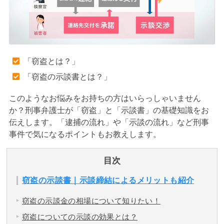
アトムについて
知りたい方
弁護士紹介
「窃盗とは？」
「窃盗の示談書とは？」
弁護士費用
このようなお悩みをお持ちの方はいらっしゃいません
か？刑事弁護士が「窃盗」と「示談書」の基礎知識をお
アクセス
伝えします。「逮捕の流れ」や「示談の流れ」など刑事
事件で気になるポイントもお教えします。
解決実績
目次
ご依頼者からのお手紙
窃盗の示談書｜示談締結によるメリットも紹介
窃盗の示談金の相場について知りたい！
無料相談の口コミ評判
窃盗についての示談の効果とは？