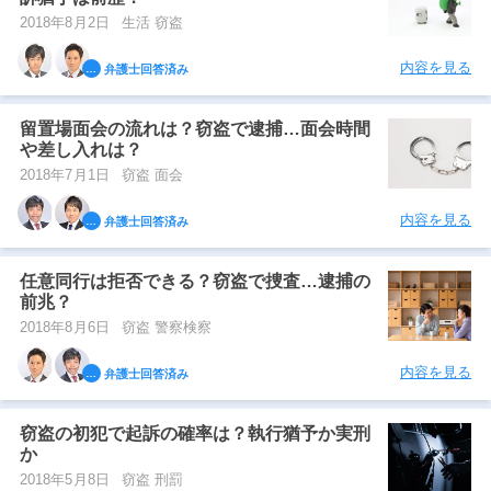
2018年8月2日
生活 窃盗
内容を見る
弁護士回答済み
留置場面会の流れは？窃盗で逮捕…面会時間
や差し入れは？
2018年7月1日
窃盗 面会
内容を見る
弁護士回答済み
任意同行は拒否できる？窃盗で捜査…逮捕の
前兆？
2018年8月6日
窃盗 警察検察
内容を見る
弁護士回答済み
窃盗の初犯で起訴の確率は？執行猶予か実刑
か
2018年5月8日
窃盗 刑罰