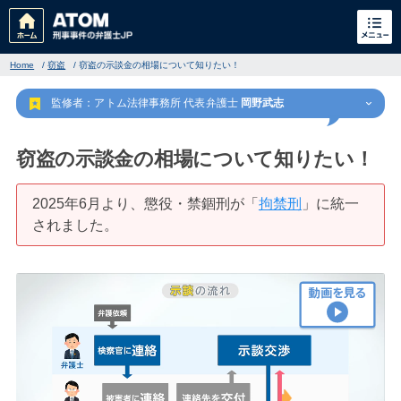
Home
/
窃盗
/
窃盗の示談金の相場について知りたい！
監修者：アトム法律事務所 代表弁護士
岡野武志
窃盗の示談金の相場について知りたい！
2025年6月より、懲役・禁錮刑が「
拘禁刑
」に統一
刑事事件
されました。
でお困りの方
刑事事件の無料相談
家族が逮捕された方はこちら
刑事事件の記事一覧