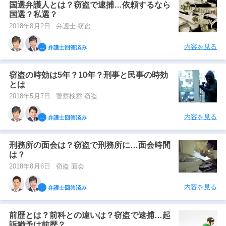
国選弁護人とは？窃盗で逮捕…依頼するなら
国選？私選？
2018年8月2日
弁護士 窃盗
内容を見る
弁護士回答済み
窃盗の時効は5年？10年？刑事と民事の時効
とは
2018年5月7日
警察検察 窃盗
内容を見る
弁護士回答済み
刑務所の面会は？窃盗で刑務所に…面会時間
は？
2018年8月6日
窃盗 面会
内容を見る
弁護士回答済み
前歴とは？前科との違いは？窃盗で逮捕…起
訴猶予は前歴？