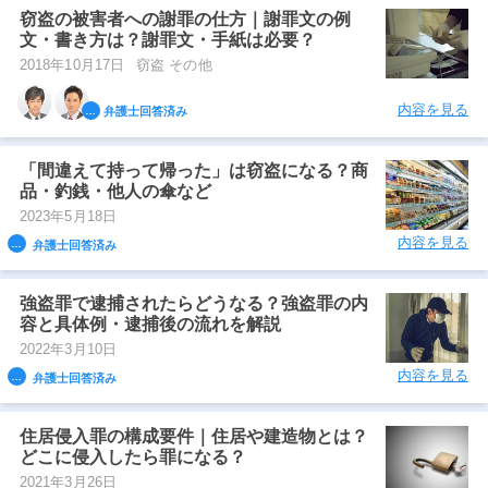
窃盗の被害者への謝罪の仕方｜謝罪文の例
文・書き方は？謝罪文・手紙は必要？
2018年10月17日
窃盗 その他
内容を見る
弁護士回答済み
「間違えて持って帰った」は窃盗になる？商
品・釣銭・他人の傘など
2023年5月18日
内容を見る
弁護士回答済み
強盗罪で逮捕されたらどうなる？強盗罪の内
容と具体例・逮捕後の流れを解説
2022年3月10日
内容を見る
弁護士回答済み
住居侵入罪の構成要件｜住居や建造物とは？
どこに侵入したら罪になる？
2021年3月26日