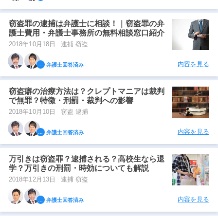
窃盗罪の逮捕は弁護士に相談！｜窃盗罪の弁
護士費用・弁護士事務所の無料相談窓口紹介
2018年10月18日
逮捕 窃盗
内容を見る
弁護士回答済み
窃盗癖の治療方法は？クレプトマニアは裁判
で無罪？特徴・刑罰・裁判への影響
2018年10月10日
窃盗 逮捕
内容を見る
弁護士回答済み
万引きは窃盗罪？逮捕される？高校生なら退
学？万引きの刑罰・時効についても解説
2018年12月13日
逮捕 窃盗
内容を見る
弁護士回答済み