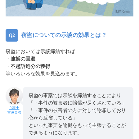
窃盗についての示談の効果とは？
窃盗においては示談締結すれば
・
逮捕の回避
・
不起訴処分の獲得
等いろいろな効果を見込めます。
窃盗の事案では示談を締結することにより
「・事件の被害者に賠償が尽くされている」
「・事件の被害者の方に対して謝罪しており
富澤貴浩
心から反省している」
といった事実を論拠をもって主張することが
できるようになります。