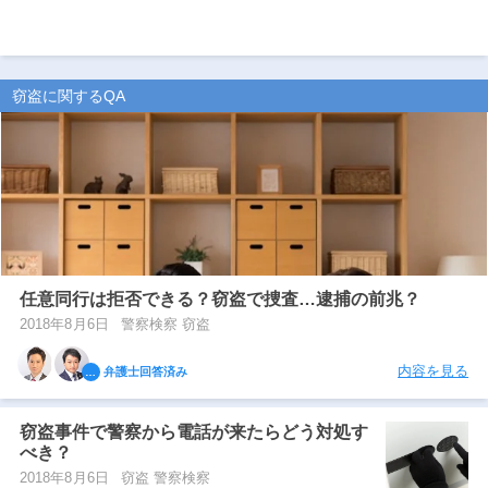
窃盗に関するQA
任意同行は拒否できる？窃盗で捜査…逮捕の前兆？
2018年8月6日
警察検察 窃盗
内容を見る
弁護士回答済み
窃盗事件で警察から電話が来たらどう対処す
べき？
2018年8月6日
窃盗 警察検察