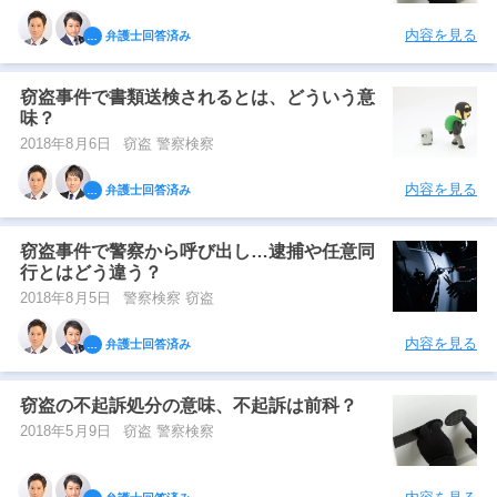
内容を見る
弁護士回答済み
窃盗事件で書類送検されるとは、どういう意
味？
2018年8月6日
窃盗 警察検察
内容を見る
弁護士回答済み
窃盗事件で警察から呼び出し…逮捕や任意同
行とはどう違う？
2018年8月5日
警察検察 窃盗
内容を見る
弁護士回答済み
窃盗の不起訴処分の意味、不起訴は前科？
2018年5月9日
窃盗 警察検察