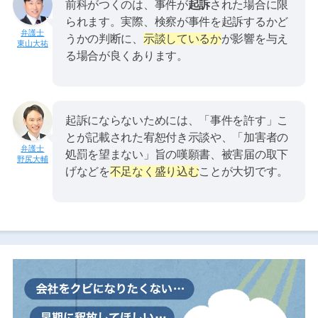
前科がつくのは、事件が
起訴
された場合に限
られます。実際、検察が事件を起訴するかど
うかの判断に、
示談しているか
が影響を与え
東山大祐
る場合が良くあります。
起訴にならないためには、「事件を許す」こ
とが記載された宥恕付き示談や、「加害者の
処罰を望まない」旨の嘆願書、被害届の取下
野尻大輔
げなどを
不足なく盛り込む
ことが大切です。