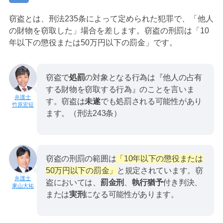
窃盗とは、刑法235条によって定められた犯罪で、「他人
の財物を窃取した」場合を差します。窃盗の刑罰は「10
年以下の懲役または50万円以下の罰金」です。
窃盗で
処罰
の対象となる行為は『他人の占有
する財物を窃取する行為』のことを言いま
す。窃盗は
未遂
でも処罰される可能性があり
竹原宏征
ます。（刑法243条）
窃盗の刑罰の範囲は
「10年以下の懲役または
50万円以下の罰金」
と規定されています。窃
盗においては、
罰金刑
、
執行猶予
付き判決、
東山大祐
または
実刑
になる可能性があります。