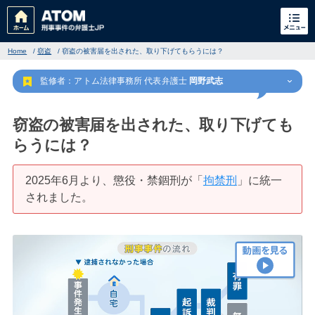
Home
/
窃盗
/
窃盗の被害届を出された、取り下げてもらうには？
監修者：アトム法律事務所 代表弁護士
岡野武志
窃盗の被害届を出された、取り下げても
らうには？
刑事事件
でお困りの方
2025年6月より、懲役・禁錮刑が「
拘禁刑
」に統一
されました。
刑事事件の無料相談
家族が逮捕された方はこちら
刑事事件の記事一覧