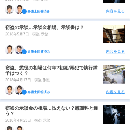
内容を見る
弁護士回答済み
窃盗の示談…示談金相場、示談書は？
2018年5月7日
窃盗 示談
内容を見る
弁護士回答済み
窃盗、懲役の相場は何年?初犯/再犯で執行猶
予はつく？
2018年4月17日
窃盗 刑罰
内容を見る
弁護士回答済み
窃盗の示談金の相場…払えない？慰謝料と違
う？
2018年4月23日
窃盗 示談