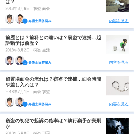
は？
2018年8月6日
窃盗 面会
内容を見る
弁護士回答済み
前歴とは？前科との違いは？窃盗で逮捕…起
訴猶予は前歴？
2018年8月2日
窃盗 生活
内容を見る
弁護士回答済み
留置場面会の流れは？窃盗で逮捕…面会時間
や差し入れは？
2018年7月1日
面会 窃盗
内容を見る
弁護士回答済み
窃盗の初犯で起訴の確率は？執行猶予か実刑
か
2018年5月8日
窃盗 刑罰