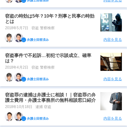
内容を見る
弁護士回答済み
窃盗の時効は5年？10年？刑事と民事の時効
とは
2018年5月7日
窃盗 警察検察
内容を見る
弁護士回答済み
窃盗事件で不起訴…初犯で示談成立、確率
は？
2018年4月2日
窃盗 警察検察
内容を見る
弁護士回答済み
窃盗罪の逮捕は弁護士に相談！｜窃盗罪の弁
護士費用・弁護士事務所の無料相談窓口紹介
2018年10月18日
逮捕 窃盗
内容を見る
弁護士回答済み