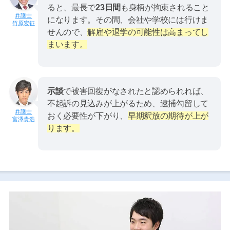
ると、最長で
23日間
も身柄が拘束されること
になります。その間、会社や学校には行けま
竹原宏征
せんので、
解雇や退学の可能性は高まってし
まいます。
示談
で被害回復がなされたと認められれば、
不起訴の見込みが上がるため、逮捕勾留して
おく必要性が下がり、
早期釈放の期待が上が
富澤貴浩
ります。