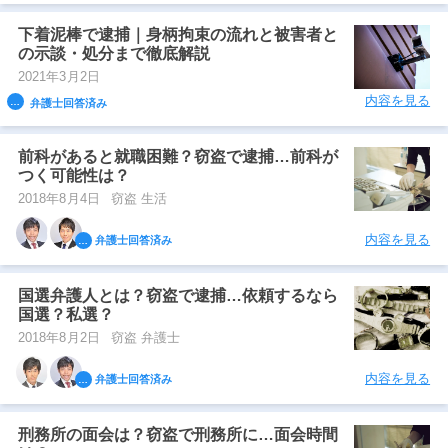
下着泥棒で逮捕｜身柄拘束の流れと被害者と
の示談・処分まで徹底解説
2021年3月2日
内容を見る
弁護士回答済み
前科があると就職困難？窃盗で逮捕…前科が
つく可能性は？
2018年8月4日
窃盗 生活
内容を見る
弁護士回答済み
国選弁護人とは？窃盗で逮捕…依頼するなら
国選？私選？
2018年8月2日
窃盗 弁護士
内容を見る
弁護士回答済み
刑務所の面会は？窃盗で刑務所に…面会時間