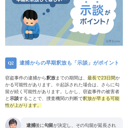
逮捕からの早期釈放も「示談」がポイント
窃盗事件の逮捕から
釈放
までの期間は、
最長で23日間
か
かる可能性があります。※起訴された場合は、さらに勾
留が続く可能性があります。しかし、窃盗事件の被害者
と
示談
することで、捜査機関の判断で
釈放が早まる可能
性が上がります。
逮捕
後に
勾留
が決定し、その勾留が延長され