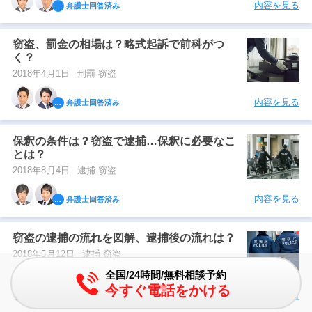
内容を見る
弁護士回答済み
窃盗、罰金の相場は？略式起訴で前科がつ
く？
2018年4月1日
刑罰 窃盗
内容を見る
弁護士回答済み
保釈の条件は？窃盗で逮捕…保釈に必要なこ
とは？
2018年8月4日
逮捕 窃盗
内容を見る
弁護士回答済み
窃盗の逮捕の流れを図解、逮捕後の流れは？
2018年5月12日
逮捕 窃盗
全国/24時間/無料相談予約
今すぐ電話をかける
内容を見る
弁護士回答済み