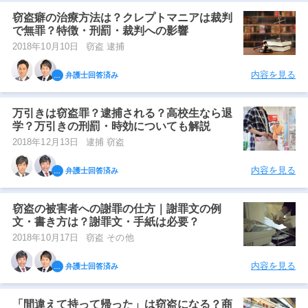
窃盗癖の治療方法は？クレプトマニアは裁判
で無罪？特徴・刑罰・裁判への影響
2018年10月10日
窃盗 逮捕
内容を見る
弁護士回答済み
万引きは窃盗罪？逮捕される？高校生なら退
学？万引きの刑罰・時効についても解説
2018年12月13日
逮捕 窃盗
内容を見る
弁護士回答済み
窃盗の被害者への謝罪の仕方｜謝罪文の例
文・書き方は？謝罪文・手紙は必要？
2018年10月17日
窃盗 その他
内容を見る
弁護士回答済み
「間違えて持って帰った」は窃盗になる？商