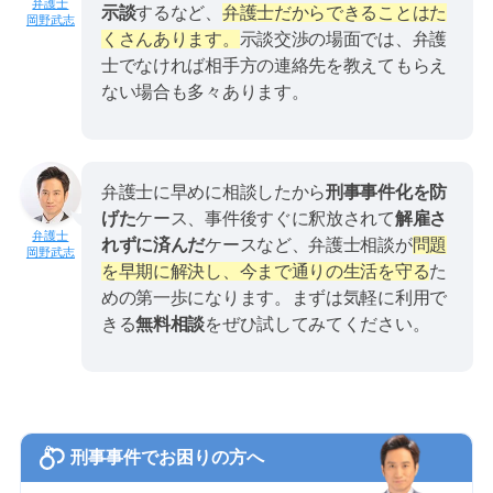
示談
するなど、
弁護士だからできることはた
岡野武志
くさんあります。
示談交渉の場面では、弁護
士でなければ相手方の連絡先を教えてもらえ
ない場合も多々あります。
弁護士に早めに相談したから
刑事事件化を防
げた
ケース、事件後すぐに釈放されて
解雇さ
れずに済んだ
ケースなど、弁護士相談が
問題
岡野武志
を早期に解決し、今まで通りの生活を守る
た
めの第一歩になります。まずは気軽に利用で
きる
無料相談
をぜひ試してみてください。
刑事事件でお困りの方へ