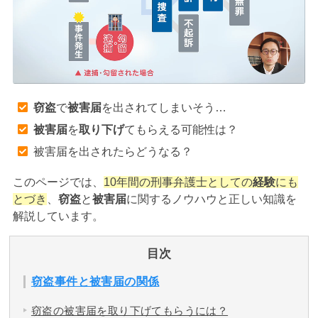
アトムについて
知りたい方
弁護士紹介
窃盗
で
被害届
を出されてしまいそう…
弁護士費用
被害届
を
取り下げ
てもらえる可能性は？
被害届を出されたらどうなる？
アクセス
このページでは、
10年間の刑事弁護士としての
経験
にも
とづき
、
窃盗
と
被害届
に関するノウハウと正しい知識を
解決実績
解説しています。
ご依頼者からのお手紙
目次
窃盗事件と被害届の関係
無料相談の口コミ評判
窃盗の被害届を取り下げてもらうには？