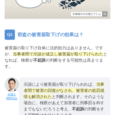
窃盗の被害届取下げの効果は？
被害届の取り下げ自体に法的効力はありません。です
が、
当事者間で示談が成立し被害届が取り下げられた
と
なれば、検察が
不起訴
の判断をする可能性は高まりま
す。
示談により被害届が取り下げられれば、
当事
者間で被害の回復がなされ、被害者の処罰感
情も解消された
と判断されます。そのような
岡野武志
場合に、検察があえて加害者に刑事罰を科す
までもないだろうと考え、
不起訴
の判断をす