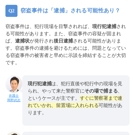
窃盗事件は「逮捕」される可能性あり？
窃盗事件は、犯行現場を目撃されれば、
現行犯逮捕
され
る可能性があります。また、窃盗事件の容疑が固まれ
ば、
逮捕状
が発行され
後日逮捕
される可能性がありま
す。窃盗事件の逮捕を避けるためには、問題となってい
る窃盗事件の被害者と早めに示談を締結することが大切
です。
現行犯逮捕
は、犯行直後や犯行中の現場を見
られ、やって来た警察官に
その場で捕まる
、
というケースが主です。
すぐに警察署まで連
岡野武志
れていかれ、留置場に入れられる
可能性があ
ります。