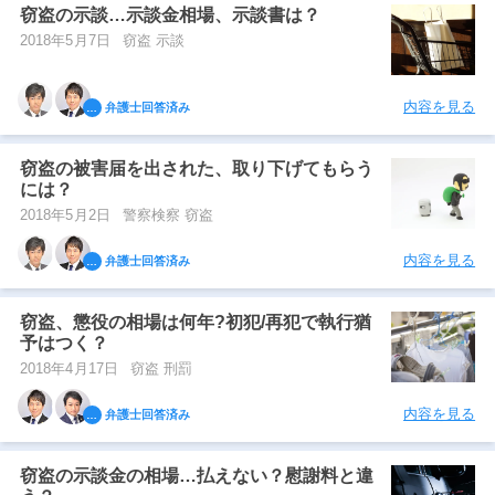
窃盗の示談…示談金相場、示談書は？
2018年5月7日
窃盗 示談
内容を見る
弁護士回答済み
窃盗の被害届を出された、取り下げてもらう
には？
2018年5月2日
警察検察 窃盗
内容を見る
弁護士回答済み
窃盗、懲役の相場は何年?初犯/再犯で執行猶
予はつく？
2018年4月17日
窃盗 刑罰
内容を見る
弁護士回答済み
窃盗の示談金の相場…払えない？慰謝料と違