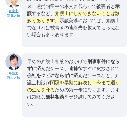
ス、逮捕勾留中の本人に代わって被害者と
示
談
するなど、
弁護士にしかできないことは数
野尻大輔
多くあります。
示談交渉においては、弁護士
でなければ被害者の連絡先を教えてもらえな
い場合も多々あります。
早めの弁護士相談のおかげで
刑事事件になら
ずに済んだ
ケース、逮捕後すぐに釈放されて
会社をクビにならずに済んだ
ケースなど、弁
東山大祐
護士相談が
問題を早期に解決し、今まで通り
の生活を守る
ための第一歩になります。まず
は気軽な
無料相談
をぜひ試してみてくださ
い。