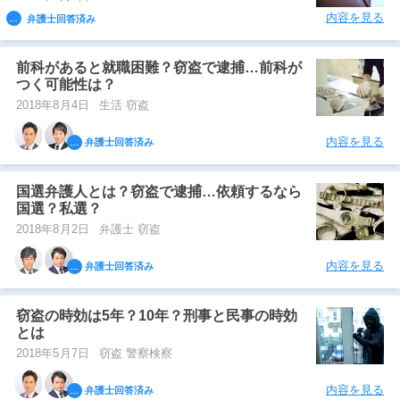
内容を見る
弁護士回答済み
前科があると就職困難？窃盗で逮捕…前科が
つく可能性は？
2018年8月4日
生活 窃盗
内容を見る
弁護士回答済み
国選弁護人とは？窃盗で逮捕…依頼するなら
国選？私選？
2018年8月2日
弁護士 窃盗
内容を見る
弁護士回答済み
窃盗の時効は5年？10年？刑事と民事の時効
とは
2018年5月7日
窃盗 警察検察
内容を見る
弁護士回答済み