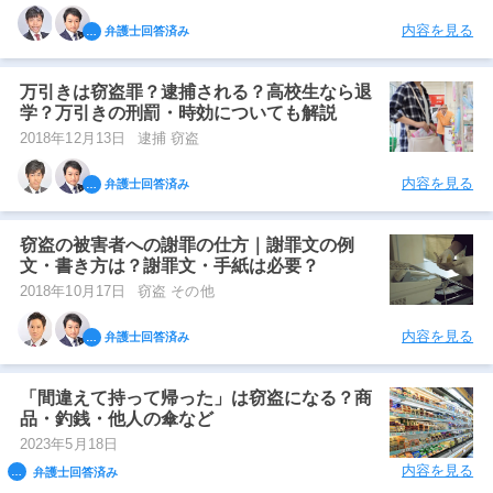
内容を見る
弁護士回答済み
万引きは窃盗罪？逮捕される？高校生なら退
学？万引きの刑罰・時効についても解説
2018年12月13日
逮捕 窃盗
内容を見る
弁護士回答済み
窃盗の被害者への謝罪の仕方｜謝罪文の例
文・書き方は？謝罪文・手紙は必要？
2018年10月17日
窃盗 その他
内容を見る
弁護士回答済み
「間違えて持って帰った」は窃盗になる？商
品・釣銭・他人の傘など
2023年5月18日
内容を見る
弁護士回答済み