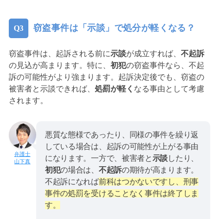
窃盗事件は「示談」で処分が軽くなる？
窃盗事件は、起訴される前に
示談
が成立すれば、
不起訴
の見込が高まります。特に、
初犯
の窃盗事件なら、不起
訴の可能性がより強まります。起訴決定後でも、窃盗の
被害者と示談できれば、
処罰が軽く
なる事由として考慮
されます。
悪質な態様であったり、同様の事件を繰り返
している場合は、起訴の可能性が上がる事由
になります。一方で、被害者と
示談
したり、
山下真
初犯
の場合は、
不起訴
の期待が高まります。
不起訴になれば
前科はつかないですし、刑事
事件の処罰を受けることなく事件は終了しま
す。