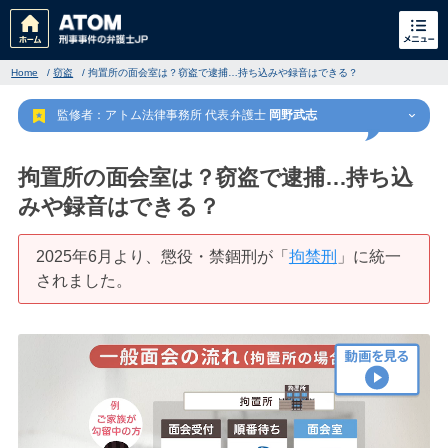
Home
/
窃盗
/
拘置所の面会室は？窃盗で逮捕…持ち込みや録音はできる？
監修者：アトム法律事務所 代表弁護士
岡野武志
拘置所の面会室は？窃盗で逮捕…持ち込
みや録音はできる？
刑事事件
でお困りの方
2025年6月より、懲役・禁錮刑が「
拘禁刑
」に統一
されました。
刑事事件の無料相談
家族が逮捕された方はこちら
刑事事件の記事一覧