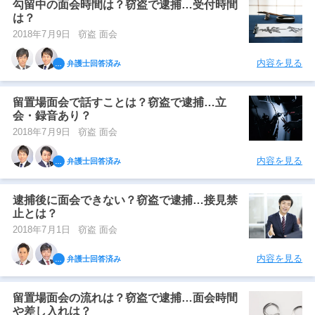
勾留中の面会時間は？窃盗で逮捕…受付時間
は？
2018年7月9日
窃盗 面会
内容を見る
弁護士回答済み
留置場面会で話すことは？窃盗で逮捕…立
会・録音あり？
2018年7月9日
窃盗 面会
内容を見る
弁護士回答済み
逮捕後に面会できない？窃盗で逮捕…接見禁
止とは？
2018年7月1日
窃盗 面会
内容を見る
弁護士回答済み
留置場面会の流れは？窃盗で逮捕…面会時間
や差し入れは？