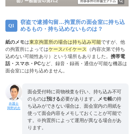
窃盗で逮捕勾留…拘置所の面会室に持ち込
めるもの・持ち込めないものは？
紙のメモ
は
東京拘置所の場合は持ち込み可能
ですが、他
の拘置所によっては
ケースバイケース
（内容次第で持ち
込めない可能性あり）という場所もありました。
携帯電
話・スマホ・PC
など、録音・録画・通信が可能な機器は
面会室には持ち込めません。
面会受付時に荷物検査を行い、持ち込み不可
のものは
預ける
必要があります。
メモ帳
の持
ち込みができない場合は、面会室内の用紙を
岡野武志
使って面会内容をメモしておくことが可能で
す。※拘置所によって運用が異なる場合があ
ります。