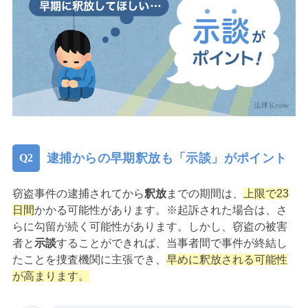
逮捕からの早期釈放も「示談」がポイント
窃盗事件の逮捕されてから
釈放
までの期間は、
上限で23
日間
かかる可能性があります。※起訴された場合は、さ
らに勾留が続く可能性があります。しかし、窃盗の被害
者と
示談
することができれば、当事者間で事件が終結し
たことを捜査機関に主張でき、
早めに釈放される可能性
が高まります。