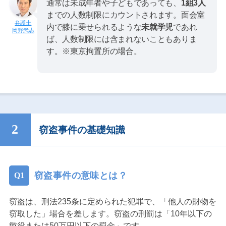
通常は未成年者や子どもであっても、
1組3人
までの人数制限にカウントされます。面会室
内で膝に乗せられるような
未就学児
であれ
岡野武志
ば、人数制限には含まれないこともありま
す。※東京拘置所の場合。
窃盗事件の基礎知識
窃盗事件の意味とは？
窃盗は、刑法235条に定められた犯罪で、「他人の財物を
窃取した」場合を差します。窃盗の刑罰は「10年以下の
懲役または50万円以下の罰金」です。