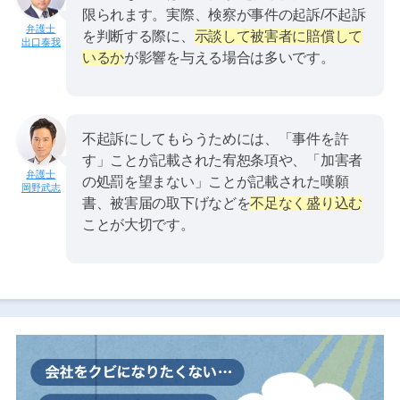
限られます。実際、検察が事件の起訴/不起訴
を判断する際に、
示談して被害者に賠償して
出口泰我
いるか
が影響を与える場合は多いです。
不起訴にしてもらうためには、「事件を許
す」ことが記載された宥恕条項や、「加害者
の処罰を望まない」ことが記載された嘆願
岡野武志
書、被害届の取下げなどを
不足なく盛り込む
ことが大切です。