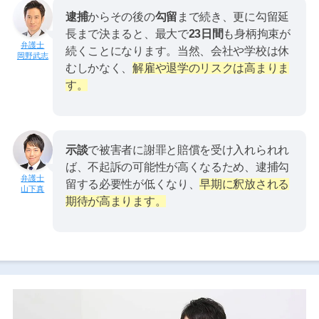
逮捕
からその後の
勾留
まで続き、更に勾留延
長まで決まると、最大で
23日間
も身柄拘束が
続くことになります。当然、会社や学校は休
岡野武志
むしかなく、
解雇や退学のリスクは高まりま
す。
示談
で被害者に謝罪と賠償を受け入れられれ
ば、不起訴の可能性が高くなるため、逮捕勾
留する必要性が低くなり、
早期に釈放される
山下真
期待が高まります。