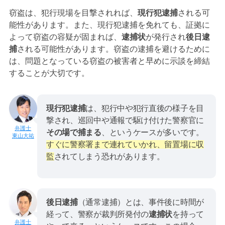
窃盗は、犯行現場を目撃されれば、
現行犯逮捕
される可
能性があります。また、現行犯逮捕を免れても、証拠に
よって窃盗の容疑が固まれば、
逮捕状
が発行され
後日逮
捕
される可能性があります。窃盗の逮捕を避けるために
は、問題となっている窃盗の被害者と早めに示談を締結
することが大切です。
現行犯逮捕
は、犯行中や犯行直後の様子を目
撃され、巡回中や通報で駆け付けた警察官に
その場で捕まる
、というケースが多いです。
東山大祐
すぐに警察署まで連れていかれ、留置場に収
監
されてしまう恐れがあります。
後日逮捕
（通常逮捕）とは、事件後に時間が
経って、警察が裁判所発付の
逮捕状
を持って