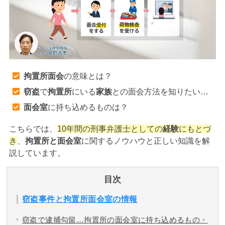
アトムについて
知りたい方
弁護士紹介
拘置所面会
の意味とは？
弁護士費用
窃盗
で
拘置所
にいる
家族
との面会方法を知りたい…
面会室
に持ち込めるものは？
アクセス
こちらでは、
10年間の刑事弁護士としての
経験
にもとづ
き
、
拘置所と面会室
に関するノウハウと正しい知識を解
解決実績
説しています。
ご依頼者からのお手紙
目次
窃盗事件と拘置所面会室の情報
無料相談の口コミ評判
窃盗で逮捕勾留…拘置所の面会室に持ち込めるもの・