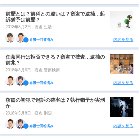
前歴とは？前科との違いは？窃盗で逮捕…起
訴猶予は前歴？
2018年8月2日
窃盗 生活
内容を見る
弁護士回答済み
任意同行は拒否できる？窃盗で捜査…逮捕の
前兆？
2018年8月6日
窃盗 警察検察
内容を見る
弁護士回答済み
窃盗の初犯で起訴の確率は？執行猶予か実刑
か
2018年5月8日
窃盗 刑罰
内容を見る
弁護士回答済み