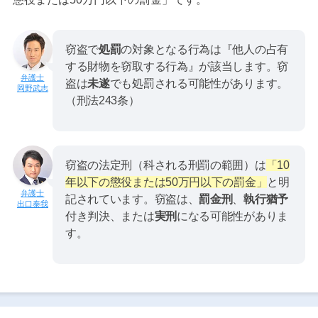
窃盗で
処罰
の対象となる行為は『他人の占有
する財物を窃取する行為』が該当します。窃
盗は
未遂
でも処罰される可能性があります。
岡野武志
（刑法243条）
窃盗の法定刑（科される刑罰の範囲）は
「10
年以下の懲役または50万円以下の罰金」
と明
記されています。窃盗は、
罰金刑
、
執行猶予
出口泰我
付き判決、または
実刑
になる可能性がありま
す。