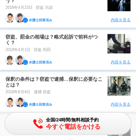
う？
2018年4月23日
窃盗 示談
内容を見る
弁護士回答済み
窃盗、罰金の相場は？略式起訴で前科がつ
く？
2018年4月1日
窃盗 刑罰
内容を見る
弁護士回答済み
保釈の条件は？窃盗で逮捕…保釈に必要なこ
とは？
2018年8月4日
逮捕 窃盗
内容を見る
弁護士回答済み
全国/24時間/無料相談予約
窃盗の逮捕の流れを図解、逮捕後の流れは？
今すぐ電話をかける
2018年5月12日
逮捕 窃盗