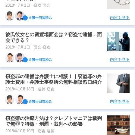
2018年7月1日
窃盗 面会
内容を見る
弁護士回答済み
彼氏彼女との留置場面会は？窃盗で逮捕…面
会できる？
2018年7月1日
面会 窃盗
内容を見る
弁護士回答済み
窃盗罪の逮捕は弁護士に相談！｜窃盗罪の弁
護士費用・弁護士事務所の無料相談窓口紹介
2018年10月18日
逮捕 窃盗
内容を見る
弁護士回答済み
窃盗癖の治療方法は？クレプトマニアは裁判
で無罪？特徴・刑罰・裁判への影響
2018年10月10日
窃盗 逮捕