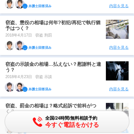
内容を見る
弁護士回答済み
窃盗、懲役の相場は何年?初犯/再犯で執行猶
予はつく？
2018年4月17日
窃盗 刑罰
内容を見る
弁護士回答済み
窃盗の示談金の相場…払えない？慰謝料と違
う？
2018年4月23日
窃盗 示談
内容を見る
弁護士回答済み
窃盗、罰金の相場は？略式起訴で前科がつ
く？
全国/24時間/無料相談予約
2018年4月1日
刑罰 窃盗
今すぐ電話をかける
内容を見る
弁護士回答済み