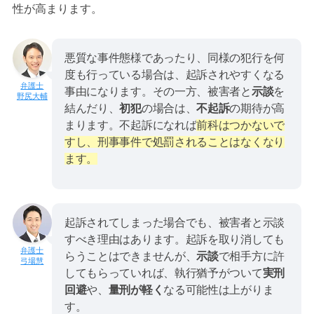
性が高まります。
悪質な事件態様であったり、同様の犯行を何
度も行っている場合は、起訴されやすくなる
事由になります。その一方、被害者と
示談
を
野尻大輔
結んだり、
初犯
の場合は、
不起訴
の期待が高
まります。不起訴になれば
前科はつかないで
すし、刑事事件で処罰されることはなくなり
ます。
起訴されてしまった場合でも、被害者と示談
すべき理由はあります。起訴を取り消しても
らうことはできませんが、
示談
で相手方に許
弓場慧
してもらっていれば、執行猶予がついて
実刑
回避
や、
量刑が軽く
なる可能性は上がりま
す。