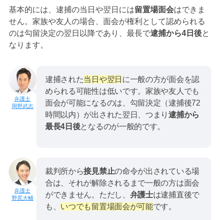
基本的には、逮捕の当日や翌日には
留置場面会
はできま
せん。家族や友人の場合、面会が権利として認められる
のは勾留決定の翌日以降であり、最長で
逮捕から4日後
と
なります。
逮捕された
当日や翌日
に一般の方が面会を認
められる可能性は低いです。家族や友人でも
面会が可能になるのは、勾留決定（逮捕後72
岡野武志
時間以内）が出された翌日、つまり
逮捕から
最長4日後
となるのが一般的です。
裁判所から
接見禁止
の命令が出されている場
合は、それが解除されるまで一般の方は面会
ができません。ただし、
弁護士
は逮捕直後で
野尻大輔
も、
いつでも留置場面会が可能
です。