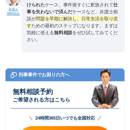
けられた
ケース、事件後すぐに釈放されて
仕
事を失わないで済んだ
ケースなど、弁護士相
岡野武志
談が
問題を早期に解決し、日常生活を取り戻
す
ための最初のステップになります。まずは
気軽に使える
無料相談
をぜひ試してみてくだ
さい。
刑事事件でお困りの方へ
無料相談予約
ご希望される方はこちら
24時間365日いつでも全国対応