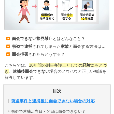
アトムについて
知りたい方
弁護士紹介
面会できない接見禁止
とはどんなこと？
弁護士費用
窃盗
で
逮捕
されてしまった
家族
と面会する方法は…
面会拒否
されたらどうする？
アクセス
こちらでは、
10年間の刑事弁護士としての
経験
にもとづ
き
、
逮捕後面会できない
場合のノウハウと正しい知識を
解決実績
解説しています。
ご依頼者からのお手紙
目次
窃盗事件と逮捕後に面会できない場合の対応
無料相談の口コミ評判
窃盗で逮捕…当日・翌日は面会できない？