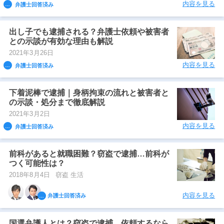
内容を見る
弁護士回答済み
出し子でも逮捕される？弁護士依頼や被害者
との示談が有効な理由も解説
2021年3月26日
内容を見る
弁護士回答済み
下着泥棒で逮捕｜身柄拘束の流れと被害者と
の示談・処分まで徹底解説
2021年3月2日
内容を見る
弁護士回答済み
前科があると就職困難？窃盗で逮捕…前科が
つく可能性は？
2018年8月4日
窃盗 生活
内容を見る
弁護士回答済み
国選弁護人とは？窃盗で逮捕…依頼するなら