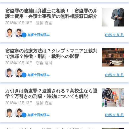
窃盗罪の逮捕は弁護士に相談！｜窃盗罪の弁
護士費用・弁護士事務所の無料相談窓口紹介
2018年10月18日
逮捕 窃盗
内容を見る
弁護士回答済み
窃盗癖の治療方法は？クレプトマニアは裁判
で無罪？特徴・刑罰・裁判への影響
2018年10月10日
窃盗 逮捕
内容を見る
弁護士回答済み
万引きは窃盗罪？逮捕される？高校生なら退
学？万引きの刑罰・時効についても解説
2018年12月13日
逮捕 窃盗
内容を見る
弁護士回答済み