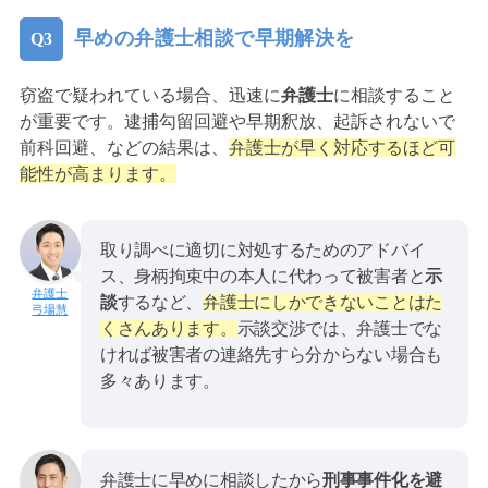
早めの弁護士相談で早期解決を
窃盗で疑われている場合、迅速に
弁護士
に相談すること
が重要です。逮捕勾留回避や早期釈放、起訴されないで
前科回避、などの結果は、
弁護士が早く対応するほど可
能性が高まります。
取り調べに適切に対処するためのアドバイ
ス、身柄拘束中の本人に代わって被害者と
示
談
するなど、
弁護士にしかできないことはた
弓場慧
くさんあります。
示談交渉では、弁護士でな
ければ被害者の連絡先すら分からない場合も
多々あります。
弁護士に早めに相談したから
刑事事件化を避