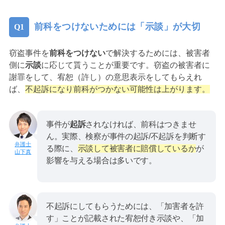
前科をつけないためには「示談」が大切
窃盗事件を
前科をつけない
で解決するためには、被害者
側に
示談
に応じて貰うことが重要です。窃盗の被害者に
謝罪をして、宥恕（許し）の意思表示をしてもらえれ
ば、
不起訴になり前科がつかない可能性は上がります。
事件が
起訴
されなければ、前科はつきませ
ん。実際、検察が事件の起訴/不起訴を判断す
る際に、
示談して被害者に賠償しているか
が
山下真
影響を与える場合は多いです。
不起訴にしてもらうためには、「加害者を許
す」ことが記載された宥恕付き示談や、「加