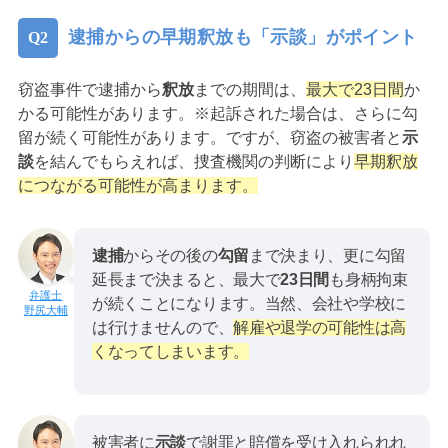
逮捕からの早期釈放も「示談」がポイント
窃盗事件で逮捕から
釈放
までの期間は、
最大で23日間
か
かる可能性があります。※起訴された場合は、さらに勾
留が続く可能性があります。ですが、窃盗の被害者と
示
談
を結んでもらえれば、捜査機関の判断により
早期釈放
につながる可能性が高まります。
逮捕
からその後の
勾留
まで決まり、更に勾留
延長まで決まると、最大で
23日間
も身柄拘束
が続くことになります。当然、会社や学校に
野尻大輔
は行けませんので、
解雇や退学の可能性は高
くなってしまいます。
被害者に
示談
で謝罪と賠償を受け入れられれ