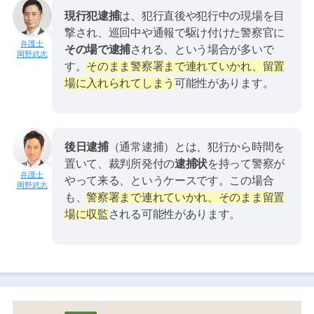
現行犯逮捕
は、犯行直後や犯行中の現場を目
撃され、巡回中や通報で駆け付けた警察官に
その場で逮捕
される、という場合が多いで
岡野武志
す。
そのまま警察署まで連れていかれ、留置
場に入れられてしまう
可能性があります。
後日逮捕
（通常逮捕）とは、犯行から時間を
置いて、裁判所発付の
逮捕状
を持って警察が
やって来る、というケースです。この場合
岡野武志
も、
警察署まで連れていかれ、そのまま留置
場に収監
される可能性があります。