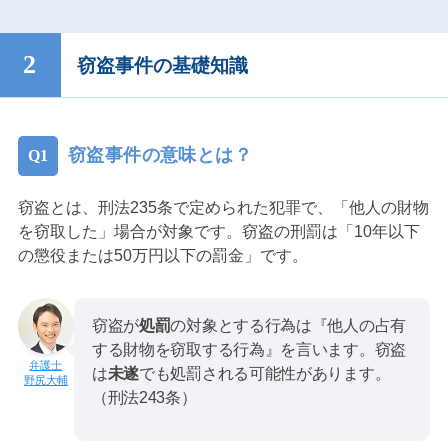
窃盗事件の基礎知識
窃盗事件の意味とは？
窃盗とは、刑法235条で定められた犯罪で、「他人の財物
を窃取した」場合が対象です。窃盗の刑罰は「10年以下
の懲役または50万円以下の罰金」です。
窃盗が
処罰
の対象とする行為は『他人の占有
する財物を窃取する行為』を言います。窃盗
は
未遂
でも処罰される可能性があります。
野尻大輔
（刑法243条）