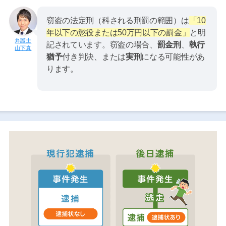
窃盗の法定刑（科される刑罰の範囲）は
「10
年以下の懲役または50万円以下の罰金」
と明
記されています。窃盗の場合、
罰金刑
、
執行
山下真
猶予
付き判決、または
実刑
になる可能性があ
ります。