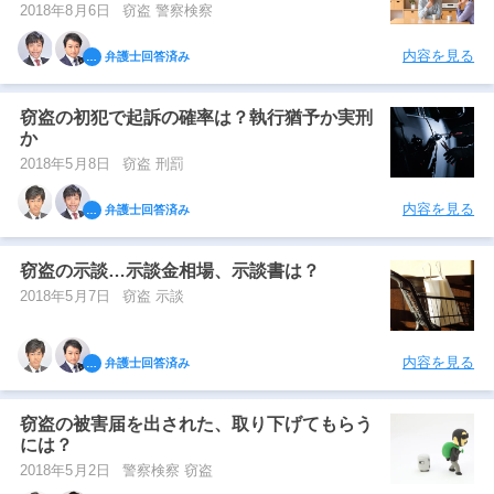
2018年8月6日
窃盗 警察検察
内容を見る
弁護士回答済み
窃盗の初犯で起訴の確率は？執行猶予か実刑
か
2018年5月8日
窃盗 刑罰
内容を見る
弁護士回答済み
窃盗の示談…示談金相場、示談書は？
2018年5月7日
窃盗 示談
内容を見る
弁護士回答済み
窃盗の被害届を出された、取り下げてもらう
には？
2018年5月2日
警察検察 窃盗