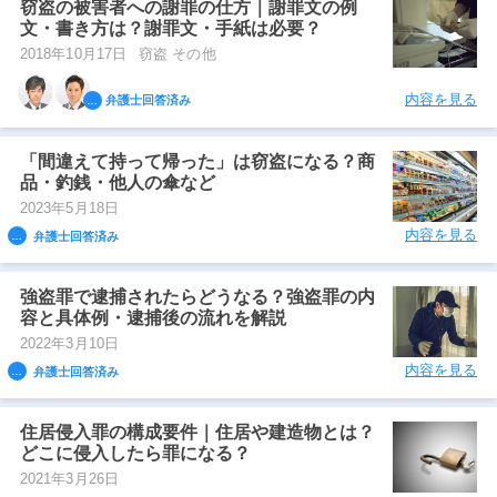
窃盗の被害者への謝罪の仕方｜謝罪文の例
文・書き方は？謝罪文・手紙は必要？
2018年10月17日
窃盗 その他
内容を見る
弁護士回答済み
「間違えて持って帰った」は窃盗になる？商
品・釣銭・他人の傘など
2023年5月18日
内容を見る
弁護士回答済み
強盗罪で逮捕されたらどうなる？強盗罪の内
容と具体例・逮捕後の流れを解説
2022年3月10日
内容を見る
弁護士回答済み
住居侵入罪の構成要件｜住居や建造物とは？
どこに侵入したら罪になる？
2021年3月26日