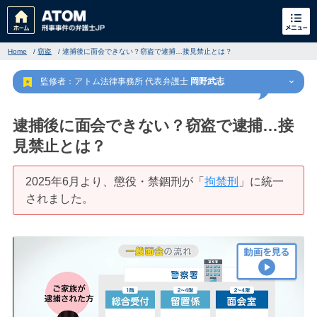
Home
/
窃盗
/
逮捕後に面会できない？窃盗で逮捕…接見禁止とは？
監修者：アトム法律事務所 代表弁護士
岡野武志
逮捕後に面会できない？窃盗で逮捕…接
見禁止とは？
刑事事件
でお困りの方
2025年6月より、懲役・禁錮刑が「
拘禁刑
」に統一
されました。
刑事事件の無料相談
家族が逮捕された方はこちら
刑事事件の記事一覧