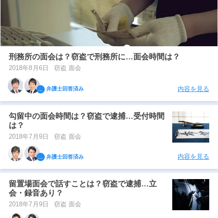
刑務所の面会は？窃盗で刑務所に…面会時間は？
2018年8月6日
窃盗 面会
内容を見る
弁護士回答済み
勾留中の面会時間は？窃盗で逮捕…受付時間
は？
2018年7月9日
窃盗 面会
内容を見る
弁護士回答済み
留置場面会で話すことは？窃盗で逮捕…立
会・録音あり？
2018年7月9日
窃盗 面会