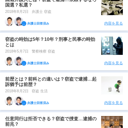
国選？私選？
2018年8月2日
弁護士 窃盗
内容を見る
弁護士回答済み
窃盗の時効は5年？10年？刑事と民事の時効
とは
2018年5月7日
警察検察 窃盗
内容を見る
弁護士回答済み
前歴とは？前科との違いは？窃盗で逮捕…起
訴猶予は前歴？
2018年8月2日
窃盗 生活
内容を見る
弁護士回答済み
任意同行は拒否できる？窃盗で捜査…逮捕の
前兆？