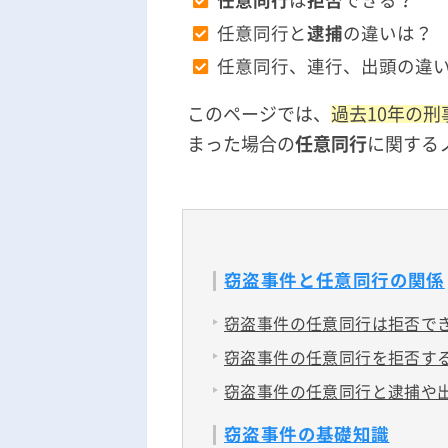
任意同行
は
拒否
できる？
任意同行と
逮捕
の違いは？
任意同行、連行、出頭の違
このページでは、
過去10年の
まった場合の
任意同行
に関する
窃盗事件と任意同行の関係
窃盗事件の任意同行は拒否で
窃盗事件の任意同行を拒否す
窃盗事件の任意同行と逮捕や
窃盗事件の基礎知識