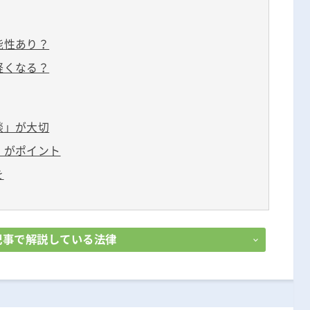
無料相談の口コミ評判
能性あり？
軽くなる？
談」が大切
」がポイント
を
記事で解説している法律