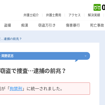
弁護士紹介
弁護士費用
アクセス
解決実績
盗撮
痴漢
窃盗万引き
傷害暴行
死亡事故
査…逮捕の前兆？
士
岡野武志
窃盗で捜査…逮捕の前兆？
刑事事件
でお困りの方
刑事事件の無料相談
刑が「
拘禁刑
」に統一されました。
家族が逮捕された方はこちら