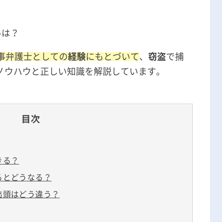
刑事事件の記事一覧
いは？
アトムについて
知りたい方
刑事弁護士としての
経験
にもとづいて
、
窃盗
で捕
ノウハウと正しい知識を解説しています。
弁護士紹介
弁護士費用
目次
アクセス
きる？
解決実績
るとどうなる？
出頭はどう違う？
ご依頼者からのお手紙