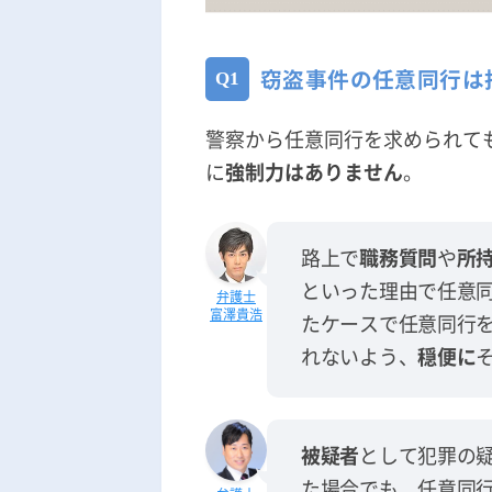
窃盗事件の任意同行は
警察から任意同行を求められて
に
強制力はありません
。
路上で
職務質問
や
所
といった理由で任意
富澤貴浩
たケースで任意同行
れないよう、
穏便に
被疑者
として犯罪の
た場合でも、任意同