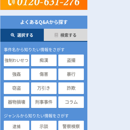
よくあるQ&Aから探す
選択する
検索する
事件名から知りたい情報をさがす
痴漢
盗撮
強制わいせつ
強姦
傷害
暴行
窃盗
万引き
詐欺
器物損壊
刑事事件
コラム
ジャンルから知りたい情報をさがす
示談
警察検察
逮捕