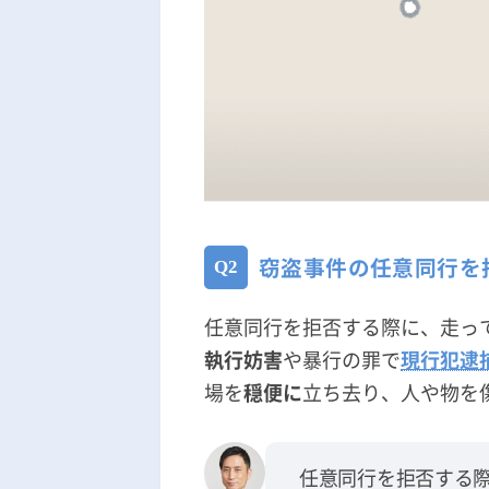
窃盗事件の任意同行を
任意同行を拒否する際に、走っ
執行妨害
や暴行の罪で
現行犯逮
場を
穏便に
立ち去り、人や物を
任意同行を拒否する