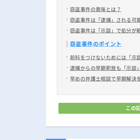
窃盗事件の意味とは？
窃盗事件は「逮捕」される可
窃盗事件は「示談」で処分が
窃盗事件のポイント
前科をつけないためには「示
逮捕からの早期釈放も「示談
早めの弁護士相談で早期解決
この