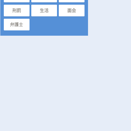
刑罰
生活
面会
弁護士