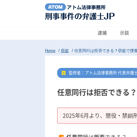
逮捕
示談
Home
/
窃盗
/
任意同行は拒否できる？窃盗で捜
監修者：アトム法律事務所 代表弁護
任意同行は拒否できる？
2025年6月より、懲役・禁錮