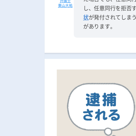
東山大祐
し、任意同行を拒否
状
が発付されてしま
があります。