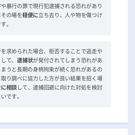
害
や暴行の罪で現行犯逮捕される恐れがあり
はその場を
穏便に
立ち去り、人や物を傷つけ
です。
行を求められた場合、拒否することで逃走や
として、
逮捕状
が発付されてしまう恐れがあ
しまうと長期の身柄拘束が続く恐れがあるの
に取り調べに協力した方が良い結果を招く場
士に相談
して、逮捕回避に向けた対処を検討
しいです。