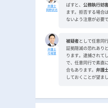
ばすと、
公務執行妨
岡野武志
ます。拒否する場合
ないよう注意が必要
被疑者
として任意同
証拠隠滅の恐れあり
弓場慧
ります。逮捕されて
で、任意同行で素直
合もあります。
弁護
しておくことが望ま