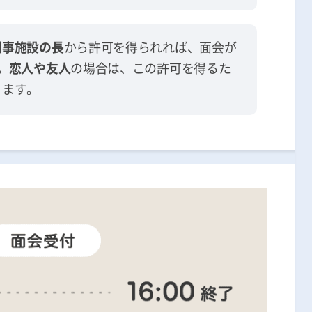
刑事施設の長
から許可を得られれば、面会が
。
恋人や友人
の場合は、この許可を得るた
ります。