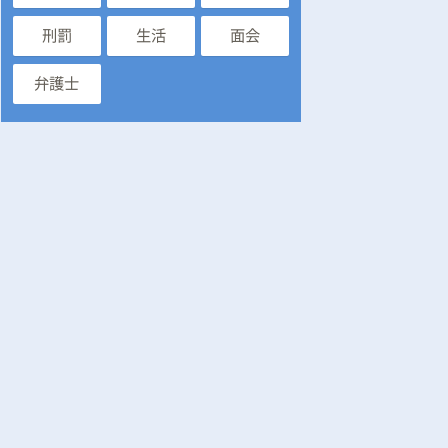
刑罰
生活
面会
弁護士