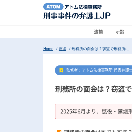
逮捕
示談
Home
/
窃盗
/
刑務所の面会は？窃盗で刑務所に
監修者：アトム法律事務所 代表弁護
刑務所の面会は？窃盗で
2025年6月より、懲役・禁錮