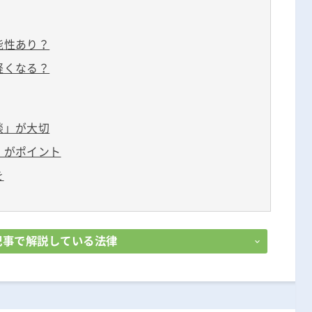
無料相談の口コミ評判
能性あり？
軽くなる？
談」が大切
」がポイント
を
記事で解説している法律