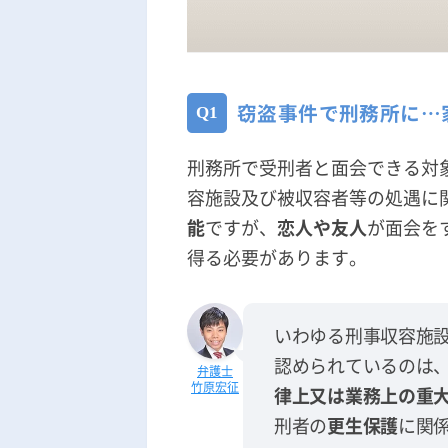
窃盗事件で刑務所に…
刑務所で受刑者と面会できる対
容施設及び被収容者等の処遇に関
能
ですが、
恋人や友人
が面会を
得る必要があります。
いわゆる刑事収容施設
認められているのは
竹原宏征
律上又は業務上の重
刑者の
更生保護
に関