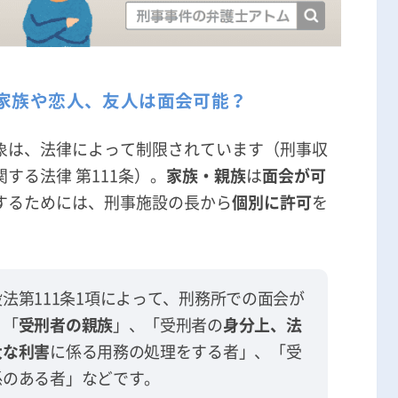
家族や恋人、友人は面会可能？
象は、法律によって制限されています（刑事収
する法律 第111条）。
家族・親族
は
面会が可
するためには、刑事施設の長から
個別に許可
を
法第111条1項によって、刑務所での面会が
、「
受刑者の親族
」、「受刑者の
身分上、法
大な利害
に係る用務の処理をする者」、「受
係のある者」などです。