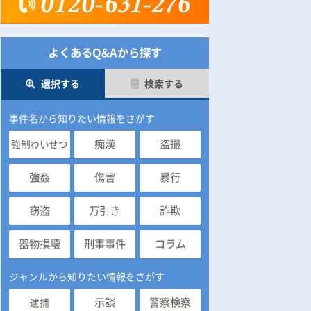
よくあるQ&Aから探す
選択する
検索する
事件名から知りたい情報をさがす
痴漢
盗撮
強制わいせつ
強姦
傷害
暴行
窃盗
万引き
詐欺
器物損壊
刑事事件
コラム
ジャンルから知りたい情報をさがす
示談
警察検察
逮捕