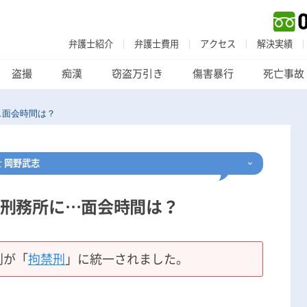
弁護士紹介
弁護士費用
アクセス
解決実績
盗撮
痴漢
窃盗万引き
傷害暴行
死亡事故
…面会時間は？
士
岡野武志
刑務所に…面会時間は？
刑事事件
でお困りの方
刑事事件の無料相談
刑が「
拘禁刑
」に統一されました。
家族が逮捕された方はこちら