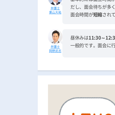
だし、面会待ちが多
東山大祐
面会時間が
短縮
され
昼休みは
11:30～12:
一般的です。面会に
岡野武志