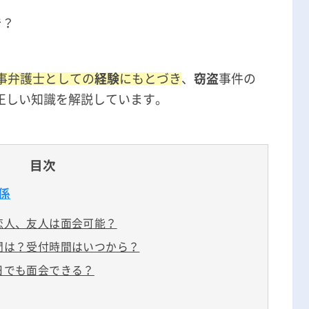
？
刑事事件の記事一覧
で？
？
アトムについて
知りたい方
刑事弁護士としての
経験
にもとづき
、
窃盗
事件の
正しい知識を解説しています。
弁護士紹介
弁護士費用
目次
アクセス
係
恋人、友人は面会可能？
解決実績
間は？受付時間はいつから？
日でも面会できる？
ご依頼者からのお手紙