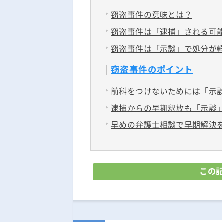
窃盗事件の意味とは？
窃盗事件は「逮捕」される可
窃盗事件は「示談」で処分が
窃盗事件のポイント
前科をつけないためには「示
逮捕からの早期釈放も「示談
早めの弁護士相談で早期解決
この