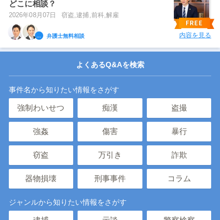
どこに相談？
2026年08月07日
窃盗,逮捕,前科,解雇
内容を見る
弁護士無料相談
よくあるQ&Aを検索
事件名から知りたい情報をさがす
強制わいせつ
痴漢
盗撮
強姦
傷害
暴行
窃盗
万引き
詐欺
器物損壊
刑事事件
コラム
ジャンルから知りたい情報をさがす