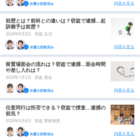
内容を見る
弁護士回答済み
前歴とは？前科との違いは？窃盗で逮捕…起
訴猶予は前歴？
2018年8月2日
窃盗 生活
内容を見る
弁護士回答済み
留置場面会の流れは？窃盗で逮捕…面会時間
や差し入れは？
2018年7月1日
窃盗 面会
内容を見る
弁護士回答済み
任意同行は拒否できる？窃盗で捜査…逮捕の
前兆？
2018年8月6日
窃盗 警察検察
内容を見る
弁護士回答済み