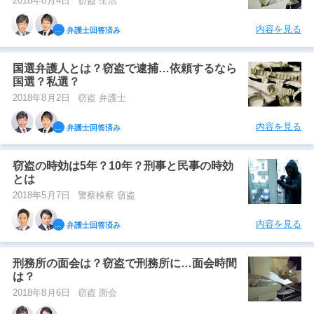
2018年8月4日
窃盗 生活
内容を見る
弁護士回答済み
国選弁護人とは？窃盗で逮捕…依頼するなら
国選？私選？
2018年8月2日
窃盗 弁護士
内容を見る
弁護士回答済み
窃盗の時効は5年？10年？刑事と民事の時効
とは
2018年5月7日
警察検察 窃盗
内容を見る
弁護士回答済み
刑務所の面会は？窃盗で刑務所に…面会時間
は？
2018年8月6日
窃盗 面会