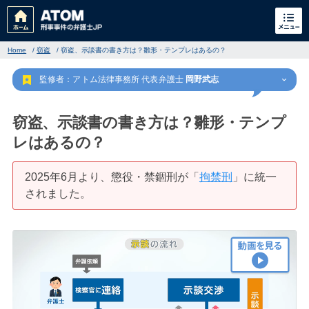
Home
/
窃盗
/
窃盗、示談書の書き方は？雛形・テンプレはあるの？
監修者：アトム法律事務所 代表弁護士
岡野武志
窃盗、示談書の書き方は？雛形・テンプ
レはあるの？
刑事事件
でお困りの方
2025年6月より、懲役・禁錮刑が「
拘禁刑
」に統一
されました。
刑事事件の無料相談
家族が逮捕された方はこちら
刑事事件の記事一覧