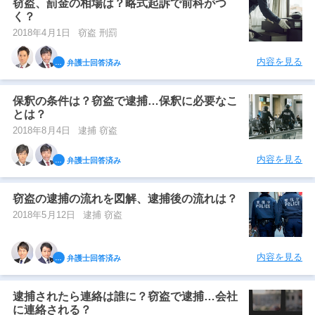
窃盗、罰金の相場は？略式起訴で前科がつ
く？
2018年4月1日
窃盗 刑罰
内容を見る
弁護士回答済み
保釈の条件は？窃盗で逮捕…保釈に必要なこ
とは？
2018年8月4日
逮捕 窃盗
内容を見る
弁護士回答済み
窃盗の逮捕の流れを図解、逮捕後の流れは？
2018年5月12日
逮捕 窃盗
内容を見る
弁護士回答済み
逮捕されたら連絡は誰に？窃盗で逮捕…会社
に連絡される？