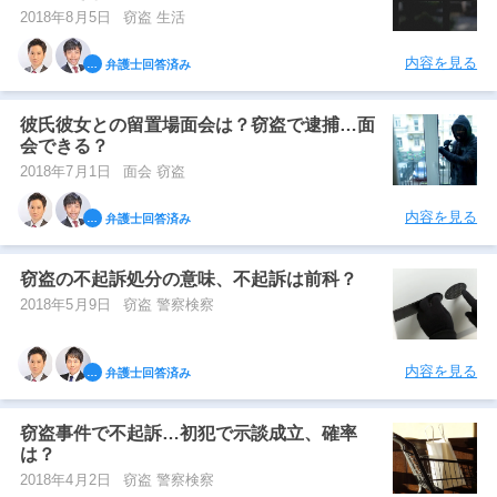
2018年8月5日
窃盗 生活
内容を見る
弁護士回答済み
彼氏彼女との留置場面会は？窃盗で逮捕…面
会できる？
2018年7月1日
面会 窃盗
内容を見る
弁護士回答済み
窃盗の不起訴処分の意味、不起訴は前科？
2018年5月9日
窃盗 警察検察
内容を見る
弁護士回答済み
窃盗事件で不起訴…初犯で示談成立、確率
は？
2018年4月2日
窃盗 警察検察