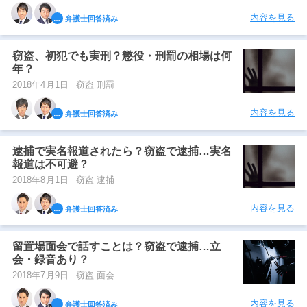
内容を見る
弁護士回答済み
窃盗、初犯でも実刑？懲役・刑罰の相場は何
年？
2018年4月1日
窃盗 刑罰
内容を見る
弁護士回答済み
逮捕で実名報道されたら？窃盗で逮捕…実名
報道は不可避？
2018年8月1日
窃盗 逮捕
内容を見る
弁護士回答済み
留置場面会で話すことは？窃盗で逮捕…立
会・録音あり？
2018年7月9日
窃盗 面会
内容を見る
弁護士回答済み