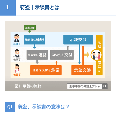
窃盗｜示談書とは
窃盗、示談書の意味は？