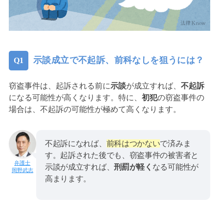
示談成立で不起訴、前科なしを狙うには？
窃盗事件は、起訴される前に
示談
が成立すれば、
不起訴
になる可能性が高くなります。特に、
初犯
の窃盗事件の
場合は、不起訴の可能性が極めて高くなります。
不起訴になれば、
前科はつかない
で済みま
す。起訴された後でも、窃盗事件の被害者と
示談が成立すれば、
刑罰が軽く
なる可能性が
岡野武志
高まります。