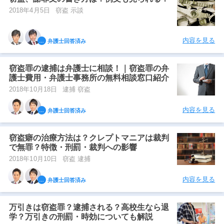
2018年4月5日
窃盗 示談
内容を見る
弁護士回答済み
窃盗罪の逮捕は弁護士に相談！｜窃盗罪の弁
護士費用・弁護士事務所の無料相談窓口紹介
2018年10月18日
逮捕 窃盗
内容を見る
弁護士回答済み
窃盗癖の治療方法は？クレプトマニアは裁判
で無罪？特徴・刑罰・裁判への影響
2018年10月10日
窃盗 逮捕
内容を見る
弁護士回答済み
万引きは窃盗罪？逮捕される？高校生なら退
学？万引きの刑罰・時効についても解説