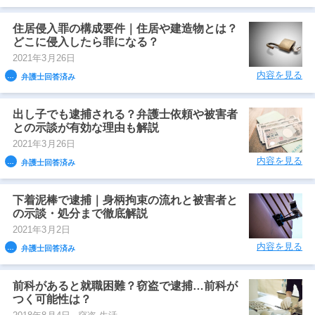
住居侵入罪の構成要件｜住居や建造物とは？
どこに侵入したら罪になる？
2021年3月26日
内容を見る
弁護士回答済み
出し子でも逮捕される？弁護士依頼や被害者
との示談が有効な理由も解説
2021年3月26日
内容を見る
弁護士回答済み
下着泥棒で逮捕｜身柄拘束の流れと被害者と
の示談・処分まで徹底解説
2021年3月2日
内容を見る
弁護士回答済み
前科があると就職困難？窃盗で逮捕…前科が
つく可能性は？