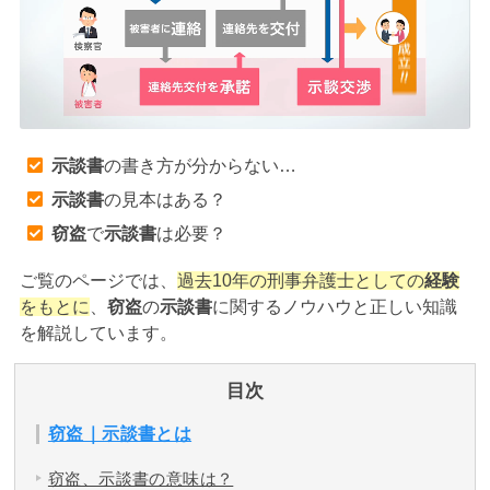
アトムについて
知りたい方
弁護士紹介
示談書
の書き方が分からない…
弁護士費用
示談書
の見本はある？
窃盗
で
示談書
は必要？
アクセス
ご覧のページでは、
過去10年の刑事弁護士としての
経験
をもとに
、
窃盗
の
示談書
に関するノウハウと正しい知識
解決実績
を解説しています。
ご依頼者からのお手紙
目次
窃盗｜示談書とは
無料相談の口コミ評判
窃盗、示談書の意味は？