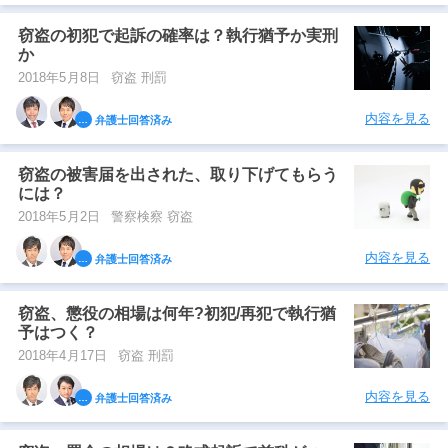
窃盗の初犯で起訴の確率は？執行猶予か実刑
か
2018年5月8日
窃盗 刑罰
内容を見る
弁護士回答済み
窃盗の被害届を出された、取り下げてもらう
には？
2018年5月2日
警察検察 窃盗
内容を見る
弁護士回答済み
窃盗、懲役の相場は何年?初犯/再犯で執行猶
予はつく？
2018年4月17日
窃盗 刑罰
内容を見る
弁護士回答済み