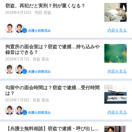
窃盗、再犯だと実刑？刑が重くなる？
2018年4月10日
刑罰 窃盗
内容を見る
弁護士回答済み
拘置所の面会室は？窃盗で逮捕…持ち込みや
録音はできる？
2018年7月7日
窃盗 面会
内容を見る
弁護士回答済み
勾留中の面会時間は？窃盗で逮捕…受付時間
は？
2018年7月9日
窃盗 面会
内容を見る
弁護士回答済み
【弁護士無料相談】窃盗で逮捕・呼び出し...