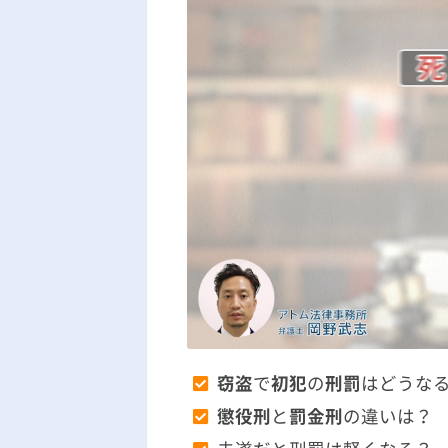
窃盗
で
初犯
の
刑罰
はどうな
懲役刑
と
罰金刑
の違いは？