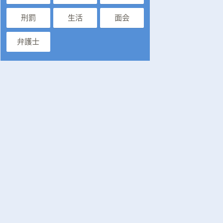
刑罰
生活
面会
弁護士