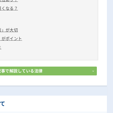
軽くなる？
談」が大切
」がポイント
を
記事で解説している法律
て