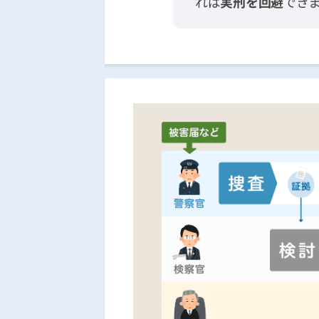
れば
実刑を回避
でき