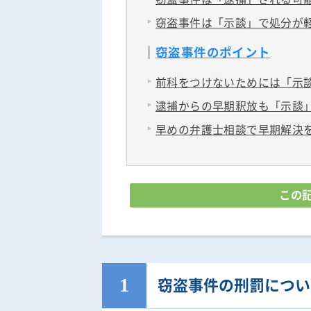
窃盗事件は「示談」で処分が
窃盗事件のポイント
前科をつけないためには「示
逮捕からの早期釈放も「示談
早めの弁護士相談で早期解決
この
窃盗事件の刑罰につい