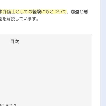
無料相談の口コミ評判
刑事弁護士としての
経験
にもとづいて
、
窃盗
と
刑
識を解説しています。
目次
能性あり？