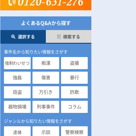
よくあるQ&Aから探す
選択する
検索する
事件名から知りたい情報をさがす
痴漢
盗撮
強制わいせつ
強姦
傷害
暴行
窃盗
万引き
詐欺
器物損壊
刑事事件
コラム
ジャンルから知りたい情報をさがす
示談
警察検察
逮捕