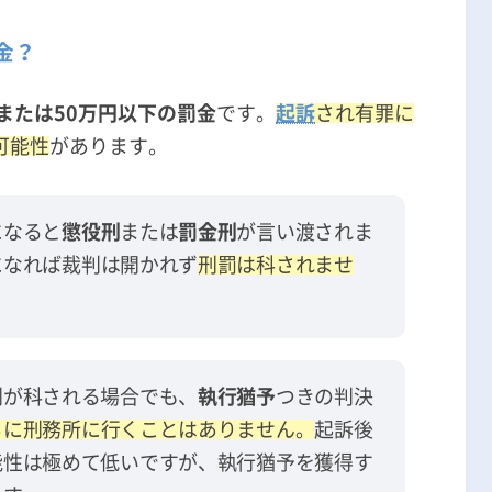
金？
または50万円以下の罰金
です。
起訴
され有罪に
可能性
があります。
になると
懲役刑
または
罰金刑
が言い渡されま
になれば裁判は開かれず
刑罰は科されませ
刑が科される場合でも、
執行猶予
つきの判決
ちに刑務所に行くことはありません。
起訴後
能性は極めて低いですが、執行猶予を獲得す