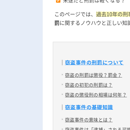
未遂だと刑罰は軽くなる？
このページでは、
過去10年の
罰
に関するノウハウと正しい知
窃盗事件の刑罰について
窃盗の刑罰は懲役？罰金？
窃盗の初犯の刑罰は？
窃盗の懲役刑の相場は何年？
窃盗事件の基礎知識
窃盗事件の意味とは？
窃盗事件は「逮捕」される可