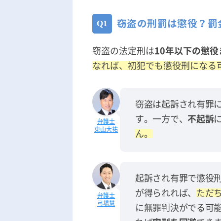
窃盗の刑罰は懲役？罰
窃盗の法定刑は
10年以下の懲役
なれば、初犯でも懲役刑になる
窃盗は起訴され有罪
す。一方で、
不起訴
東山大祐
ん。
起訴され有罪で懲役
が得られれば、
ただ
弓場慧
に無罪判決がでる可