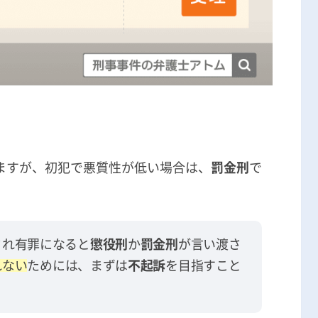
ますが、初犯で悪質性が低い場合は、
罰金刑
で
され有罪になると
懲役刑
か
罰金刑
が言い渡さ
れない
ためには、まずは
不起訴
を目指すこと