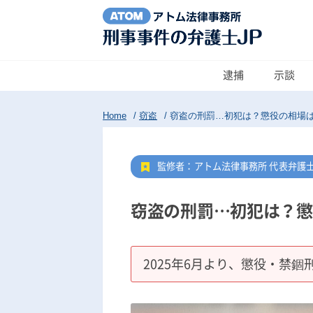
逮捕
示談
Home
/
窃盗
/
窃盗の刑罰…初犯は？懲役の相場は
監修者：アトム法律事務所 代表弁護
窃盗の刑罰…初犯は？懲
2025年6月より、懲役・禁錮