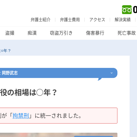
弁護士紹介
弁護士費用
アクセス
解決実績
盗撮
痴漢
窃盗万引き
傷害暴行
死亡事故
○年？
士
岡野武志
役の相場は○年？
刑事事件
でお困りの方
刑事事件の無料相談
刑が「
拘禁刑
」に統一されました。
家族が逮捕された方はこちら