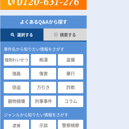
よくあるQ&Aから探す
選択する
検索する
事件名から知りたい情報をさがす
痴漢
盗撮
強制わいせつ
強姦
傷害
暴行
窃盗
万引き
詐欺
器物損壊
刑事事件
コラム
ジャンルから知りたい情報をさがす
示談
警察検察
逮捕