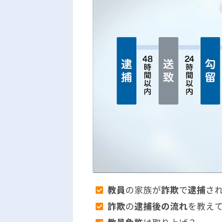
教員
の家族が
詐欺
で
逮捕
さ
詐欺
の
逮捕後の流れ
を教え