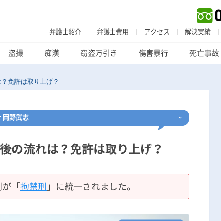
弁護士紹介
弁護士費用
アクセス
解決実績
盗撮
痴漢
窃盗万引き
傷害暴行
死亡事故
は？免許は取り上げ？
士
岡野武志
後の流れは？免許は取り上げ？
刑事事件
でお困りの方
刑事事件の無料相談
刑が「
拘禁刑
」に統一されました。
家族が逮捕された方はこちら