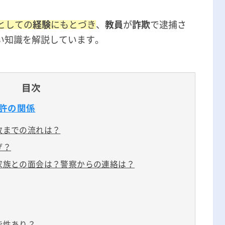
無料相談の口コミ評判
としての
経験
にもとづき
、
教員
が
詐欺
で逮捕さ
い知識を解説しています。
目次
許の関係
放までの流れは？
げ？
家族との面会は？警察からの連絡は？
能性あり？