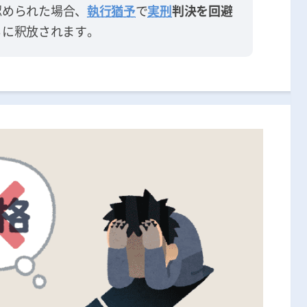
認められた場合、
執行猶予
で
実刑
判決を回避
ちに釈放されます。