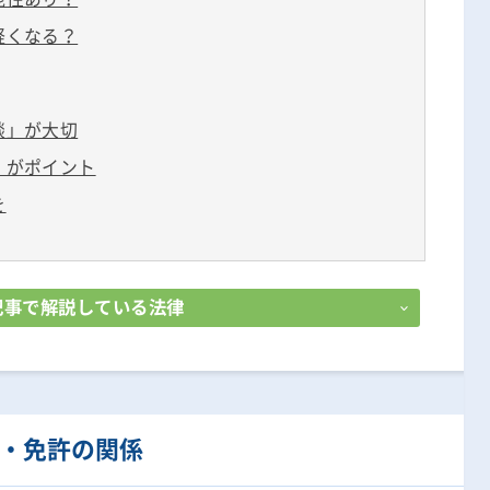
軽くなる？
談」が大切
」がポイント
を
記事で解説している法律
・免許の関係