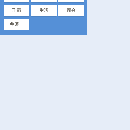
刑罰
生活
面会
弁護士