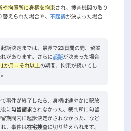
所や拘置所に身柄を拘束
され、捜査機関の取り
り替えられた場合や、
不起訴
が決まった場合
て起訴決定までは、最長で
23日間
の間、留置
恐れがあります。さらに
起訴
が決まった場合
1か月～それ以上
の期間、拘束が続いてし
す。
分
で事件が終了したら、身柄は速やかに釈放
致後に
勾留請求
されなかった、裁判所に勾留
勾留期間内に起訴決定がされなかった、など
され、事件は
在宅捜査
に切り替えられます。