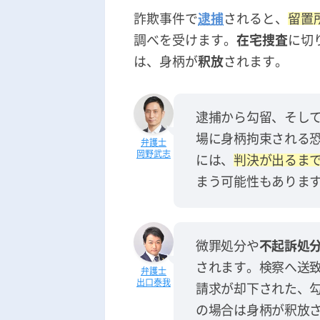
詐欺事件で
逮捕
されると、
留置
調べを受けます。
在宅捜査
に切
は、身柄が
釈放
されます。
逮捕から勾留、そし
場に身柄拘束される
岡野武志
には、
判決が出るまで
まう可能性もありま
微罪処分や
不起訴処
されます。検察へ送
出口泰我
請求が却下された、
の場合は身柄が釈放