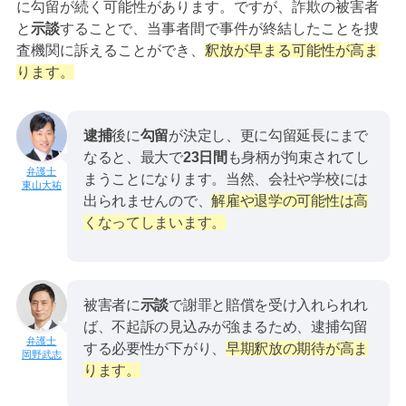
に勾留が続く可能性があります。ですが、詐欺の被害者
と
示談
することで、当事者間で事件が終結したことを捜
査機関に訴えることができ、
釈放が早まる可能性が高ま
ります。
逮捕
後に
勾留
が決定し、更に勾留延長にまで
なると、最大で
23日間
も身柄が拘束されてし
まうことになります。当然、会社や学校には
東山大祐
出られませんので、
解雇や退学の可能性は高
くなってしまいます。
被害者に
示談
で謝罪と賠償を受け入れられれ
ば、不起訴の見込みが強まるため、逮捕勾留
する必要性が下がり、
早期釈放の期待が高ま
岡野武志
ります。