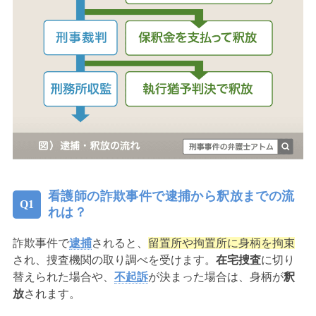
看護師の詐欺事件で逮捕から釈放までの流
れは？
詐欺事件で
逮捕
されると、
留置所や拘置所に身柄を拘束
され、捜査機関の取り調べを受けます。
在宅捜査
に切り
替えられた場合や、
不起訴
が決まった場合は、身柄が
釈
放
されます。