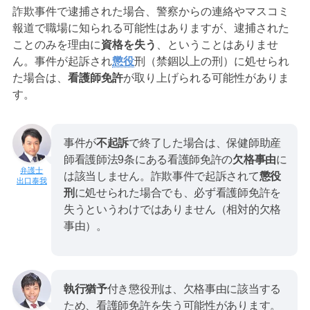
詐欺事件で逮捕された場合、警察からの連絡やマスコミ
報道で職場に知られる可能性はありますが、逮捕された
ことのみを理由に
資格を失う
、ということはありませ
ん。事件が起訴され
懲役
刑（禁錮以上の刑）に処せられ
た場合は、
看護師免許
が取り上げられる可能性がありま
す。
事件が
不起訴
で終了した場合は、保健師助産
師看護師法9条にある看護師免許の
欠格事由
に
は該当しません。詐欺事件で起訴されて
懲役
出口泰我
刑
に処せられた場合でも、必ず看護師免許を
失うというわけではありません（相対的欠格
事由）。
執行猶予
付き懲役刑は、欠格事由に該当する
ため、看護師免許を失う可能性があります。