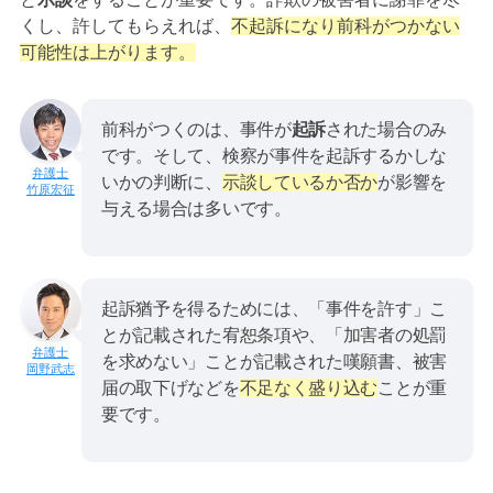
くし、許してもらえれば、
不起訴になり前科がつかない
可能性は上がります。
前科がつくのは、事件が
起訴
された場合のみ
です。そして、検察が事件を起訴するかしな
いかの判断に、
示談しているか否か
が影響を
竹原宏征
与える場合は多いです。
起訴猶予を得るためには、「事件を許す」こ
とが記載された宥恕条項や、「加害者の処罰
を求めない」ことが記載された嘆願書、被害
岡野武志
届の取下げなどを
不足なく盛り込む
ことが重
要です。