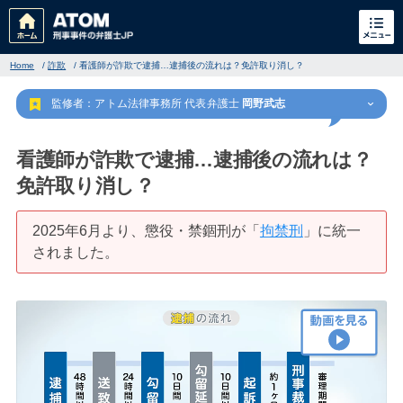
Home
/
詐欺
/
看護師が詐欺で逮捕…逮捕後の流れは？免許取り消し？
監修者：アトム法律事務所 代表弁護士
岡野武志
看護師が詐欺で逮捕…逮捕後の流れは？
免許取り消し？
刑事事件
でお困りの方
2025年6月より、懲役・禁錮刑が「
拘禁刑
」に統一
されました。
刑事事件の無料相談
家族が逮捕された方はこちら
刑事事件の記事一覧