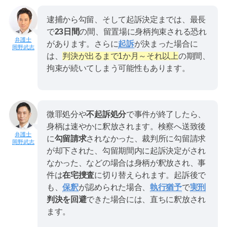
逮捕から勾留、そして起訴決定までは、最長
で
23日間
の間、留置場に身柄拘束される恐れ
があります。さらに
起訴
が決まった場合に
岡野武志
は、
判決が出るまで1か月～それ以上
の期間、
拘束が続いてしまう可能性もあります。
微罪処分や
不起訴処分
で事件が終了したら、
身柄は速やかに釈放されます。検察へ送致後
に
勾留請求
されなかった、裁判所に勾留請求
岡野武志
が却下された、勾留期間内に起訴決定がされ
なかった、などの場合は身柄が釈放され、事
件は
在宅捜査
に切り替えられます。起訴後で
も、
保釈
が認められた場合、
執行猶予
で
実刑
判決を回避
できた場合には、直ちに釈放され
ます。