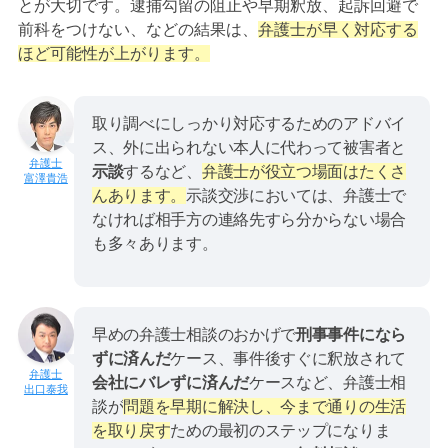
とが大切です。逮捕勾留の阻止や早期釈放、起訴回避で
前科をつけない、などの結果は、
弁護士が早く対応する
ほど可能性が上がります。
取り調べにしっかり対応するためのアドバイ
ス、外に出られない本人に代わって被害者と
示談
するなど、
弁護士が役立つ場面はたくさ
富澤貴浩
んあります。
示談交渉においては、弁護士で
なければ相手方の連絡先すら分からない場合
も多々あります。
早めの弁護士相談のおかげで
刑事事件になら
ずに済んだ
ケース、事件後すぐに釈放されて
会社にバレずに済んだ
ケースなど、弁護士相
出口泰我
談が
問題を早期に解決し、今まで通りの生活
を取り戻す
ための最初のステップになりま