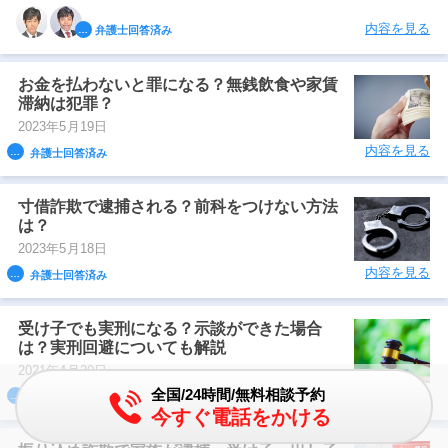
内容を見る
弁護士回答済み
お金を払わないと罪になる？無銭飲食や家賃
滞納は犯罪？
2023年5月19日
内容を見る
弁護士回答済み
寸借詐欺で逮捕される？前科をつけない方法
は？
2023年5月18日
内容を見る
弁護士回答済み
受け子でも実刑になる？示談ができた場合
は？実刑回避についても解説
2021年4月20日
全国/24時間/無料相談予約
内容を見る
弁護士回答済み
今すぐ電話をかける