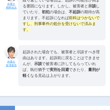
繰り返している場合は、起訴の可能性が高ま
る要因になります。しかし、被害者と
示談
し
岡野武志
ていたり、
初犯
の場合は、
不起訴
の期待が高
まります。不起訴になれば
前科はつかないで
すし、刑事事件の処分を受けないで済みま
す。
起訴された場合でも、被害者と示談すべき理
由はあります。起訴前に戻ることはできませ
んが、
示談
で被害者に許してもらっていれ
富澤貴浩
ば、執行猶予で
実刑を回避
できたり、
量刑が
軽く
なる見込は上がります。