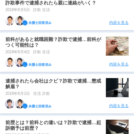
詐欺事件で逮捕されたら親に連絡がいく？
2018年8月5日
詐欺 生活
内容を見る
弁護士回答済み
前科があると就職困難？詐欺で逮捕…前科が
つく可能性は？
2018年8月4日
詐欺 生活
内容を見る
弁護士回答済み
逮捕されたら会社はクビ？詐欺で逮捕…懲戒
解雇？
2018年8月2日
生活 詐欺
内容を見る
弁護士回答済み
前歴とは？前科との違いは？詐欺で逮捕…起
訴猶予は前歴？