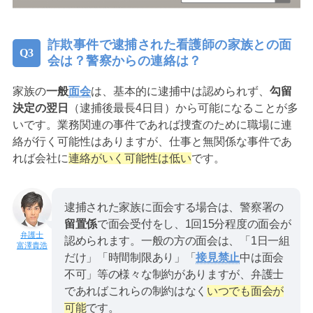
詐欺事件で逮捕された看護師の家族との面
会は？警察からの連絡は？
家族の
一般
面会
は、基本的に逮捕中は認められず、
勾留
決定の翌日
（逮捕後最長4日目）から可能になることが多
いです。業務関連の事件であれば捜査のために職場に連
絡が行く可能性はありますが、仕事と無関係な事件であ
れば会社に
連絡がいく可能性は低い
です。
逮捕された家族に面会する場合は、警察署の
留置係
で面会受付をし、1回15分程度の面会が
認められます。一般の方の面会は、「1日一組
富澤貴浩
だけ」「時間制限あり」「
接見禁止
中は面会
不可」等の様々な制約がありますが、弁護士
であればこれらの制約はなく
いつでも面会が
可能
です。