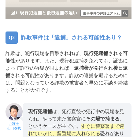
詐欺事件は「逮捕」される可能性あり？
詐欺は、犯行現場を目撃されれば、
現行犯逮捕
される可
能性があります。また、現行犯逮捕を免れても、証拠に
よって詐欺の容疑が固まれば、
逮捕状
が発行され
後日逮
捕
される可能性があります。詐欺の逮捕を避けるために
は、問題となっている詐欺の被害者と早めに示談を締結
することが大切です。
現行犯逮捕
は、犯行直後や犯行中の現場を見
られ、やって来た警察官に
その場で捕まる
、
というケースが主です。
すぐに警察署まで連
出口泰我
れていかれ、留置場に入れられる
恐れがあり