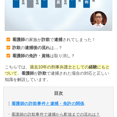
アトムについて
知りたい方
弁護士紹介
看護師
の家族が
詐欺
で
逮捕
されてしまった！
弁護士費用
詐欺
の
逮捕後の流れ
は…？
看護師の免許・資格
は取り消し？
アクセス
こちらでは、
過去10年の刑事弁護士としての
経験
にもと
づいて
、
看護師
が
詐欺
で逮捕された場合の対応と正しい
解決実績
知識を解説しています。
ご依頼者からのお手紙
目次
看護師の詐欺事件と逮捕・免許の関係
無料相談の口コミ評判
看護師の詐欺事件で逮捕から釈放までの流れは？