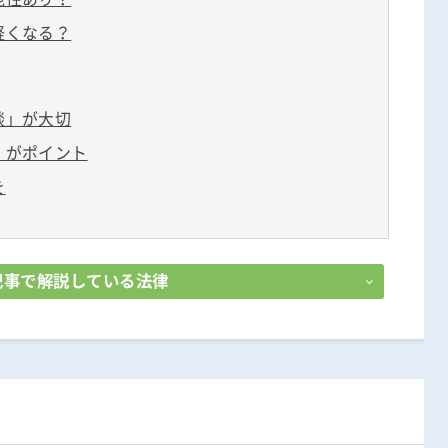
軽くなる？
談」が大切
」がポイント
を
記事で解説している法律