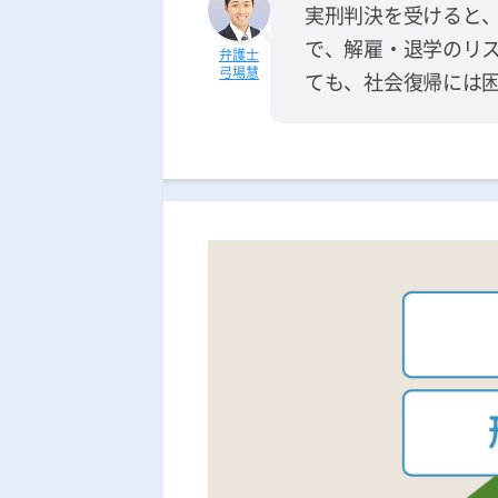
実刑判決を受けると
で、解雇・退学のリ
弓場慧
ても、社会復帰には