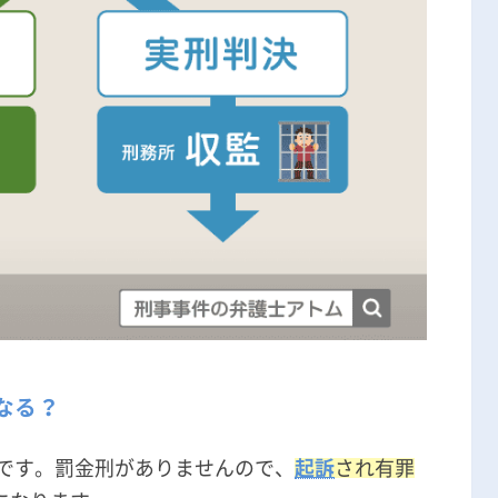
なる？
です。罰金刑がありませんので、
起訴
され有罪