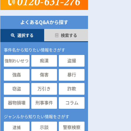
よくあるQ&Aから探す
選択する
検索する
事件名から知りたい情報をさがす
痴漢
盗撮
強制わいせつ
強姦
傷害
暴行
窃盗
万引き
詐欺
器物損壊
刑事事件
コラム
ジャンルから知りたい情報をさがす
示談
警察検察
逮捕