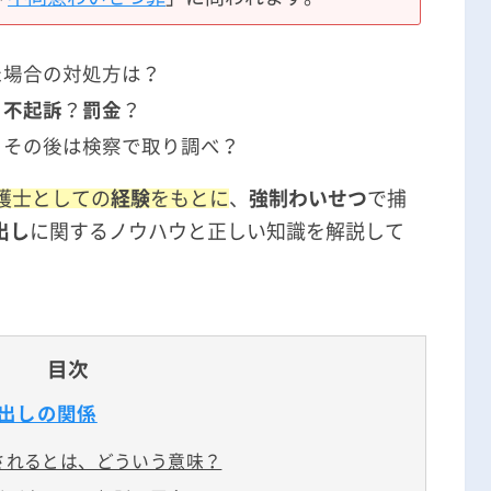
刑事事件の記事一覧
た場合の対処方は？
ら
不起訴
？
罰金
？
アトムについて
知りたい方
、その後は検察で取り調べ？
弁護士紹介
護士としての
経験
をもとに
、
強制わいせつ
で捕
出し
に関するノウハウと正しい知識を解説して
弁護士費用
アクセス
目次
解決実績
出しの関係
ご依頼者からのお手紙
されるとは、どういう意味？