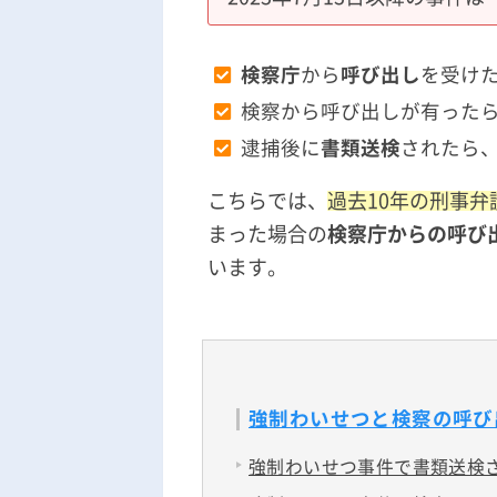
検察庁
から
呼び出し
を受け
検察から呼び出しが有った
逮捕後に
書類送検
されたら
こちらでは、
過去10年の刑事弁
まった場合の
検察庁からの呼び
います。
強制わいせつと検察の呼び
強制わいせつ事件で書類送検