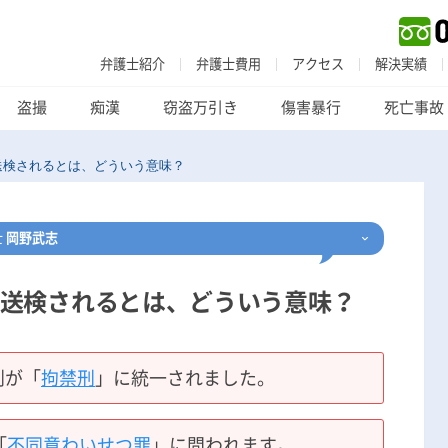
弁護士紹介
弁護士費用
アクセス
解決実績
盗撮
痴漢
窃盗万引き
傷害暴行
死亡事故
送検されるとは、どういう意味？
士
岡野武志
送検されるとは、どういう意味？
刑事事件
でお困りの方
刑事事件の無料相談
刑が「
拘禁刑
」に統一されました。
家族が逮捕された方はこちら
「
不同意わいせつ罪
」に問われます。