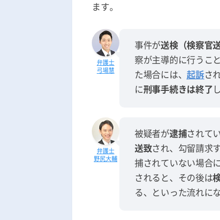
ます。
事件が
送検（検察官
察が主導的に行うこ
弓場慧
た場合には、
起訴
さ
に
刑事手続きは終了
被疑者が
逮捕
されて
送致
され、勾留請求
野尻大輔
捕されていない場合
されると、その後は
る、といった流れに