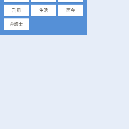
刑罰
生活
面会
弁護士