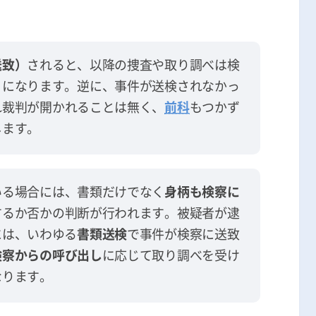
送致）
されると、以降の捜査や取り調べは検
とになります。逆に、事件が送検されなかっ
れ裁判が開かれることは無く、
前科
もつかず
します。
いる場合には、書類だけでなく
身柄も検察に
するか否かの判断が行われます。被疑者が逮
には、いわゆる
書類送検
で事件が検察に送致
検察からの呼び出し
に応じて取り調べを受け
なります。