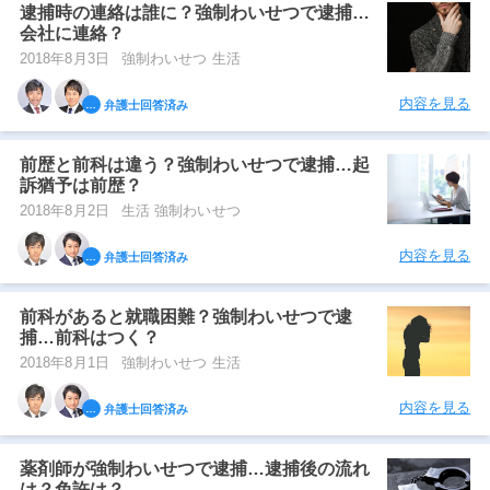
逮捕時の連絡は誰に？強制わいせつで逮捕…
会社に連絡？
2018年8月3日
強制わいせつ 生活
内容を見る
弁護士回答済み
前歴と前科は違う？強制わいせつで逮捕…起
訴猶予は前歴？
2018年8月2日
生活 強制わいせつ
内容を見る
弁護士回答済み
前科があると就職困難？強制わいせつで逮
捕…前科はつく？
2018年8月1日
強制わいせつ 生活
内容を見る
弁護士回答済み
薬剤師が強制わいせつで逮捕…逮捕後の流れ
は？免許は？