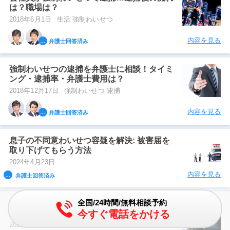
は？職場は？
2018年6月1日
生活 強制わいせつ
内容を見る
弁護士回答済み
強制わいせつの逮捕を弁護士に相談！タイミ
ング・逮捕率・弁護士費用は？
2018年12月17日
強制わいせつ 逮捕
内容を見る
弁護士回答済み
息子の不同意わいせつ容疑を解決: 被害届を
取り下げてもらう方法
2024年4月23日
内容を見る
弁護士回答済み
全国/24時間/無料相談予約
息子が不同意わいせつの疑いをかけられた際
今すぐ電話をかける
の謝罪文
2024年4月23日