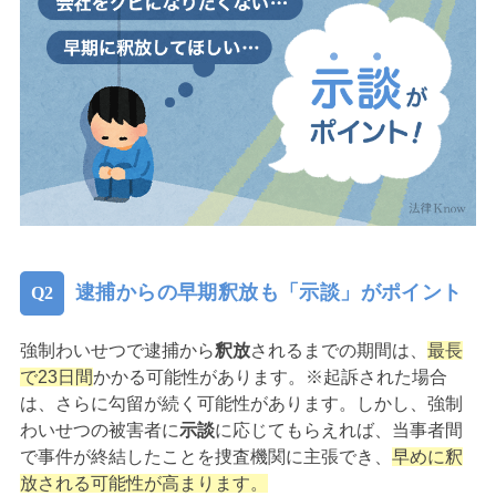
逮捕からの早期釈放も「示談」がポイント
強制わいせつで逮捕から
釈放
されるまでの期間は、
最長
で23日間
かかる可能性があります。※起訴された場合
は、さらに勾留が続く可能性があります。しかし、強制
わいせつの被害者に
示談
に応じてもらえれば、当事者間
で事件が終結したことを捜査機関に主張でき、
早めに釈
放される可能性が高まります。