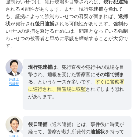
強制わいせつは、犯行現場を目撃されれば、
現行犯逮捕
される可能性があります。また、現行犯逮捕を免れて
も、証拠によって強制わいせつの容疑が固まれば、
逮捕
状
が発行され
後日逮捕
される可能性があります。強制わ
いせつの逮捕を避けるためには、問題となっている強制
わいせつの被害者と早めに示談を締結することが大切で
す。
現行犯逮捕
は、犯行直後や犯行中の現場を目
撃され、通報を受けた警察官に
その場で捕ま
る
、というケースが多いです。
すぐに警察署
弓場慧
に連行され、留置場に収監
されてしまう恐れ
があります。
後日逮捕
（通常逮捕）とは、事件後に時間が
経って、警察が裁判所発付の
逮捕状
を持って