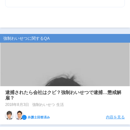
強制わいせつに関するQA
逮捕されたら会社はクビ？強制わいせつで逮捕…懲戒解
雇？
2018年8月3日
強制わいせつ 生活
内容を見る
弁護士回答済み