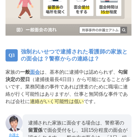
強制わいせつで逮捕された看護師の家族と
の面会は？警察からの連絡は？
家族の
一般
面会
は、基本的に逮捕中は認められず、
勾留
決定の翌日
（逮捕後最長4日目）から可能になることが多
いです。業務関連の事件であれば捜査のために職場に連
絡が行く可能性はありますが、仕事と無関係な事件であ
れば会社に
連絡がいく可能性は低い
です。
逮捕された家族に面会する場合は、警察署の
留置係
で面会受付をし、1回15分程度の面会が