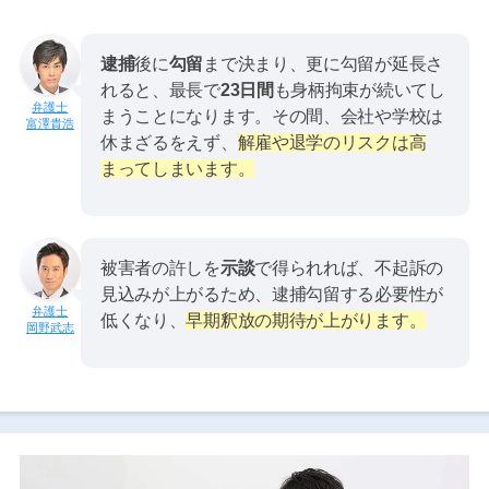
逮捕
後に
勾留
まで決まり、更に勾留が延長さ
れると、最長で
23日間
も身柄拘束が続いてし
まうことになります。その間、会社や学校は
富澤貴浩
休まざるをえず、
解雇や退学のリスクは高
まってしまいます。
被害者の許しを
示談
で得られれば、不起訴の
見込みが上がるため、逮捕勾留する必要性が
低くなり、
早期釈放の期待が上がります。
岡野武志