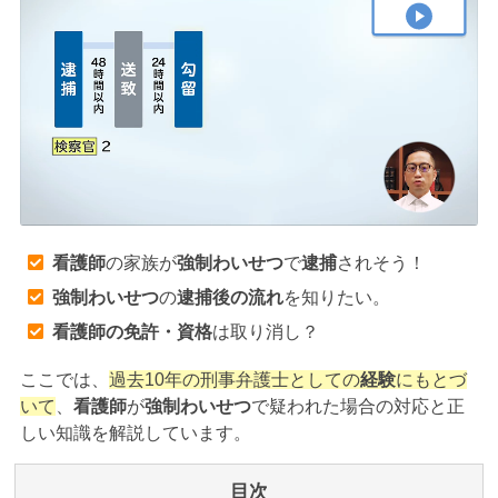
アトムについて
知りたい方
弁護士紹介
弁護士費用
アクセス
看護師
の家族が
強制わいせつ
で
逮捕
されそう！
強制わいせつ
の
逮捕後の流れ
を知りたい。
解決実績
看護師の免許・資格
は取り消し？
ここでは、
過去10年の刑事弁護士としての
経験
にもとづ
ご依頼者からのお手紙
いて
、
看護師
が
強制わいせつ
で疑われた場合の対応と正
しい知識を解説しています。
無料相談の口コミ評判
目次