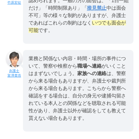
認められます。一般の方の面会は、「1日一組
竹原宏征
だけ」「時間制限あり」「
接見禁止
中は面会
不可」等の様々な制約がありますが、弁護士
であればこれらの制約はなく
いつでも面会が
可能
です。
業務と関係ない内容・時間・場所の事件につ
いて、警察や検察から
職場へ連絡
がいくこと
はまずないでしょう。
家族への連絡
は、警察
富澤貴浩
から来る場合もありますが、弁護士や裁判所
から来る場合もあります。こちらから警察へ
確認をする場合は、自分の身元や逮捕勾留さ
れている本人との関係などを聴取される可能
性があり、弁護士以外が確認をしても教えて
貰えない場合もあります。