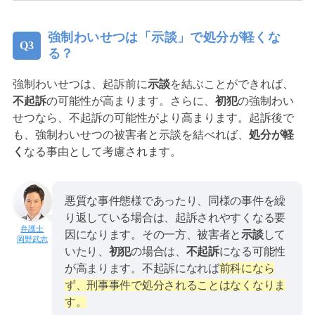
強制わいせつは「示談」で処分が軽くな
る？
強制わいせつは、起訴前に
示談
を結ぶことができれば、
不起訴
の可能性が高まります。さらに、
初犯
の強制わい
せつなら、不起訴の可能性がより高まります。起訴後で
も、強制わいせつの被害者と示談を結べれば、
処分が軽
く
なる事由として考慮されます。
悪質な事件態様であったり、同様の事件を繰
り返している場合は、起訴されやすくなる要
因になります。その一方、被害者と
示談
して
岡野武志
いたり、
初犯
の場合は、
不起訴
になる可能性
が高まります。不起訴になれば
前科になら
ず、刑事事件で処分されることはなくなりま
す。