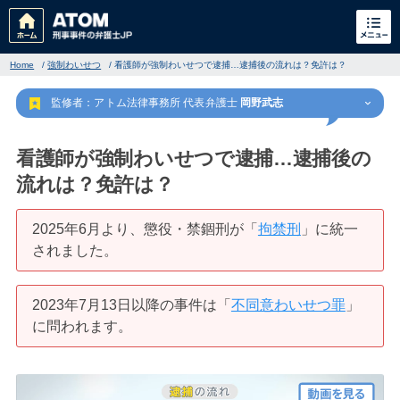
Home
/
強制わいせつ
/
看護師が強制わいせつで逮捕…逮捕後の流れは？免許は？
監修者：アトム法律事務所 代表弁護士
岡野武志
看護師が強制わいせつで逮捕…逮捕後の
流れは？免許は？
刑事事件
でお困りの方
2025年6月より、懲役・禁錮刑が「
拘禁刑
」に統一
されました。
刑事事件の無料相談
2023年7月13日以降の事件は「
不同意わいせつ罪
」
家族が逮捕された方はこちら
に問われます。
刑事事件の記事一覧