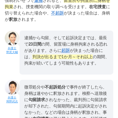
強制わいせつで
逮捕
されると、
留置所や拘置所に身柄を
拘束
され、捜査機関の取り調べを受けます。
在宅捜査
に
切り替えられた場合や、
不起訴
が決まった場合は、身柄
が
釈放
されます。
逮捕から勾留、そして起訴決定までは、最長
で
23日間
の間、留置場に身柄拘束される恐れ
があります。さらに
起訴
が決まった場合に
野尻大輔
は、
判決が出るまで1か月～それ以上
の期間、
拘束が続いてしまう可能性もあります。
微罪処分や
不起訴処分
で事件が終了したら、
身柄は速やかに釈放されます。検察へ送致後
に
勾留請求
されなかった、裁判所に勾留請求
岡野武志
が却下された、勾留期間内に起訴決定がされ
なかった、などの場合は身柄が釈放され、事