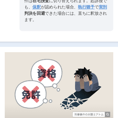
件は
在宅捜査
に切り替えられます。起訴後で
も、
保釈
が認められた場合、
執行猶予
で
実刑
判決を回避
できた場合には、直ちに釈放され
ます。