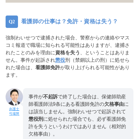
看護師の仕事は？免許・資格は失う？
強制わいせつで逮捕された場合、警察からの連絡やマス
コミ報道で職場に知られる可能性はありますが、逮捕さ
れたことのみを理由に
資格を失う
、ということはありま
せん。事件が起訴され
懲役
刑（禁錮以上の刑）に処せら
れた場合は、
看護師免許
が取り上げられる可能性があり
ます。
事件が
不起訴
で終了した場合は、保健師助産
師看護師法9条にある看護師免許の
欠格事由
に
は該当しません。強制わいせつで起訴されて
弓場慧
懲役刑
に処せられた場合でも、必ず看護師免
許を失うというわけではありません（相対的
欠格事由）。