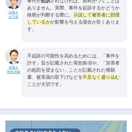
事件が
起訴
されなければ、前科がつくことは
ありません。実際、事件を起訴するかどうか
検察が判断する際に、
示談して被害者に賠償
山下真
しているか
が影響を与える場合が良くありま
す。
不起訴の可能性を高めるためには、「事件を
許す」旨が記載された宥恕条項や、「加害者
の処罰を望まない」ことが記載された嘆願
野尻大輔
書、被害届の取下げなどを
不足なく盛り込む
ことが大切です。