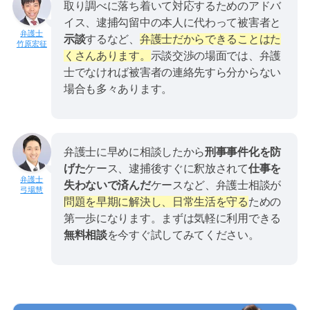
取り調べに落ち着いて対応するためのアドバ
イス、逮捕勾留中の本人に代わって被害者と
示談
するなど、
弁護士だからできることはた
竹原宏征
くさんあります。
示談交渉の場面では、弁護
士でなければ被害者の連絡先すら分からない
場合も多々あります。
弁護士に早めに相談したから
刑事事件化を防
げた
ケース、逮捕後すぐに釈放されて
仕事を
失わないで済んだ
ケースなど、弁護士相談が
弓場慧
問題を早期に解決し、日常生活を守る
ための
第一歩になります。まずは気軽に利用できる
無料相談
を今すぐ試してみてください。