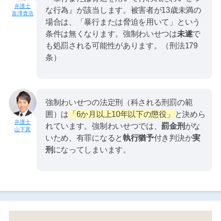
な行為』が該当します。被害者が13歳未満の
富澤貴浩
場合は、「暴行または脅迫を用いて」という
条件は無くなります。強制わいせつは
未遂
で
も処罰される可能性があります。（刑法179
条）
強制わいせつの法定刑（科される刑罰の範
囲）は
「6か月以上10年以下の懲役」
と決めら
れています。強制わいせつでは、
罰金刑
がな
山下真
いため、有罪になると
執行猶予
付き判決か
実
刑
になってしまいます。