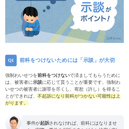
前科をつけないためには「示談」が大切
強制わいせつを
前科をつけない
で済ましてもらうために
は、被害者に
示談
に応じて貰うことが重要です。強制わ
いせつの被害者に謝罪を尽くし、宥恕（許し）を得るこ
とができれば、
不起訴になり前科がつかない可能性は上
がります。
事件が
起訴
されなければ、前科にはなりませ