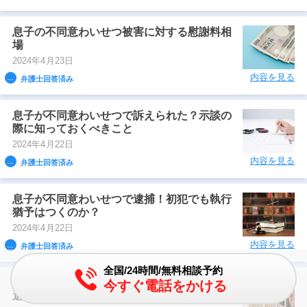
息子の不同意わいせつ被害に対する慰謝料相
場
2024年4月23日
内容を見る
弁護士回答済み
息子が不同意わいせつで訴えられた？示談の
際に知っておくべきこと
2024年4月22日
内容を見る
弁護士回答済み
息子が不同意わいせつで逮捕！初犯でも執行
猶予はつくのか？
2024年4月22日
内容を見る
弁護士回答済み
全国/24時間/無料相談予約
息子の不同意わいせつ疑惑：実刑回避の法的
今すぐ電話をかける
選択肢