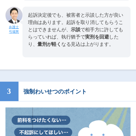
起訴決定後でも、被害者と示談した方が良い
理由はあります。起訴を取り消してもらうこ
とはできませんが、
示談
で相手方に許しても
弓場慧
らっていれば、執行猶予で
実刑を回避
した
り、
量刑が軽く
なる見込は上がります。
強制わいせつのポイント