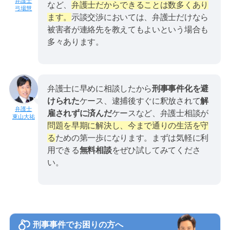
など、
弁護士だからできることは数多くあり
弓場慧
ます。
示談交渉においては、弁護士だけなら
被害者が連絡先を教えてもよいという場合も
多々あります。
弁護士に早めに相談したから
刑事事件化を避
けられた
ケース、逮捕後すぐに釈放されて
解
雇されずに済んだ
ケースなど、弁護士相談が
東山大祐
問題を早期に解決し、今まで通りの生活を守
る
ための第一歩になります。まずは気軽に利
用できる
無料相談
をぜひ試してみてくださ
い。
刑事事件でお困りの方へ