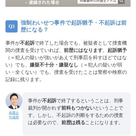
強制わいせつ事件で起訴猶予・不起訴は前
歴になる？
事件が
不起訴
で終了した場合でも、被疑者として捜査機
関の捜査を受けていれば、
前歴にはなります
。
起訴猶予
（＝犯人の疑いが強いがあえて刑事罰を科すほどではな
い）でも、
嫌疑不十分・嫌疑なし
（＝犯人の疑いが弱
い・全くない）でも、捜査を受けたことは警察や検察の
記録に残ります。
事件が
不起訴
で終了するということは、刑事
裁判が開かれず
前科もつかない
ということで
す。しかし、不起訴の判断をするための捜査
弓場慧
は必要なので、
前歴は残る
ことになります。