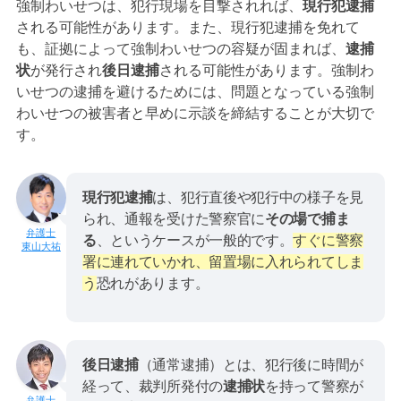
強制わいせつは、犯行現場を目撃されれば、
現行犯逮捕
される可能性があります。また、現行犯逮捕を免れて
も、証拠によって強制わいせつの容疑が固まれば、
逮捕
状
が発行され
後日逮捕
される可能性があります。強制わ
いせつの逮捕を避けるためには、問題となっている強制
わいせつの被害者と早めに示談を締結することが大切で
す。
現行犯逮捕
は、犯行直後や犯行中の様子を見
られ、通報を受けた警察官に
その場で捕ま
る
、というケースが一般的です。
すぐに警察
東山大祐
署に連れていかれ、留置場に入れられてしま
う
恐れがあります。
後日逮捕
（通常逮捕）とは、犯行後に時間が
経って、裁判所発付の
逮捕状
を持って警察が