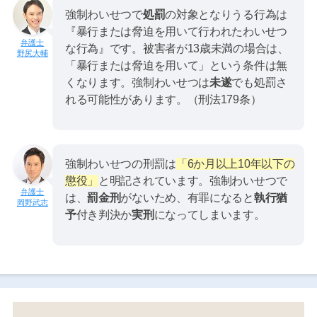
強制わいせつで
処罰
の対象となりうる行為は
『暴行または脅迫を用いて行われたわいせつ
な行為』です。被害者が13歳未満の場合は、
野尻大輔
「暴行または脅迫を用いて」という条件は無
くなります。強制わいせつは
未遂
でも処罰さ
れる可能性があります。（刑法179条）
強制わいせつの刑罰は
「6か月以上10年以下の
懲役」
と明記されています。強制わいせつで
は、
罰金刑
がないため、有罪になると
執行猶
岡野武志
予
付き判決か
実刑
になってしまいます。