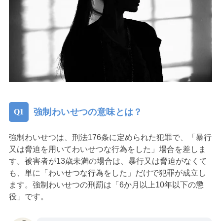
強制わいせつの意味とは？
強制わいせつは、刑法176条に定められた犯罪で、「暴行
又は脅迫を用いてわいせつな行為をした」場合を差しま
す。被害者が13歳未満の場合は、暴行又は脅迫がなくて
も、単に「わいせつな行為をした」だけで犯罪が成立し
ます。強制わいせつの刑罰は「6か月以上10年以下の懲
役」です。