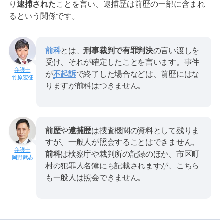
り
逮捕された
ことを言い、逮捕歴は前歴の一部に含まれ
るという関係です。
前科
とは、
刑事裁判で有罪判決
の言い渡しを
受け、それが確定したことを言います。事件
が
不起訴
で終了した場合などは、前歴にはな
竹原宏征
りますが前科はつきません。
前歴
や
逮捕歴
は捜査機関の資料として残りま
すが、一般人が照会することはできません。
前科
は検察庁や裁判所の記録のほか、市区町
岡野武志
村の犯罪人名簿にも記載されますが、こちら
も一般人は照会できません。