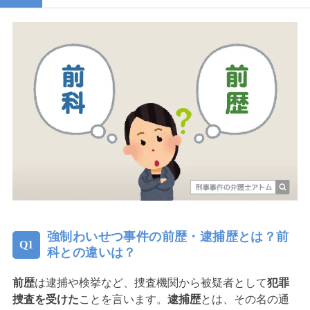
強制わいせつ事件の前歴・逮捕歴とは？前
科との違いは？
前歴
は逮捕や検挙など、捜査機関から被疑者として
犯罪
捜査を受けた
ことを言います。
逮捕歴
とは、その名の通