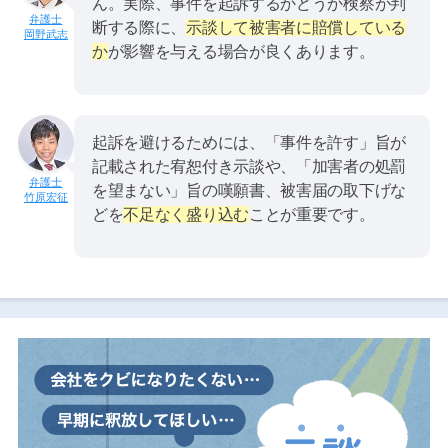
ん。実際、事件を起訴するかどうか検察が判
断する際に、
示談して被害者に賠償している
岡野武志
か
が影響を与える場合が良くあります。
起訴を避けるためには、「事件を許す」旨が
記載された宥恕付き示談や、「加害者の処罰
を望まない」旨の嘆願書、被害届の取下げな
竹原宏征
どを
不足なく盛り込む
ことが重要です。