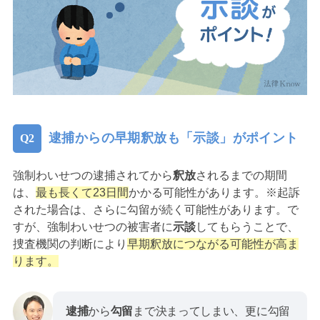
逮捕からの早期釈放も「示談」がポイント
強制わいせつの逮捕されてから
釈放
されるまでの期間
は、
最も長くて23日間
かかる可能性があります。※起訴
された場合は、さらに勾留が続く可能性があります。で
すが、強制わいせつの被害者に
示談
してもらうことで、
捜査機関の判断により
早期釈放につながる可能性が高ま
ります。
逮捕
から
勾留
まで決まってしまい、更に勾留