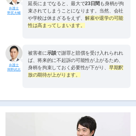
延長にまでなると、最大で
23日間
も身柄が拘
束されてしまうことになります。当然、会社
野尻大輔
や学校は休まざるをえず、
解雇や退学の可能
性は高まってしまいます。
被害者に
示談
で謝罪と賠償を受け入れられれ
ば、将来的に不起訴の可能性が上がるため、
身柄を拘束しておく必要性が下がり、
早期釈
岡野武志
放の期待が上がります。