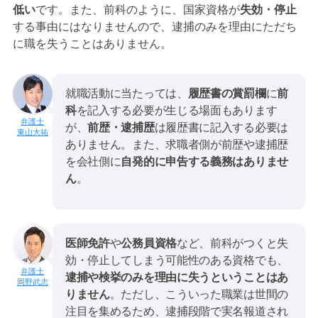
低い
です。また、前科のように、国家資格が
失効・停止
する事由にはなりませんので、逮捕のみを理由にただち
に職を失うことはありません。
就職活動に当たっては、
履歴書の賞罰欄
に
前
科
を記入する必要が生じる場面もあります
が、
前歴・逮捕歴
は履歴書に記入する必要は
東山大祐
ありません。また、求職者側が前歴や逮捕歴
を会社側に
自発的に申告する義務はありませ
ん
。
医師免許
や
公務員資格
など、前科がつくと失
効・停止してしまう可能性のある資格でも、
逮捕や検挙のみを理由に失うということはあ
岡野武志
りません
。ただし、こういった職業は世間の
注目を集めるため、逮捕段階で実名報道され