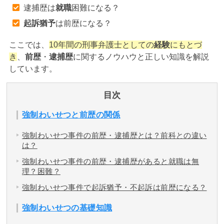
逮捕歴は
就職
困難になる？
起訴猶予
は前歴になる？
アトムについて
知りたい方
ここでは、
10年間の刑事弁護士としての
経験
にもとづ
弁護士紹介
き
、
前歴
・
逮捕歴
に関するノウハウと正しい知識を解説
しています。
弁護士費用
目次
アクセス
強制わいせつと前歴の関係
強制わいせつ事件の前歴・逮捕歴とは？前科との違い
解決実績
は？
強制わいせつ事件の前歴・逮捕歴があると就職は無
理？困難？
ご依頼者からのお手紙
強制わいせつ事件で起訴猶予・不起訴は前歴になる？
強制わいせつの基礎知識
無料相談の口コミ評判