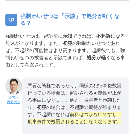
強制わいせつは「示談」で処分が軽くな
る？
強制わいせつは、起訴前に
示談
できれば、
不起訴
になる
見込が上がります。また、
初犯
の強制わいせつであれ
ば、不起訴の可能性はより高まります。起訴後でも、強
制わいせつの被害者と示談できれば、
処分が軽く
なる事
由として考慮されます。
悪質な態様であったり、同様の犯行を複数回
行っている場合は、起訴される可能性が上が
る事由になります。他方、被害者と
示談
した
岡野武志
り、
初犯
の場合は、
不起訴
の期待が強まりま
す。不起訴になれば
前科はつかないですし、
刑事事件で処罰されることはなくなります。