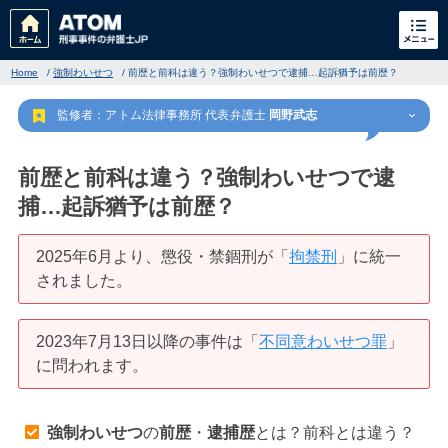
Home
/
強制わいせつ
/
前歴と前科は違う？強制わいせつで逮捕…起訴猶予は前歴？
監修者：アトム法律事務所 代表弁護士
岡野武志
前歴と前科は違う？強制わいせつで逮
捕…起訴猶予は前歴？
刑事事件
でお困りの方
2025年6月より、懲役・禁錮刑が「
拘禁刑
」に統一
されました。
刑事事件の無料相談
2023年7月13日以降の事件は「
不同意わいせつ罪
」
家族が逮捕された方はこちら
に問われます。
刑事事件の記事一覧
強制わいせつ
の
前歴
・
逮捕歴
とは？前科とは違う？