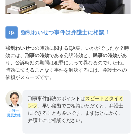
強制わいせつ事件は弁護士に相談！
強制わいせつ
の時効に関するQA集、いかがでしたか？時
効には、
刑事の時効
である公訴時効と、
民事の時効
があ
り、公訴時効の期間は犯罪によって異なるのでしたね。
時効に怯えることなく事件を解決するには、弁護士への
依頼がスムーズです。
刑事事件解決のポイントは
スピードとタイミ
ング
。早い段階でご相談いただくと、弁護士
にできることも多いです。まずはとにかく、
野尻大輔
弁護士にご相談ください。