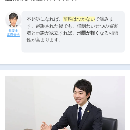
不起訴になれば、
前科はつかない
で済みま
す。起訴された後でも、強制わいせつの被害
者と示談が成立すれば、
刑罰が軽く
なる可能
富澤貴浩
性が高まります。