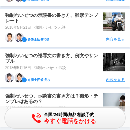
強制わいせつの示談書の書き方、雛形テンプ
レート
2018年5月21日
強制わいせつ 示談
内容を見る
弁護士回答済み
強制わいせつの謝罪文の書き方、例文やサン
プル
2018年5月16日
強制わいせつ 示談
内容を見る
弁護士回答済み
強制わいせつ、示談書の書き方は？雛形・テ
ンプレはあるの？
2018年4月29日
強制わいせつ 示談
全国/24時間/無料相談予約
今すぐ電話をかける
内容を見る
弁護士回答済み