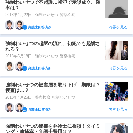
強制わいせつで不起訴…初犯で示談成立、確
率は？
2018年4月22日
強制わいせつ 警察検察
内容を見る
弁護士回答済み
強制わいせつの起訴の流れ、初犯でも起訴さ
れる？
2018年5月18日
強制わいせつ 警察検察
内容を見る
弁護士回答済み
強制わいせつの被害届を取り下げ…期限は？
捜査は…？
2018年4月26日
警察検察 強制わいせつ
内容を見る
弁護士回答済み
強制わいせつの逮捕を弁護士に相談！タイミ
ング・逮捕率・弁護士費用は？