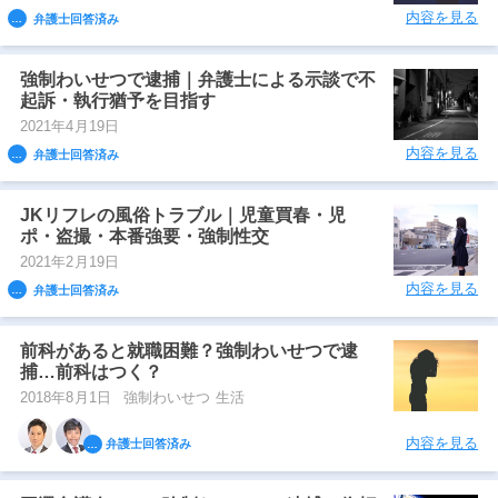
内容を見る
弁護士回答済み
強制わいせつで逮捕｜弁護士による示談で不
起訴・執行猶予を目指す
2021年4月19日
内容を見る
弁護士回答済み
JKリフレの風俗トラブル｜児童買春・児
ポ・盗撮・本番強要・強制性交
2021年2月19日
内容を見る
弁護士回答済み
前科があると就職困難？強制わいせつで逮
捕…前科はつく？
2018年8月1日
強制わいせつ 生活
内容を見る
弁護士回答済み