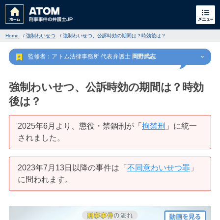
Home
/
強制わいせつ
/
強制わいせつ、公訴時効の期間は？時効後は？
監修者：アトム法律事務所 代表弁護士
岡野武志
強制わいせつ、公訴時効の期間は？時効
後は？
刑事事件
でお困りの方
2025年6月より、懲役・禁錮刑が「
拘禁刑
」に統一
されました。
刑事事件の無料相談
2023年7月13日以降の事件は「
不同意わいせつ罪
」
家族が逮捕された方はこちら
に問われます。
刑事事件の記事一覧