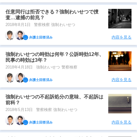
任意同行は拒否できる？強制わいせつで捜
査…逮捕の前兆？
2018年8月1日
警察検察 強制わいせつ
内容を見る
弁護士回答済み
強制わいせつの時効は何年？公訴時効12年、
民事の時効は3年？
2018年4月18日
強制わいせつ 警察検察
内容を見る
弁護士回答済み
強制わいせつの不起訴処分の意味、不起訴は
前科？
2018年5月13日
警察検察 強制わいせつ
内容を見る
弁護士回答済み