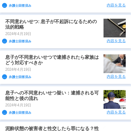
内容を見る
弁護士回答済み
不同意わいせつ: 息子が不起訴になるための
法的戦略
2024年4月19日
内容を見る
弁護士回答済み
息子が不同意わいせつで逮捕されたら家族は
どう対応すべきか
2024年4月19日
内容を見る
弁護士回答済み
息子への不同意わいせつ疑い：逮捕される可
能性と後の流れ
2024年4月19日
内容を見る
弁護士回答済み
泥酔状態の被害者と性交したら罪になる？性