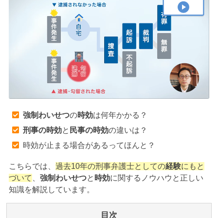
アトムについて
知りたい方
弁護士紹介
弁護士費用
アクセス
強制わいせつ
の
時効
は何年かかる？
刑事の時効
と
民事の時効
の違いは？
解決実績
時効が止まる場合があるってほんと？
こちらでは、
過去10年の刑事弁護士としての
経験
にもと
ご依頼者からのお手紙
づいて
、
強制わいせつ
と
時効
に関するノウハウと正しい
知識を解説しています。
無料相談の口コミ評判
目次