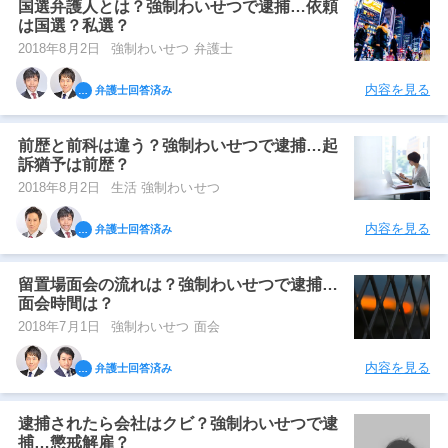
国選弁護人とは？強制わいせつで逮捕…依頼
は国選？私選？
2018年8月2日
強制わいせつ 弁護士
内容を見る
弁護士回答済み
前歴と前科は違う？強制わいせつで逮捕…起
訴猶予は前歴？
2018年8月2日
生活 強制わいせつ
内容を見る
弁護士回答済み
留置場面会の流れは？強制わいせつで逮捕…
面会時間は？
2018年7月1日
強制わいせつ 面会
内容を見る
弁護士回答済み
逮捕されたら会社はクビ？強制わいせつで逮
捕…懲戒解雇？