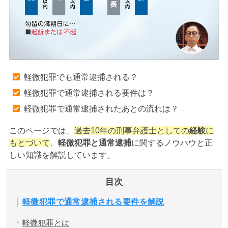
アトムについて
知りたい方
弁護士紹介
軽微犯罪でも通常逮捕される？
弁護士費用
軽微犯罪で通常逮捕される要件は？
軽微犯罪で通常逮捕されたあとの流れは？
アクセス
このページでは、
過去10年の刑事弁護士としての
経験
に
もとづいて
、
軽微犯罪と通常逮捕
に関するノウハウと正
解決実績
しい知識を解説しています。
ご依頼者からのお手紙
目次
軽微犯罪で通常逮捕される要件を解説
無料相談の口コミ評判
軽微犯罪とは