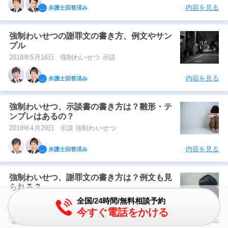
内容を見る
弁護士回答済み
強制わいせつの謝罪文の書き方、例文やサン
プル
2018年5月16日
強制わいせつ 示談
内容を見る
弁護士回答済み
強制わいせつ、示談書の書き方は？雛形・テ
ンプレはあるの？
2018年4月29日
示談 強制わいせつ
内容を見る
弁護士回答済み
強制わいせつ、謝罪文の書き方は？例文も見
られる？
2018年4月20日
強制わいせつ 示談
全国/24時間/無料相談予約
今すぐ電話をかける
内容を見る
弁護士回答済み