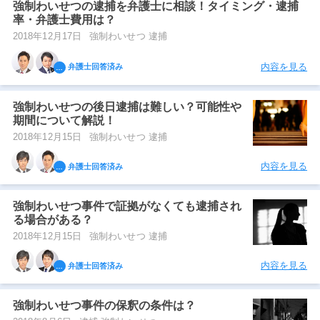
強制わいせつの逮捕を弁護士に相談！タイミング・逮捕
率・弁護士費用は？
2018年12月17日
強制わいせつ 逮捕
内容を見る
弁護士回答済み
強制わいせつの後日逮捕は難しい？可能性や
期間について解説！
2018年12月15日
強制わいせつ 逮捕
内容を見る
弁護士回答済み
強制わいせつ事件で証拠がなくても逮捕され
る場合がある？
2018年12月15日
強制わいせつ 逮捕
内容を見る
弁護士回答済み
強制わいせつ事件の保釈の条件は？