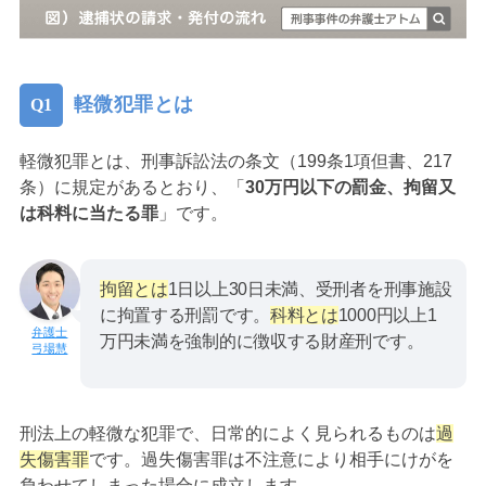
軽微犯罪とは
軽微犯罪とは、刑事訴訟法の条文（199条1項但書、217
条）に規定があるとおり、「
30万円以下の罰金、拘留又
は科料に当たる罪
」です。
拘留とは
1日以上30日未満、受刑者を刑事施設
に拘置する刑罰です。
科料とは
1000円以上1
万円未満を強制的に徴収する財産刑です。
弓場慧
刑法上の軽微な犯罪で、日常的によく見られるものは
過
失傷害罪
です。過失傷害罪は不注意により相手にけがを
負わせてしまった場合に成立します。