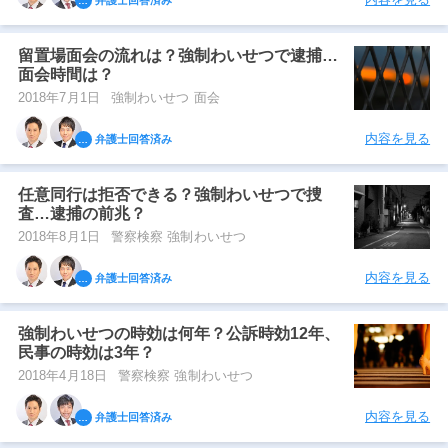
留置場面会の流れは？強制わいせつで逮捕…
面会時間は？
2018年7月1日
強制わいせつ 面会
内容を見る
弁護士回答済み
任意同行は拒否できる？強制わいせつで捜
査…逮捕の前兆？
2018年8月1日
警察検察 強制わいせつ
内容を見る
弁護士回答済み
強制わいせつの時効は何年？公訴時効12年、
民事の時効は3年？
2018年4月18日
警察検察 強制わいせつ
内容を見る
弁護士回答済み