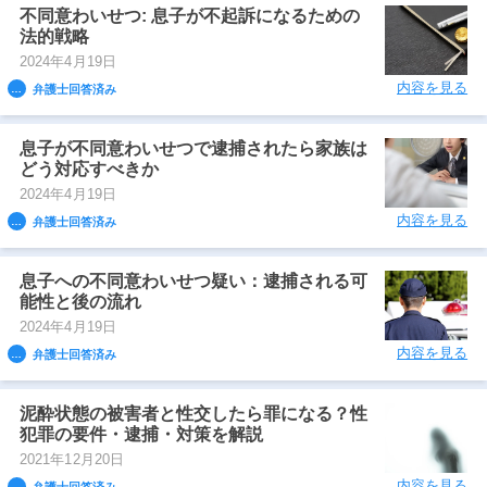
不同意わいせつ: 息子が不起訴になるための
法的戦略
2024年4月19日
内容を見る
弁護士回答済み
息子が不同意わいせつで逮捕されたら家族は
どう対応すべきか
2024年4月19日
内容を見る
弁護士回答済み
息子への不同意わいせつ疑い：逮捕される可
能性と後の流れ
2024年4月19日
内容を見る
弁護士回答済み
泥酔状態の被害者と性交したら罪になる？性
犯罪の要件・逮捕・対策を解説
2021年12月20日
内容を見る
弁護士回答済み