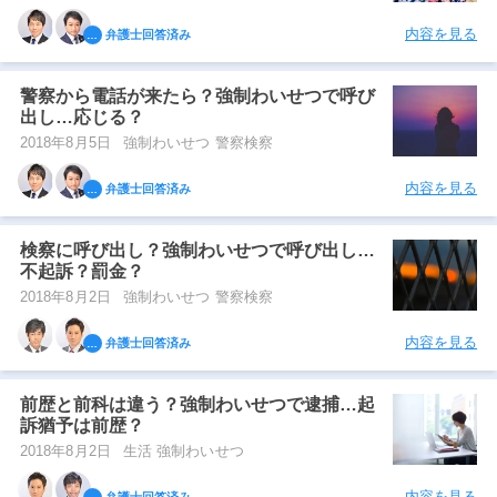
内容を見る
弁護士回答済み
警察から電話が来たら？強制わいせつで呼び
出し…応じる？
2018年8月5日
強制わいせつ 警察検察
内容を見る
弁護士回答済み
検察に呼び出し？強制わいせつで呼び出し…
不起訴？罰金？
2018年8月2日
強制わいせつ 警察検察
内容を見る
弁護士回答済み
前歴と前科は違う？強制わいせつで逮捕…起
訴猶予は前歴？
2018年8月2日
生活 強制わいせつ
内容を見る
弁護士回答済み