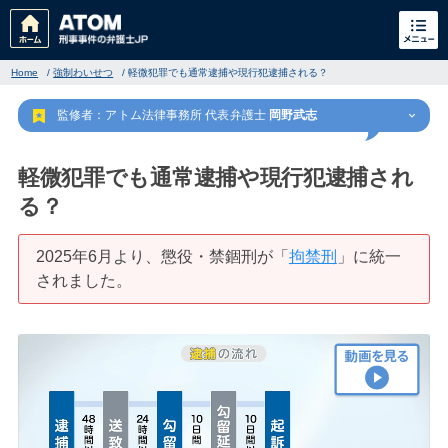
Home
/
強制わいせつ
/
軽微犯罪でも通常逮捕や現行犯逮捕される？
監修者：アトム法律事務所 代表弁護士
岡野武志
軽微犯罪でも通常逮捕や現行犯逮捕され
る？
刑事事件
でお困りの方
2025年6月より、懲役・禁錮刑が「
拘禁刑
」に統一
されました。
刑事事件の無料相談
家族が逮捕された方はこちら
刑事事件の記事一覧