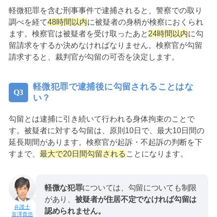
軽微犯罪を含む刑事事件で逮捕されると、警察での取り
調べを経て
48時間以内
に被疑者の身柄が検察におくられ
ます。検察官は被疑者を受け取ったあと
24時間以内
に勾
留請求をするか決めなければなりません。検察官が勾留
請求すると、裁判官が勾留の可否を決定します。
軽微犯罪で逮捕後に勾留されることはな
い？
勾留とは逮捕に引き続いて行われる身体拘束のことで
す。被疑者に対する勾留は、原則10日で、最大10日間の
延長期間があります。検察官が起訴・不起訴の判断を下
すまで、
最大で20日間勾留される
ことになります。
軽微な犯罪
については、勾留についても制限
があり、
被疑者が住居不定でなければ勾留は
認められません。
富澤貴浩