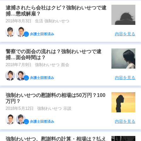
逮捕されたら会社はクビ？強制わいせつで逮
捕…懲戒解雇？
2018年8月3日
生活 強制わいせつ
内容を見る
弁護士回答済み
警察での面会の流れは？強制わいせつで逮
捕…面会時間は？
2018年7月9日
強制わいせつ 面会
内容を見る
弁護士回答済み
強制わいせつの慰謝料の相場は50万円？100
万円？
2018年5月12日
強制わいせつ 示談
内容を見る
弁護士回答済み
強制わいせつ、慰謝料の計算・相場は？払え