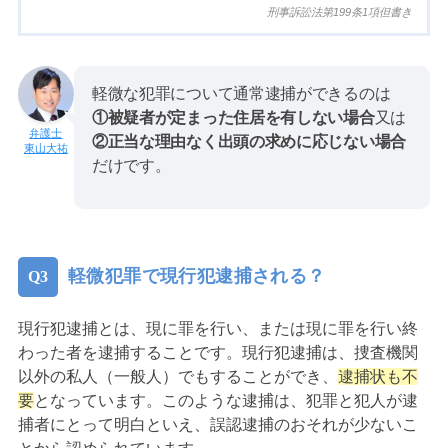
刑事訴訟法第199条1項但書き
軽微な犯罪について通常逮捕ができるのは
①被疑者が定まった住居を有しない場合
又は
②正当な理由なく出頭の求めに応じない場合
東山大祐
だけです。
軽微犯罪で現行犯逮捕される？
現行犯逮捕とは、現に罪を行い、または現に罪を行い終
わった者を逮捕することです。現行犯逮捕は、捜査機関
以外の私人（一般人）でもすることができ、
逮捕状も不
要
となっています。このような逮捕は、犯罪と犯人が逮
捕者にとって明白といえ、誤認逮捕のおそれが少ないこ