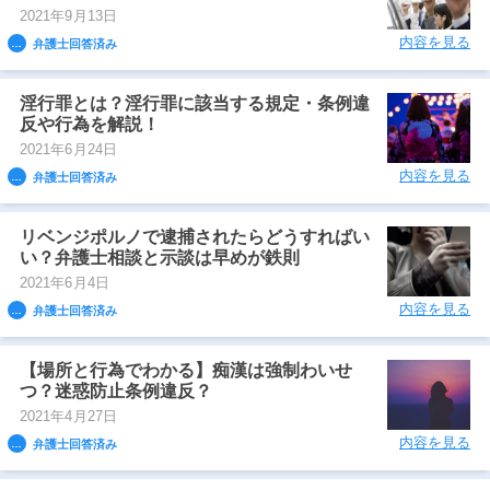
2021年9月13日
内容を見る
弁護士回答済み
淫行罪とは？淫行罪に該当する規定・条例違
反や行為を解説！
2021年6月24日
内容を見る
弁護士回答済み
リベンジポルノで逮捕されたらどうすればい
い？弁護士相談と示談は早めが鉄則
2021年6月4日
内容を見る
弁護士回答済み
【場所と行為でわかる】痴漢は強制わいせ
つ？迷惑防止条例違反？
2021年4月27日
内容を見る
弁護士回答済み