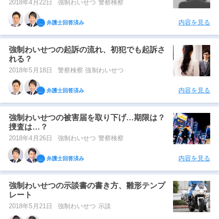
2018年4月22日
強制わいせつ 警察検察
内容を見る
弁護士回答済み
強制わいせつの起訴の流れ、初犯でも起訴さ
れる？
2018年5月18日
警察検察 強制わいせつ
内容を見る
弁護士回答済み
強制わいせつの被害届を取り下げ…期限は？
捜査は…？
2018年4月26日
強制わいせつ 警察検察
内容を見る
弁護士回答済み
強制わいせつの示談書の書き方、雛形テンプ
レート
2018年5月21日
強制わいせつ 示談