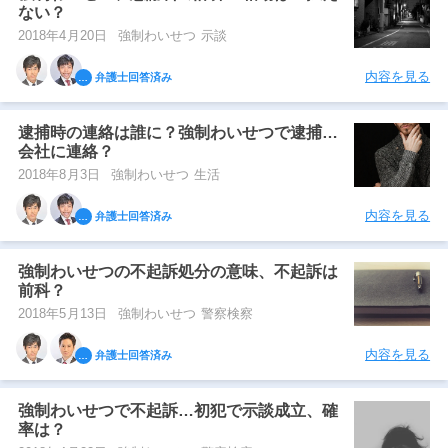
ない？
2018年4月20日
強制わいせつ 示談
内容を見る
弁護士回答済み
逮捕時の連絡は誰に？強制わいせつで逮捕…
会社に連絡？
2018年8月3日
強制わいせつ 生活
内容を見る
弁護士回答済み
強制わいせつの不起訴処分の意味、不起訴は
前科？
2018年5月13日
強制わいせつ 警察検察
内容を見る
弁護士回答済み
強制わいせつで不起訴…初犯で示談成立、確
率は？