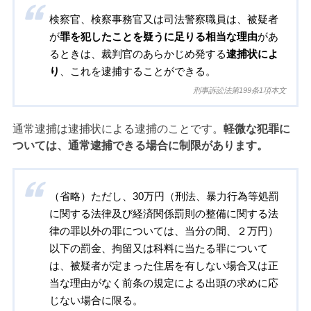
検察官、検察事務官又は司法警察職員は、被疑者
が
罪を犯したことを疑うに足りる相当な理由
があ
るときは、裁判官のあらかじめ発する
逮捕状によ
り
、これを逮捕することができる。
刑事訴訟法第199条1項本文
通常逮捕は逮捕状による逮捕のことです。
軽微な犯罪に
ついては、通常逮捕できる場合に制限があります。
（省略）ただし、30万円（刑法、暴力行為等処罰
に関する法律及び経済関係罰則の整備に関する法
律の罪以外の罪については、当分の間、２万円）
以下の罰金、拘留又は科料に当たる罪について
は、被疑者が定まった住居を有しない場合又は正
当な理由がなく前条の規定による出頭の求めに応
じない場合に限る。