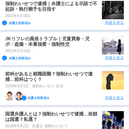
強制わいせつで逮捕｜弁護士による示談で不
起訴・執行猶予を目指す
2021年4月19日
内容を見る
弁護士回答済み
JKリフレの風俗トラブル｜児童買春・児
ポ・盗撮・本番強要・強制性交
2021年2月19日
内容を見る
弁護士回答済み
前科があると就職困難？強制わいせつで逮
捕…前科はつく？
2018年8月1日
強制わいせつ 生活
内容を見る
弁護士回答済み
国選弁護人とは？強制わいせつで逮捕…依頼
は国選？私選？
2018年8月2日
弁護士 強制わいせつ