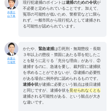
現行犯逮捕のポイントは
逮捕のための令状
が
不必要と定められていることです。加えて、
冤罪の可能性が低いため、警察官などに限ら
山下真
れず、一般市民から現行犯人として逮捕され
る可能性が認められています。
かたや、
緊急逮捕
は①死刑・無期懲役・長期
３年以上の懲役・禁固にあたる罪を犯したこ
とを疑うに足りる「充分な理由」があり、②
弓場慧
逮捕するのに、急速を要し、裁判官に逮捕状
を求めることができないが、③逮捕の必要性
がある場合に例外的に認められるものです。
逮捕令状
が逮捕に必要という観点は後日逮捕
と同じですが、逮捕令状を
見せられなくとも
逮捕される可能性がある、という観点が大き
な違いです。