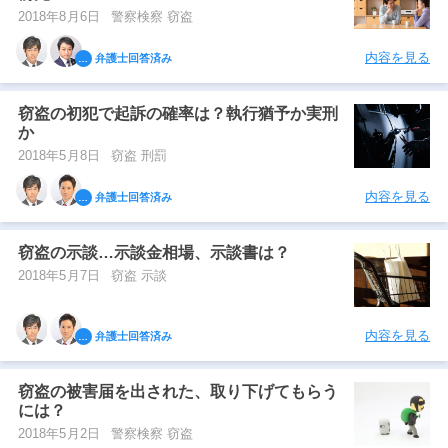
2018年8月6日
警察検察 窃盗
内容を見る
弁護士回答済み
窃盗の初犯で起訴の確率は？執行猶予か実刑
か
2018年5月8日
窃盗 刑罰
内容を見る
弁護士回答済み
窃盗の示談…示談金相場、示談書は？
2018年5月7日
窃盗 示談
内容を見る
弁護士回答済み
窃盗の被害届を出された、取り下げてもらう
には？
2018年5月2日
警察検察 窃盗