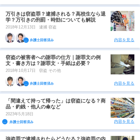
万引きは窃盗罪？逮捕される？高校生なら退
学？万引きの刑罰・時効についても解説
2018年12月13日
逮捕 窃盗
内容を見る
弁護士回答済み
窃盗の被害者への謝罪の仕方｜謝罪文の例
文・書き方は？謝罪文・手紙は必要？
2018年10月17日
窃盗 その他
内容を見る
弁護士回答済み
「間違えて持って帰った」は窃盗になる？商
品・釣銭・他人の傘など
2023年5月18日
内容を見る
弁護士回答済み
強盗罪で逮捕されたらどうなる？強盗罪の内