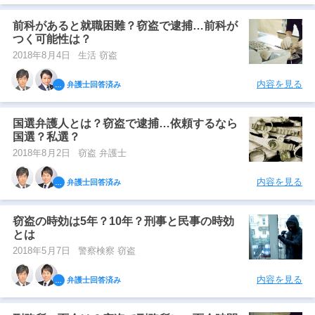
前科があると就職困難？窃盗で逮捕…前科が
つく可能性は？
2018年8月4日
生活 窃盗
内容を見る
弁護士回答済み
国選弁護人とは？窃盗で逮捕…依頼するなら
国選？私選？
2018年8月2日
窃盗 弁護士
内容を見る
弁護士回答済み
窃盗の時効は5年？10年？刑事と民事の時効
とは
2018年5月7日
警察検察 窃盗
内容を見る
弁護士回答済み