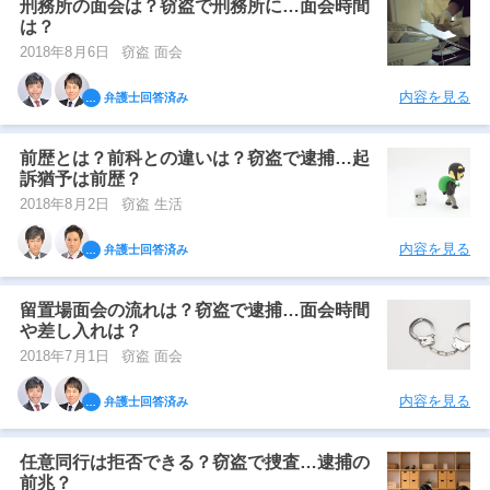
刑務所の面会は？窃盗で刑務所に…面会時間
は？
2018年8月6日
窃盗 面会
内容を見る
弁護士回答済み
前歴とは？前科との違いは？窃盗で逮捕…起
訴猶予は前歴？
2018年8月2日
窃盗 生活
内容を見る
弁護士回答済み
留置場面会の流れは？窃盗で逮捕…面会時間
や差し入れは？
2018年7月1日
窃盗 面会
内容を見る
弁護士回答済み
任意同行は拒否できる？窃盗で捜査…逮捕の
前兆？