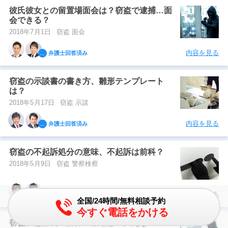
彼氏彼女との留置場面会は？窃盗で逮捕…面
会できる？
2018年7月1日
窃盗 面会
内容を見る
弁護士回答済み
窃盗の示談書の書き方、雛形テンプレート
は？
2018年5月17日
窃盗 示談
内容を見る
弁護士回答済み
窃盗の不起訴処分の意味、不起訴は前科？
2018年5月9日
窃盗 警察検察
内容を見る
弁護士回答済み
全国/24時間/無料相談予約
今すぐ電話をかける
窃盗、慰謝料の計算・相場は？払えない？