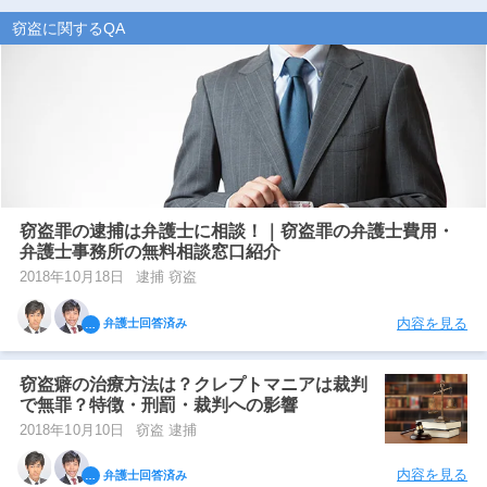
窃盗に関するQA
窃盗罪の逮捕は弁護士に相談！｜窃盗罪の弁護士費用・
弁護士事務所の無料相談窓口紹介
2018年10月18日
逮捕 窃盗
内容を見る
弁護士回答済み
窃盗癖の治療方法は？クレプトマニアは裁判
で無罪？特徴・刑罰・裁判への影響
2018年10月10日
窃盗 逮捕
内容を見る
弁護士回答済み