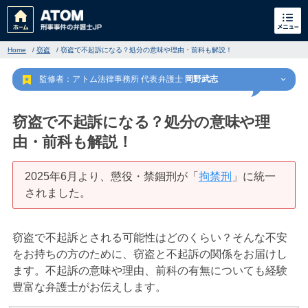
Home
/
窃盗
/
窃盗で不起訴になる？処分の意味や理由・前科も解説！
監修者：アトム法律事務所 代表弁護士
岡野武志
窃盗で不起訴になる？処分の意味や理
由・前科も解説！
刑事事件
でお困りの方
2025年6月より、懲役・禁錮刑が「
拘禁刑
」に統一
されました。
刑事事件の無料相談
窃盗で不起訴とされる可能性はどのくらい？そんな不安
家族が逮捕された方はこちら
をお持ちの方のために、窃盗と不起訴の関係をお届けし
ます。不起訴の意味や理由、前科の有無についても経験
豊富な弁護士がお伝えします。
刑事事件の記事一覧