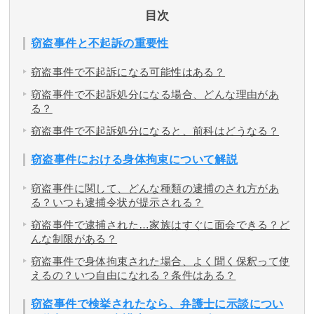
目次
アトムについて
知りたい方
窃盗事件と不起訴の重要性
弁護士紹介
窃盗事件で不起訴になる可能性はある？
窃盗事件で不起訴処分になる場合、どんな理由があ
る？
弁護士費用
窃盗事件で不起訴処分になると、前科はどうなる？
アクセス
窃盗事件における身体拘束について解説
窃盗事件に関して、どんな種類の逮捕のされ方があ
る？いつも逮捕令状が提示される？
解決実績
窃盗事件で逮捕された…家族はすぐに面会できる？ど
んな制限がある？
ご依頼者からのお手紙
窃盗事件で身体拘束された場合、よく聞く保釈って使
えるの？いつ自由になれる？条件はある？
無料相談の口コミ評判
窃盗事件で検挙されたなら、弁護士に示談につい