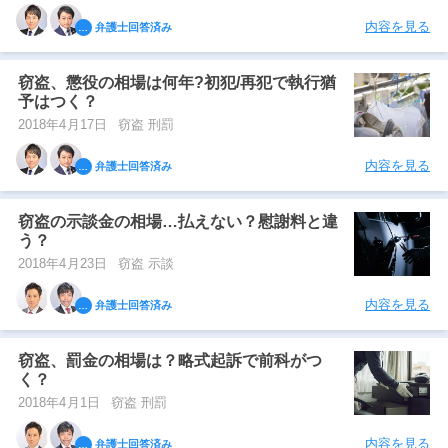
内容を見る
弁護士回答済み
窃盗、懲役の相場は何年?初犯/再犯で執行猶
予はつく？
2018年4月17日
窃盗 刑罰
内容を見る
弁護士回答済み
窃盗の示談金の相場…払えない？慰謝料と違
う？
2018年4月23日
窃盗 示談
内容を見る
弁護士回答済み
窃盗、罰金の相場は？略式起訴で前科がつ
く？
2018年4月1日
窃盗 刑罰
内容を見る
弁護士回答済み