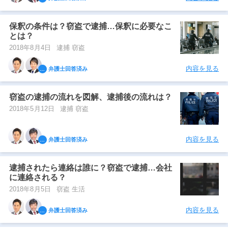
保釈の条件は？窃盗で逮捕…保釈に必要なこ
とは？
2018年8月4日
逮捕 窃盗
内容を見る
弁護士回答済み
窃盗の逮捕の流れを図解、逮捕後の流れは？
2018年5月12日
逮捕 窃盗
内容を見る
弁護士回答済み
逮捕されたら連絡は誰に？窃盗で逮捕…会社
に連絡される？
2018年8月5日
窃盗 生活
内容を見る
弁護士回答済み