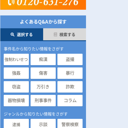
よくあるQ&Aから探す
選択する
検索する
事件名から知りたい情報をさがす
痴漢
盗撮
強制わいせつ
強姦
傷害
暴行
窃盗
万引き
詐欺
器物損壊
刑事事件
コラム
ジャンルから知りたい情報をさがす
示談
警察検察
逮捕