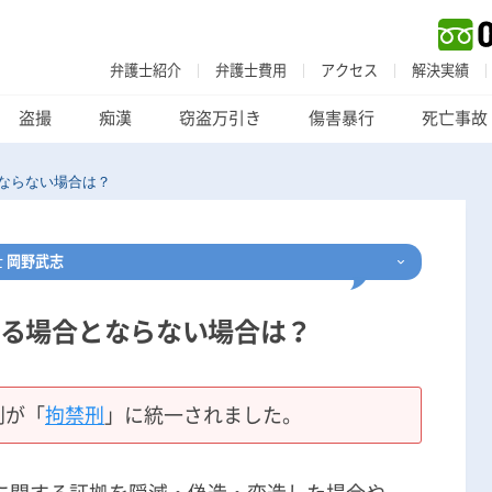
弁護士紹介
弁護士費用
アクセス
解決実績
盗撮
痴漢
窃盗万引き
傷害暴行
死亡事故
ならない場合は？
士
岡野武志
る場合とならない場合は？
刑事事件
でお困りの方
刑事事件の無料相談
刑が「
拘禁刑
」に統一されました。
家族が逮捕された方はこちら