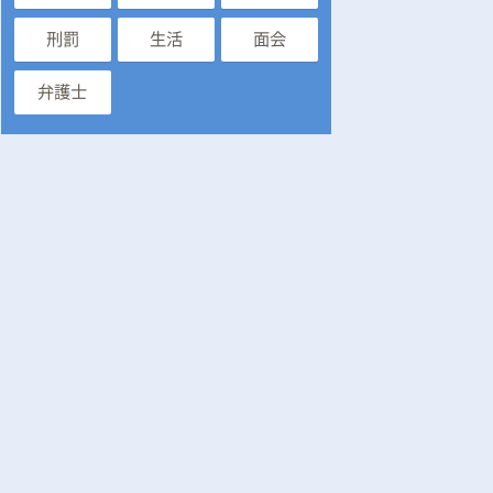
刑罰
生活
面会
弁護士