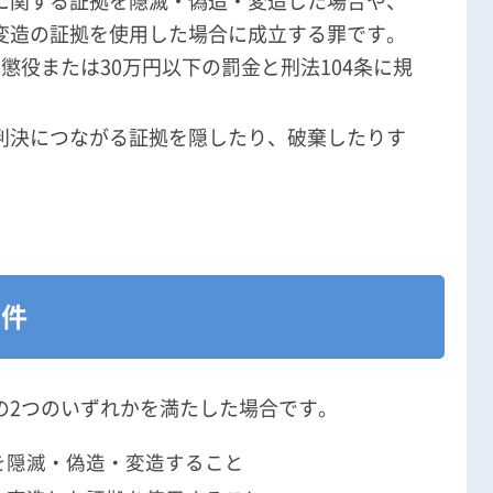
に関する証拠を隠滅・偽造・変造した場合や、
変造の証拠を使用した場合に成立する罪です。
刑事事件の記事一覧
懲役または30万円以下の罰金と刑法104条に規
アトムについて
知りたい方
判決につながる証拠を隠したり、破棄したりす
弁護士紹介
。
弁護士費用
アクセス
要件
解決実績
の2つのいずれかを満たした場合です。
ご依頼者からのお手紙
を隠滅・偽造・変造すること