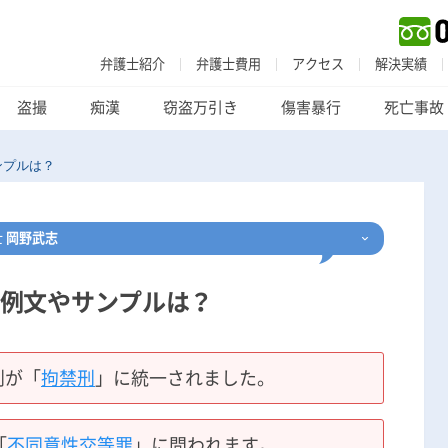
弁護士紹介
弁護士費用
アクセス
解決実績
盗撮
痴漢
窃盗万引き
傷害暴行
死亡事故
ンプルは？
士
岡野武志
例文やサンプルは？
刑事事件
でお困りの方
刑事事件の無料相談
刑が「
拘禁刑
」に統一されました。
家族が逮捕された方はこちら
「
不同意性交等罪
」に問われます。