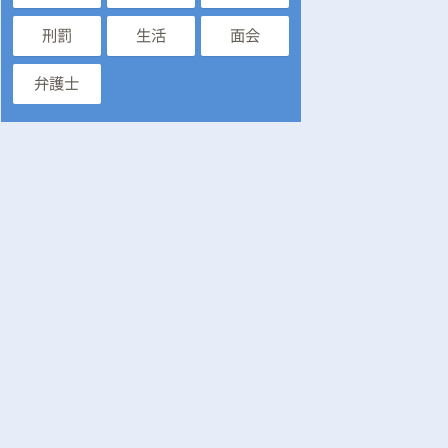
刑罰
生活
面会
弁護士