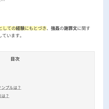
い…
無料相談の口コミ評判
？
としての
経験
にもとづき
、
強姦
の
謝罪文
に関す
しています。
目次
サンプルは？
点は？