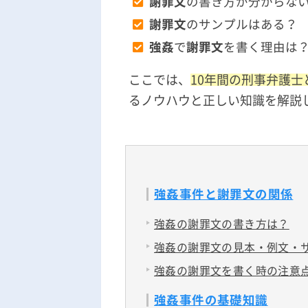
謝罪文
の書き方が分からな
謝罪文
のサンプルはある？
強姦
で
謝罪文
を書く理由は
ここでは、
10年間の刑事弁護士
るノウハウと正しい知識を解説
強姦事件と謝罪文の関係
強姦の謝罪文の書き方は？
強姦の謝罪文の見本・例文・
強姦の謝罪文を書く時の注意
強姦事件の基礎知識