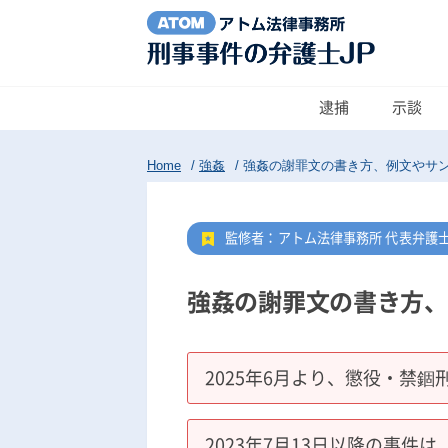
逮捕
示談
Home
/
強姦
/
強姦の謝罪文の書き方、例文やサ
監修者：アトム法律事務所 代表弁護
強姦の謝罪文の書き方、
2025年6月より、懲役・禁錮
2023年7月13日以降の事件は