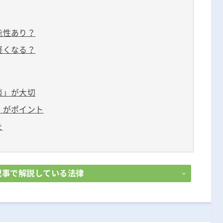
能性あり？
軽くなる？
談」が大切
」がポイント
を
記事で解説している法律