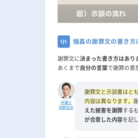
強姦の謝罪文の書き方
謝罪文に
決まった書き方はあり
あくまで
自分の言葉
で謝罪の意
謝罪文と示談書はと
内容は異なります。
岡野武志
えた被害を謝罪
する
が合意した内容
を記