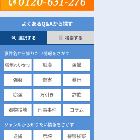
よくあるQ&Aから探す
選択する
検索する
事件名から知りたい情報をさがす
痴漢
盗撮
強制わいせつ
強姦
傷害
暴行
窃盗
万引き
詐欺
器物損壊
刑事事件
コラム
ジャンルから知りたい情報をさがす
示談
警察検察
逮捕