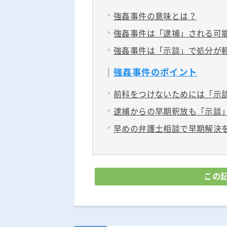
強姦事件の意味とは？
強姦事件は「逮捕」される可
強姦事件は「示談」で処分が
強姦事件のポイント
前科をつけないためには「示
逮捕からの早期釈放も「示談
早めの弁護士相談で早期解決
この