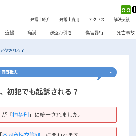
弁護士紹介
弁護士費用
アクセス
解決実績
盗撮
痴漢
窃盗万引き
傷害暴行
死亡事故
も起訴される？
士
岡野武志
、初犯でも起訴される？
刑事事件
でお困りの方
刑事事件の無料相談
刑が「
拘禁刑
」に統一されました。
家族が逮捕された方はこちら
「
不同意性交等罪
」に問われます。