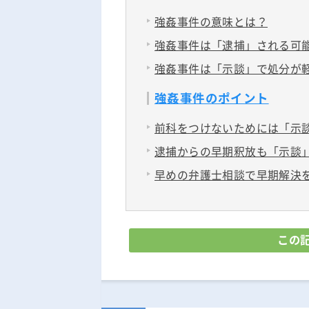
強姦事件の意味とは？
強姦事件は「逮捕」される可
強姦事件は「示談」で処分が
強姦事件のポイント
前科をつけないためには「示
逮捕からの早期釈放も「示談
早めの弁護士相談で早期解決
この