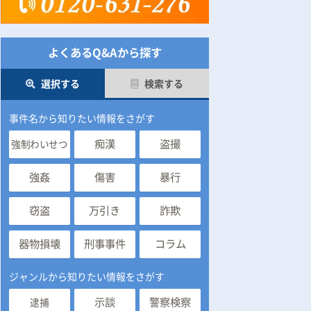
よくあるQ&Aから探す
選択する
検索する
事件名から知りたい情報をさがす
痴漢
盗撮
強制わいせつ
強姦
傷害
暴行
窃盗
万引き
詐欺
器物損壊
刑事事件
コラム
ジャンルから知りたい情報をさがす
示談
警察検察
逮捕