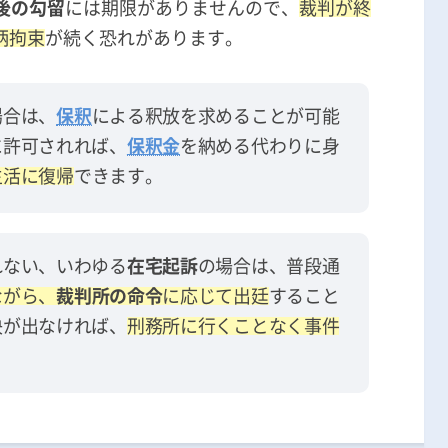
後の勾留
には期限がありませんので、
裁判が終
柄拘束
が続く恐れがあります。
場合は、
保釈
による釈放を求めることが可能
に許可されれば、
保釈金
を納める代わりに身
生活に復帰
できます。
れない、いわゆる
在宅起訴
の場合は、普段通
ながら、
裁判所の命令
に応じて出廷
すること
決が出なければ、
刑務所に行くことなく事件