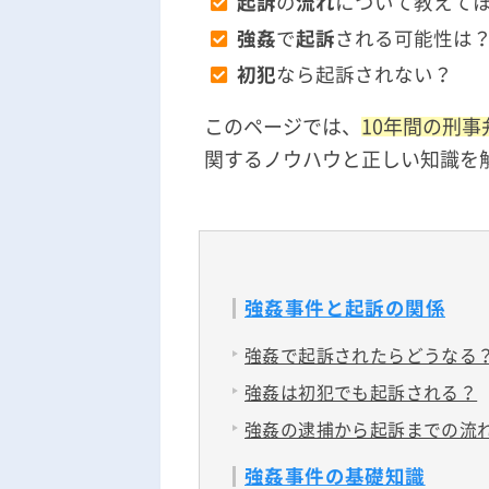
起訴
の
流れ
について教えて
強姦
で
起訴
される可能性は
初犯
なら起訴されない？
このページでは、
10年間の刑
関するノウハウと正しい知識を
強姦事件と起訴の関係
強姦で起訴されたらどうなる
強姦は初犯でも起訴される？
強姦の逮捕から起訴までの流
強姦事件の基礎知識