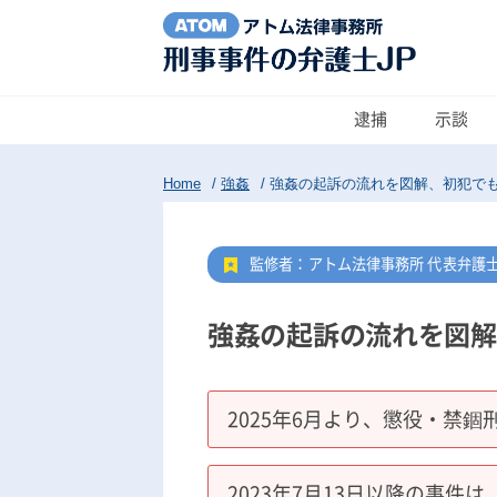
逮捕
示談
Home
/
強姦
/
強姦の起訴の流れを図解、初犯で
監修者：アトム法律事務所 代表弁護
強姦の起訴の流れを図解
2025年6月より、懲役・禁錮
2023年7月13日以降の事件は