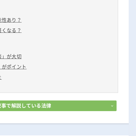
能性あり？
軽くなる？
談」が大切
」がポイント
を
記事で解説している法律