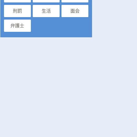
刑罰
生活
面会
弁護士