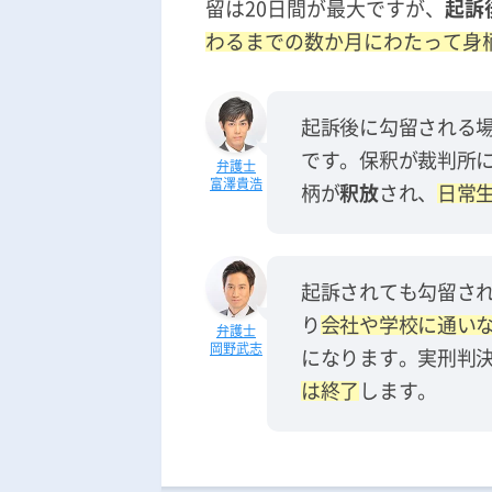
留は20日間が最大ですが、
起訴
わるまでの数か月にわたって身
起訴後に勾留される
です。保釈が裁判所
富澤貴浩
柄が
釈放
され、
日常
起訴されても勾留さ
り
会社や学校に通い
岡野武志
になります。実刑判
は終了
します。