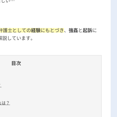
ほしい…
無料相談の口コミ評判
？
事弁護士としての
経験
にもとづき
、
強姦
と
起訴
に
解説しています。
目次
？
れは？