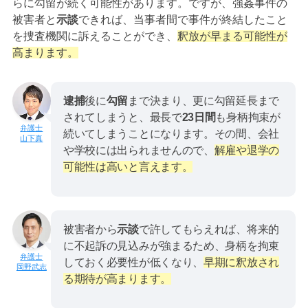
らに勾留が続く可能性があります。ですが、強姦事件の
被害者と
示談
できれば、当事者間で事件が終結したこと
を捜査機関に訴えることができ、
釈放が早まる可能性が
高まります。
逮捕
後に
勾留
まで決まり、更に勾留延長まで
されてしまうと、最長で
23日間
も身柄拘束が
続いてしまうことになります。その間、会社
山下真
や学校には出られませんので、
解雇や退学の
可能性は高いと言えます。
被害者から
示談
で許してもらえれば、将来的
に不起訴の見込みが強まるため、身柄を拘束
しておく必要性が低くなり、
早期に釈放され
岡野武志
る期待が高まります。