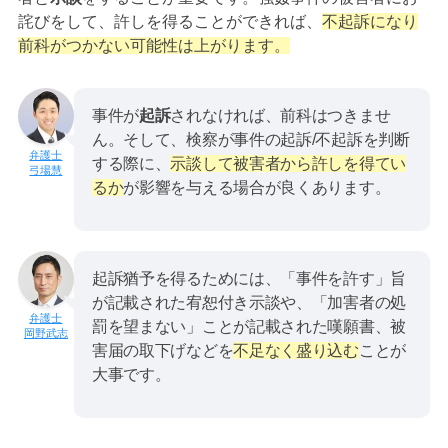
詫びをして、許しを得ることができれば、
不起訴になり
前科がつかない可能性は上がります。
事件が
起訴
されなければ、前科はつきませ
ん。そして、検察が事件の起訴/不起訴を判断
する際に、
示談して被害者から許しを得てい
弓場慧
るか
が影響を与える場合が良くあります。
起訴猶予を得るためには、「事件を許す」旨
が記載された宥恕付き示談や、「加害者の処
罰を望まない」ことが記載された嘆願書、被
岡野武志
害届の取下げなどを
不足なく盛り込む
ことが
大事です。