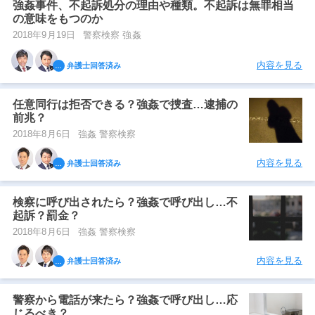
強姦事件、不起訴処分の理由や種類。不起訴は無罪相当
の意味をもつのか
2018年9月19日
警察検察 強姦
内容を見る
弁護士回答済み
任意同行は拒否できる？強姦で捜査…逮捕の
前兆？
2018年8月6日
強姦 警察検察
内容を見る
弁護士回答済み
検察に呼び出されたら？強姦で呼び出し…不
起訴？罰金？
2018年8月6日
強姦 警察検察
内容を見る
弁護士回答済み
警察から電話が来たら？強姦で呼び出し…応
じるべき？