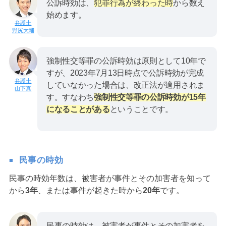
公訴時効は、
犯罪行為が終わった時
から数え
始めます。
野尻大輔
強制性交等罪の公訴時効は原則として10年で
すが、2023年7月13日時点で公訴時効が完成
していなかった場合は、改正法が適用されま
山下真
す。すなわち
強制性交等罪の公訴時効が15年
になることがある
ということです。
民事の時効
民事の時効年数は、被害者が事件とその加害者を知って
から
3年
、または事件が起きた時から
20年
です。
民事の時効は、被害者が事件とその加害者を