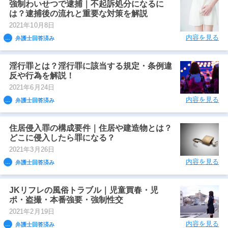
強制わいせつで逮捕｜不起訴処分になるに
は？逮捕後の流れと重要な対策を解説
2021年10月8日
内容を見る
弁護士回答済み
淫行罪とは？淫行罪に該当する規定・条例違
反や行為を解説！
2021年6月24日
内容を見る
弁護士回答済み
住居侵入罪の構成要件｜住居や建造物とは？
どこに侵入したら罪になる？
2021年3月26日
内容を見る
弁護士回答済み
JKリフレの風俗トラブル｜児童買春・児
ポ・盗撮・本番強要・強制性交
2021年2月19日
内容を見る
弁護士回答済み