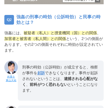
強姦の刑事の時効（公訴時効）と民事の時
効とは？
強姦には、
被疑者（私人）と捜査機関（国）との関係
、
加害者と被害者（私人間）との関係
という、2つの側面が
あります。その2つの側面それぞれに時効が設定されてい
ます。
刑事の時効（公訴時効）が成立すると、検察
が事件を
起訴
できなくなります。事件が起訴
されないということは、
逮捕される心配がな
東山大祐
く
、
前科がつく恐れもない
ということになり
ます。