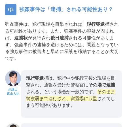
強姦事件は「逮捕」される可能性あり？
強姦事件は、犯行現場を目撃されれば、
現行犯逮捕
され
る可能性があります。また、強姦事件の容疑が固まれ
ば、
逮捕状
が発行され
後日逮捕
される可能性がありま
す。強姦事件の逮捕を避けるためには、問題となってい
る強姦事件の被害者と早めに示談を締結することが大切
です。
現行犯逮捕
は、犯行中や犯行直後の現場を目
撃され、通報を受けた警察官に
その場で逮捕
される、という場合が一般的です。
そのまま
東山大祐
警察署まで連行され、留置場に収監
されてし
まう可能性があります。