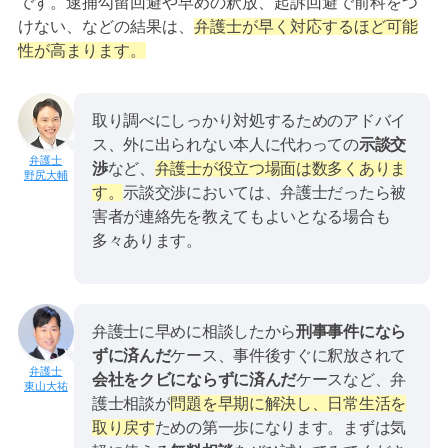
です。逮捕勾留回避や早めの釈放、起訴回避で前科をつ
けない、などの結果は、
弁護士が早く対応するほど可能
性が高まります。
取り調べにしっかり対処するためのアドバイ
ス、外に出られない本人に代わっての
示談交
渉
など、
弁護士が役立つ場面は数多くありま
野尻大輔
す。
示談交渉においては、弁護士だったら被
害者が連絡先を教えてもよいとなる場合も
多々あります。
弁護士に早めに相談したから
刑事事件になら
ずに済んだ
ケース、事件後すぐに釈放されて
会社をクビにならずに済んだ
ケースなど、弁
東山大祐
護士相談が
問題を早期に解決し、日常生活を
取り戻す
ための第一歩になります。まずは気