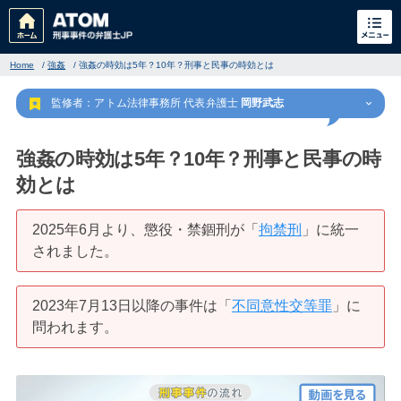
Home
/
強姦
/
強姦の時効は5年？10年？刑事と民事の時効とは
監修者：アトム法律事務所 代表弁護士
岡野武志
強姦の時効は5年？10年？刑事と民事の時
効とは
刑事事件
でお困りの方
2025年6月より、懲役・禁錮刑が「
拘禁刑
」に統一
されました。
刑事事件の無料相談
2023年7月13日以降の事件は「
不同意性交等罪
」に
家族が逮捕された方はこちら
問われます。
刑事事件の記事一覧