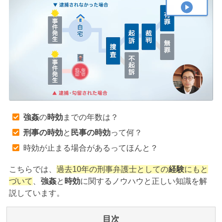
アトムについて
知りたい方
弁護士紹介
弁護士費用
アクセス
強姦
の
時効
までの年数は？
刑事の時効
と
民事の時効
って何？
解決実績
時効が止まる場合があるってほんと？
こちらでは、
過去10年の刑事弁護士としての
経験
にもと
ご依頼者からのお手紙
づいて
、
強姦
と
時効
に関するノウハウと正しい知識を解
説しています。
無料相談の口コミ評判
目次