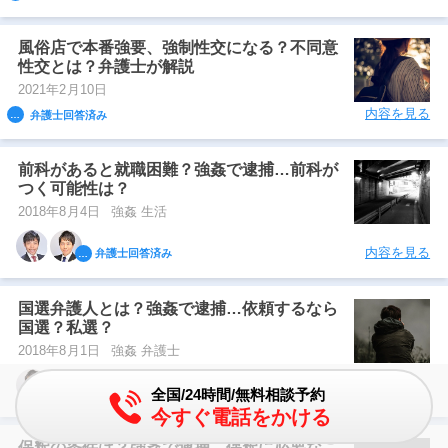
風俗店で本番強要、強制性交になる？不同意
性交とは？弁護士が解説
2021年2月10日
内容を見る
弁護士回答済み
前科があると就職困難？強姦で逮捕…前科が
つく可能性は？
2018年8月4日
強姦 生活
内容を見る
弁護士回答済み
国選弁護人とは？強姦で逮捕…依頼するなら
国選？私選？
2018年8月1日
強姦 弁護士
内容を見る
全国/24時間/無料相談予約
弁護士回答済み
今すぐ電話をかける
保釈の条件は？強姦で逮捕…保釈に必要なこ