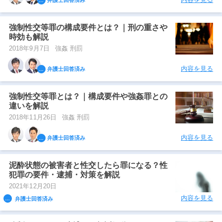
弁護士回答済み
強制性交等罪の構成要件とは？｜刑の重さや
時効も解説
2018年9月7日
強姦 刑罰
内容を見る
弁護士回答済み
強制性交等罪とは？｜構成要件や強姦罪との
違いを解説
2018年11月26日
強姦 刑罰
内容を見る
弁護士回答済み
泥酔状態の被害者と性交したら罪になる？性
犯罪の要件・逮捕・対策を解説
2021年12月20日
内容を見る
弁護士回答済み