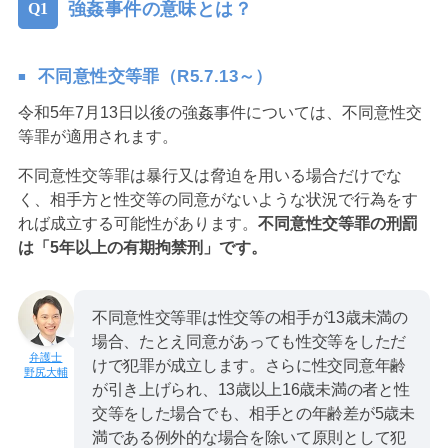
強姦事件の意味とは？
不同意性交等罪（R5.7.13～）
令和5年7月13日以後の強姦事件については、不同意性交
等罪が適用されます。
不同意性交等罪は暴行又は脅迫を用いる場合だけでな
く、相手方と性交等の同意がないような状況で行為をす
れば成立する可能性があります。
不同意性交等罪の刑罰
は「5年以上の有期拘禁刑」です。
不同意性交等罪は性交等の相手が13歳未満の
場合、たとえ同意があっても性交等をしただ
けで犯罪が成立します。さらに性交同意年齢
野尻大輔
が引き上げられ、13歳以上16歳未満の者と性
交等をした場合でも、相手との年齢差が5歳未
満である例外的な場合を除いて原則として犯