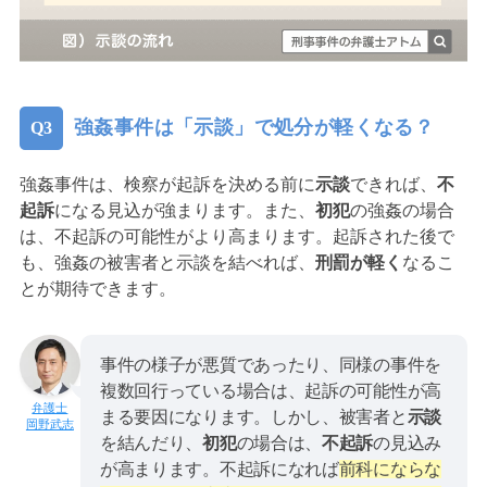
強姦事件は「示談」で処分が軽くなる？
強姦事件は、検察が起訴を決める前に
示談
できれば、
不
起訴
になる見込が強まります。また、
初犯
の強姦の場合
は、不起訴の可能性がより高まります。起訴された後で
も、強姦の被害者と示談を結べれば、
刑罰が軽く
なるこ
とが期待できます。
事件の様子が悪質であったり、同様の事件を
複数回行っている場合は、起訴の可能性が高
まる要因になります。しかし、被害者と
示談
岡野武志
を結んだり、
初犯
の場合は、
不起訴
の見込み
が高まります。不起訴になれば
前科にならな