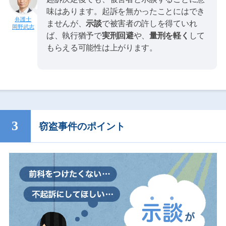
味はあります。起訴を無かったことにはでき
ませんが、
示談
で被害者の許しを得ていれ
岡野武志
ば、執行猶予で
実刑回避
や、
量刑を軽く
して
もらえる可能性は上がります。
窃盗事件のポイント