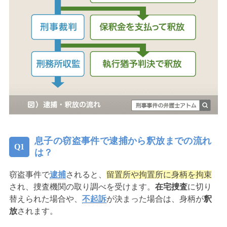
息子の窃盗事件で逮捕から釈放までの流れ
は？
窃盗事件で
逮捕
されると、
留置所や拘置所に身柄を拘束
され、捜査機関の取り調べを受けます。
在宅捜査
に切り
替えられた場合や、
不起訴
が決まった場合は、身柄が
釈
放
されます。