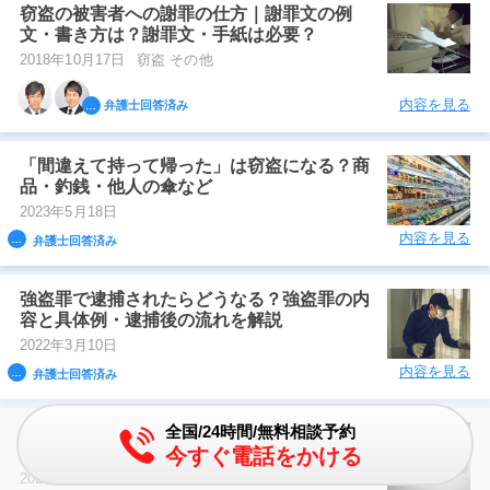
窃盗の被害者への謝罪の仕方｜謝罪文の例
文・書き方は？謝罪文・手紙は必要？
2018年10月17日
窃盗 その他
内容を見る
弁護士回答済み
「間違えて持って帰った」は窃盗になる？商
品・釣銭・他人の傘など
2023年5月18日
内容を見る
弁護士回答済み
強盗罪で逮捕されたらどうなる？強盗罪の内
容と具体例・逮捕後の流れを解説
2022年3月10日
内容を見る
弁護士回答済み
全国/24時間/無料相談予約
住居侵入罪の構成要件｜住居や建造物とは？
今すぐ電話をかける
どこに侵入したら罪になる？
2021年3月26日