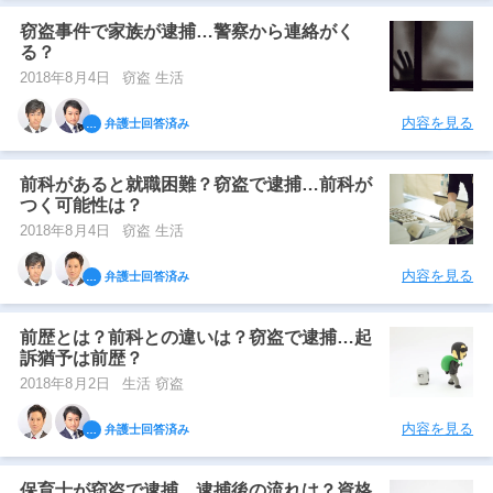
窃盗事件で家族が逮捕…警察から連絡がく
る？
2018年8月4日
窃盗 生活
内容を見る
弁護士回答済み
前科があると就職困難？窃盗で逮捕…前科が
つく可能性は？
2018年8月4日
窃盗 生活
内容を見る
弁護士回答済み
前歴とは？前科との違いは？窃盗で逮捕…起
訴猶予は前歴？
2018年8月2日
生活 窃盗
内容を見る
弁護士回答済み
保育士が窃盗で逮捕…逮捕後の流れは？資格