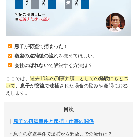
アトムについて
知りたい方
弁護士紹介
息子
が
窃盗
で
捕まった
！
弁護士費用
窃盗
の
逮捕後の流れ
を教えてほしい。
会社にばれない
で解決する方法は？
アクセス
ここでは、
過去10年の刑事弁護士としての
経験
にもとづ
いて
、
息子
が
窃盗
で逮捕された場合の悩みや疑問にお答
解決実績
えします。
ご依頼者からのお手紙
目次
息子の窃盗事件と逮捕・仕事の関係
無料相談の口コミ評判
息子の窃盗事件で逮捕から釈放までの流れは？