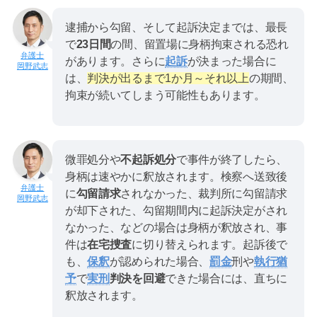
逮捕から勾留、そして起訴決定までは、最長
で
23日間
の間、留置場に身柄拘束される恐れ
があります。さらに
起訴
が決まった場合に
岡野武志
は、
判決が出るまで1か月～それ以上
の期間、
拘束が続いてしまう可能性もあります。
微罪処分や
不起訴処分
で事件が終了したら、
身柄は速やかに釈放されます。検察へ送致後
に
勾留請求
されなかった、裁判所に勾留請求
岡野武志
が却下された、勾留期間内に起訴決定がされ
なかった、などの場合は身柄が釈放され、事
件は
在宅捜査
に切り替えられます。起訴後で
も、
保釈
が認められた場合、
罰金
刑や
執行猶
予
で
実刑
判決を回避
できた場合には、直ちに
釈放されます。