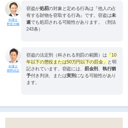
窃盗が
処罰
の対象と定める行為は『他人の占
有する財物を窃取する行為』です。窃盗は
未
遂
でも処罰される可能性があります。（刑法
野尻大輔
243条）
窃盗の法定刑（科される刑罰の範囲）は
「10
年以下の懲役または50万円以下の罰金」
と明
記されています。窃盗には、
罰金刑
、
執行猶
岡野武志
予
付き判決、または
実刑
になる可能性があり
ます。