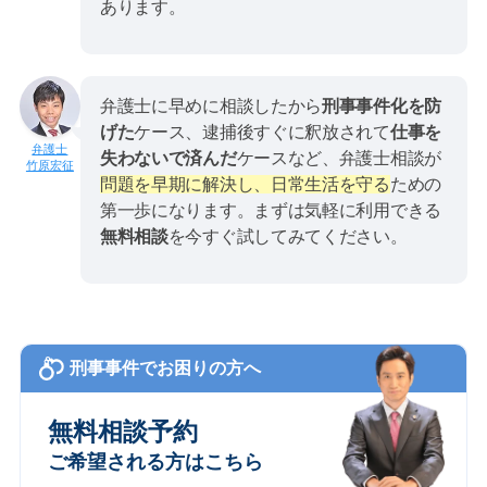
あります。
弁護士に早めに相談したから
刑事事件化を防
げた
ケース、逮捕後すぐに釈放されて
仕事を
失わないで済んだ
ケースなど、弁護士相談が
竹原宏征
問題を早期に解決し、日常生活を守る
ための
第一歩になります。まずは気軽に利用できる
無料相談
を今すぐ試してみてください。
刑事事件でお困りの方へ
無料相談予約
ご希望される方はこちら