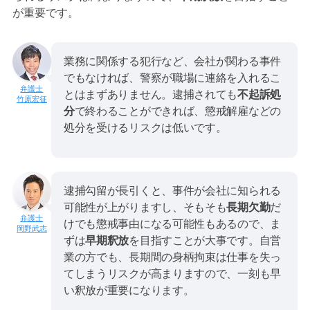
が重要です。
業務に関係する犯行など、会社が関わる事件
でもなければ、警察が職場に連絡を入れるこ
とはまずありません。逮捕されても
不起訴処
竹原宏征
分
で終わることができれば、懲戒解雇などの
処分を受けるリスクは低いです。
逮捕勾留が長引くと、事件が会社に知られる
可能性が上がりますし、そもそも
長期欠勤
だ
けでも懲戒事由になる可能性もあるので、ま
岡野武志
ずは
早期釈放
を目指すことが大事です。自営
業の方でも、長期間の身柄拘束は仕事を失っ
てしまうリスクが高まりますので、一刻も早
い釈放が重要になります。