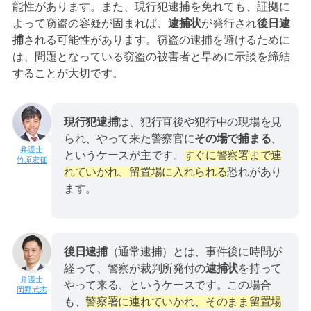
能性があります。また、現行犯逮捕を免れても、証拠に
よって窃盗の容疑が固まれば、
逮捕状
が発行され
後日逮
捕
される可能性があります。窃盗の逮捕を避けるために
は、問題となっている窃盗の被害者と早めに示談を締結
することが大切です。
現行犯逮捕
は、犯行直後や犯行中の現場を見
られ、やって来た警察官に
その場で捕まる
、
というケースが主です。
すぐに警察署まで連
竹原宏征
れていかれ、留置場に入れられる
恐れがあり
ます。
後日逮捕
（通常逮捕）とは、事件後に時間が
経って、警察が裁判所発付の
逮捕状
を持って
やって来る、というケースです。この場合
岡野武志
も、
警察署に連れていかれ、そのまま留置場