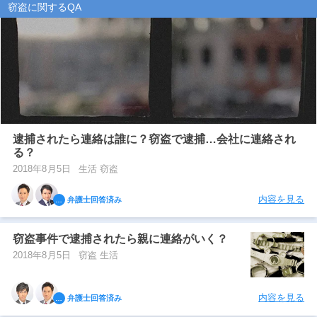
窃盗に関するQA
逮捕されたら連絡は誰に？窃盗で逮捕…会社に連絡され
る？
2018年8月5日
生活 窃盗
内容を見る
弁護士回答済み
窃盗事件で逮捕されたら親に連絡がいく？
2018年8月5日
窃盗 生活
内容を見る
弁護士回答済み