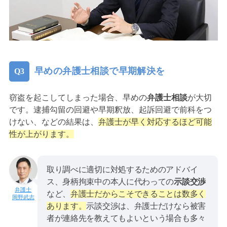
早めの弁護士相談で早期解決を
窃盗を起こしてしまった場合、早めの
弁護士相談
が大切
です。逮捕勾留の回避や早期釈放、起訴回避で前科をつ
けない、などの結果は、
弁護士が早く対応するほど可能
性が上がります。
取り調べに適切に対処するためのアドバイ
ス、身柄拘束中の本人に代わっての
示談交渉
など、
弁護士だからこそできることは数多く
岡野武志
あります。
示談交渉は、弁護士だけなら被害
者が連絡先を教えてもよいという場合も多々