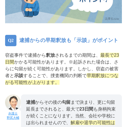
逮捕からの早期釈放も「示談」がポイント
窃盗事件で逮捕から
釈放
されるまでの期間は、
最長で23
日間
かかる可能性があります。※起訴された場合は、さ
らに勾留が続く可能性があります。しかし、窃盗の被害
者と
示談
することで、捜査機関の判断で
早期釈放につな
がる可能性が上がります。
逮捕
からその後の
勾留
まで決まり、更に勾留
延長までされると、最大で
23日間
も身柄拘束
が続くことになります。当然、会社や学校に
野尻大輔
は出られませんので、
解雇や退学の可能性は