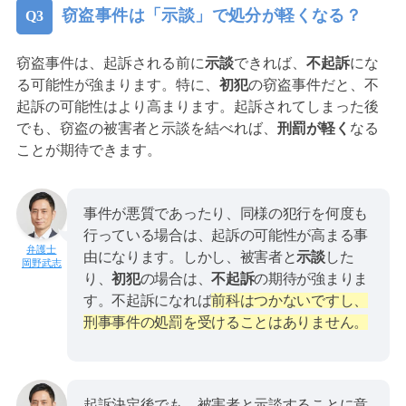
窃盗事件は「示談」で処分が軽くなる？
窃盗事件は、起訴される前に
示談
できれば、
不起訴
にな
る可能性が強まります。特に、
初犯
の窃盗事件だと、不
起訴の可能性はより高まります。起訴されてしまった後
でも、窃盗の被害者と示談を結べれば、
刑罰が軽く
なる
ことが期待できます。
事件が悪質であったり、同様の犯行を何度も
行っている場合は、起訴の可能性が高まる事
由になります。しかし、被害者と
示談
した
岡野武志
り、
初犯
の場合は、
不起訴
の期待が強まりま
す。不起訴になれば
前科はつかないですし、
刑事事件の処罰を受けることはありません。
起訴決定後でも、被害者と示談することに意