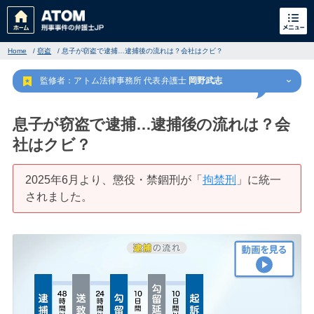
Home
/
窃盗
/
息子が窃盗で逮捕…逮捕後の流れは？会社はクビ？
監修者：アトム法律事務所 代表弁護士
岡野武志
息子が窃盗で逮捕…逮捕後の流れは？会
社はクビ？
刑事事件
でお困りの方
2025年6月より、懲役・禁錮刑が「
拘禁刑
」に統一
されました。
刑事事件の無料相談
家族が逮捕された方はこちら
刑事事件の記事一覧