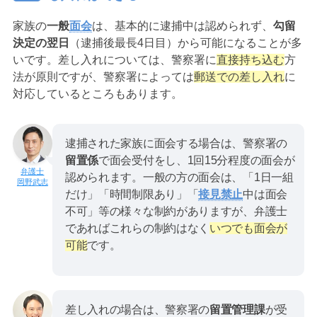
家族の
一般
面会
は、基本的に逮捕中は認められず、
勾留
決定の翌日
（逮捕後最長4日目）から可能になることが多
いです。差し入れについては、警察署に
直接持ち込む
方
法が原則ですが、警察署によっては
郵送での差し入れ
に
対応しているところもあります。
逮捕された家族に面会する場合は、警察署の
留置係
で面会受付をし、1回15分程度の面会が
認められます。一般の方の面会は、「1日一組
岡野武志
だけ」「時間制限あり」「
接見禁止
中は面会
不可」等の様々な制約がありますが、弁護士
であればこれらの制約はなく
いつでも面会が
可能
です。
差し入れの場合は、警察署の
留置管理課
が受