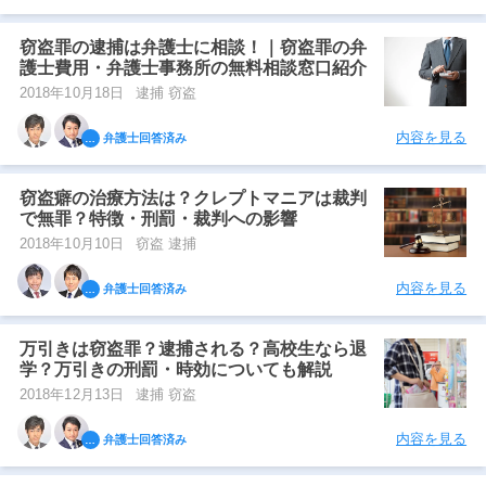
窃盗罪の逮捕は弁護士に相談！｜窃盗罪の弁
護士費用・弁護士事務所の無料相談窓口紹介
2018年10月18日
逮捕 窃盗
内容を見る
弁護士回答済み
窃盗癖の治療方法は？クレプトマニアは裁判
で無罪？特徴・刑罰・裁判への影響
2018年10月10日
窃盗 逮捕
内容を見る
弁護士回答済み
万引きは窃盗罪？逮捕される？高校生なら退
学？万引きの刑罰・時効についても解説
2018年12月13日
逮捕 窃盗
内容を見る
弁護士回答済み