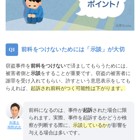
前科をつけないためには「示談」が大切
窃盗事件を
前科をつけない
で済ましてもらうためには、
被害者側と
示談
をすることが重要です。窃盗の被害者に
謝罪を受け入れてもらい、許すという意思表示をしても
らえれば、
起訴され前科がつく可能性は下がります。
前科になるのは、事件が
起訴
された場合に限
られます。実際、事件を起訴するかどうか検
察が判断する際に、
示談しているか
が影響を
岡野武志
与える場合は多いです。