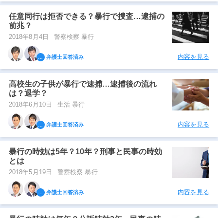
任意同行は拒否できる？暴行で捜査…逮捕の
前兆？
2018年8月4日
警察検察 暴行
内容を見る
弁護士回答済み
高校生の子供が暴行で逮捕…逮捕後の流れ
は？退学？
2018年6月10日
生活 暴行
内容を見る
弁護士回答済み
暴行の時効は5年？10年？刑事と民事の時効
とは
2018年5月19日
警察検察 暴行
内容を見る
弁護士回答済み