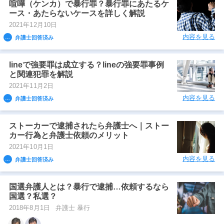
喧嘩（ケンカ）で暴行罪？暴行罪にあたるケ
ース・あたらないケースを詳しく解説
2021年12月10日
内容を見る
弁護士回答済み
lineで強要罪は成立する？lineの強要罪事例
と関連犯罪を解説
2021年11月2日
内容を見る
弁護士回答済み
ストーカーで逮捕されたら弁護士へ｜ストー
カー行為と弁護士依頼のメリット
2021年10月1日
内容を見る
弁護士回答済み
国選弁護人とは？暴行で逮捕…依頼するなら
国選？私選？
2018年8月1日
弁護士 暴行