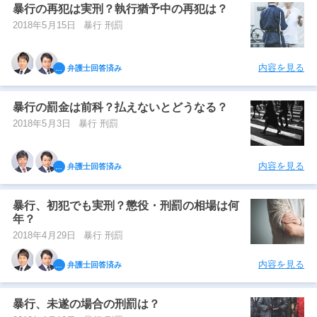
暴行の再犯は実刑？執行猶予中の再犯は？
2018年5月15日
暴行 刑罰
内容を見る
弁護士回答済み
暴行の罰金は前科？払えないとどうなる？
2018年5月3日
暴行 刑罰
内容を見る
弁護士回答済み
暴行、初犯でも実刑？懲役・刑罰の相場は何
年？
2018年4月29日
暴行 刑罰
内容を見る
弁護士回答済み
暴行、未遂の場合の刑罰は？