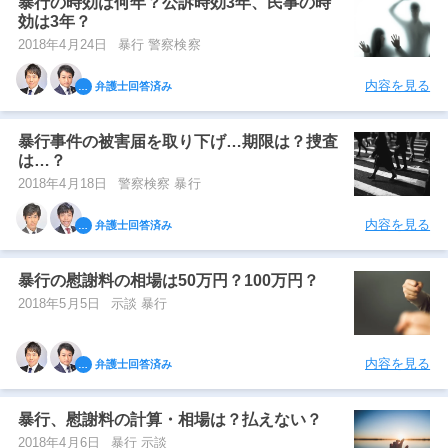
暴行の時効は何年？公訴時効3年、民事の時
効は3年？
2018年4月24日
暴行 警察検察
内容を見る
弁護士回答済み
暴行事件の被害届を取り下げ…期限は？捜査
は…？
2018年4月18日
警察検察 暴行
内容を見る
弁護士回答済み
暴行の慰謝料の相場は50万円？100万円？
2018年5月5日
示談 暴行
内容を見る
弁護士回答済み
暴行、慰謝料の計算・相場は？払えない？
2018年4月6日
暴行 示談