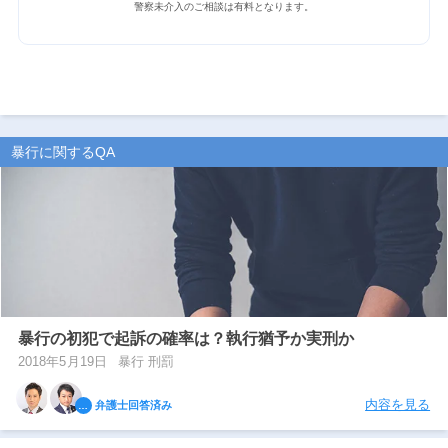
警察未介入のご相談は有料となります。
暴行に関するQA
暴行の初犯で起訴の確率は？執行猶予か実刑か
2018年5月19日
暴行 刑罰
内容を見る
弁護士回答済み