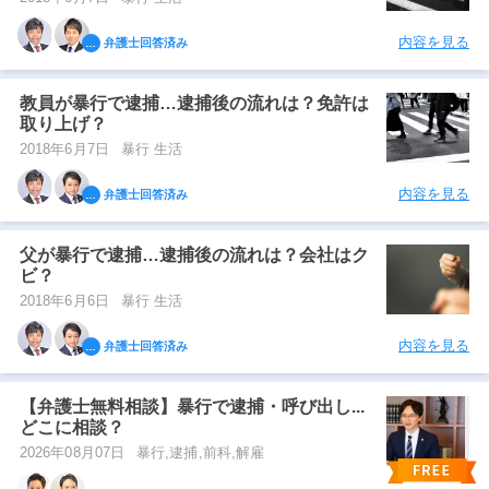
内容を見る
弁護士回答済み
教員が暴行で逮捕…逮捕後の流れは？免許は
取り上げ？
2018年6月7日
暴行 生活
内容を見る
弁護士回答済み
父が暴行で逮捕…逮捕後の流れは？会社はク
ビ？
2018年6月6日
暴行 生活
内容を見る
弁護士回答済み
【弁護士無料相談】暴行で逮捕・呼び出し...
どこに相談？
2026年08月07日
暴行,逮捕,前科,解雇