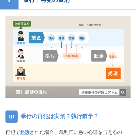
暴行の再犯は実刑？執行猶予？
再犯で
起訴
された場合、裁判官に悪い心証を与えるの