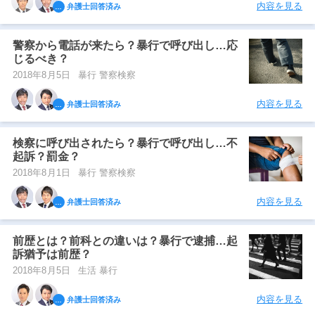
内容を見る
弁護士回答済み
警察から電話が来たら？暴行で呼び出し…応
じるべき？
2018年8月5日
暴行 警察検察
内容を見る
弁護士回答済み
検察に呼び出されたら？暴行で呼び出し…不
起訴？罰金？
2018年8月1日
暴行 警察検察
内容を見る
弁護士回答済み
前歴とは？前科との違いは？暴行で逮捕…起
訴猶予は前歴？
2018年8月5日
生活 暴行
内容を見る
弁護士回答済み