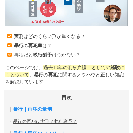
アトムについて
知りたい方
弁護士紹介
実刑
はどのくらい刑が重くなる？
暴行
の
再犯率
は？
弁護士費用
再犯だと
執行猶予
はつかない？
アクセス
このページでは、
過去10年の刑事弁護士としての
経験
に
もとづいて
、
暴行
の
再犯
に関するノウハウと正しい知識
を解説しています。
解決実績
目次
ご依頼者からのお手紙
暴行｜再犯の量刑
暴行の再犯は実刑？執行猶予？
無料相談の口コミ評判