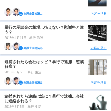
内容を見る
弁護士回答済み
暴行の示談金の相場…払えない？慰謝料と違
う？
2018年4月11日
暴行 示談
内容を見る
弁護士回答済み
逮捕されたら会社はクビ？暴行で逮捕…懲戒
解雇？
2018年8月5日
暴行 生活
内容を見る
弁護士回答済み
逮捕されたら連絡は誰に？暴行で逮捕…会社
に連絡される？
2018年8月5日
暴行 生活