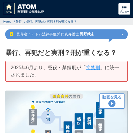
Home
/
暴行
/
暴行、再犯だと実刑？刑が重くなる？
監修者：アトム法律事務所 代表弁護士
岡野武志
暴行、再犯だと実刑？刑が重くなる？
2025年6月より、懲役・禁錮刑が「
拘禁刑
」に統一
刑事事件
されました。
でお困りの方
刑事事件の無料相談
家族が逮捕された方はこちら
刑事事件の記事一覧