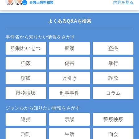
内容を見る
弁護士無料相談
よくあるQ&Aを検索
事件名から知りたい情報をさがす
強制わいせつ
痴漢
盗撮
強姦
傷害
暴行
窃盗
万引き
詐欺
器物損壊
刑事事件
コラム
ジャンルから知りたい情報をさがす
逮捕
示談
警察検察
刑罰
生活
面会