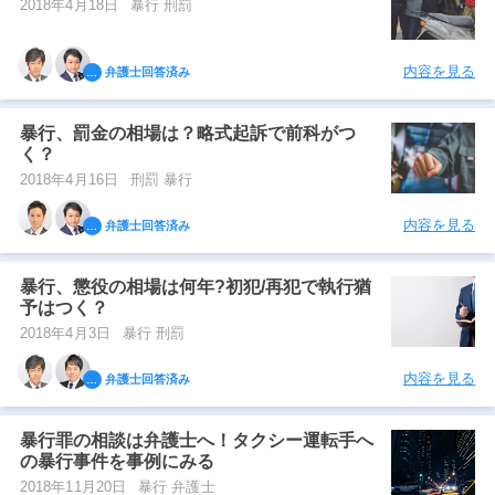
2018年4月18日
暴行 刑罰
内容を見る
弁護士回答済み
暴行、罰金の相場は？略式起訴で前科がつ
く？
2018年4月16日
刑罰 暴行
内容を見る
弁護士回答済み
暴行、懲役の相場は何年?初犯/再犯で執行猶
予はつく？
2018年4月3日
暴行 刑罰
内容を見る
弁護士回答済み
暴行罪の相談は弁護士へ！タクシー運転手へ
の暴行事件を事例にみる
2018年11月20日
暴行 弁護士