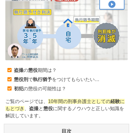
アトムについて
知りたい方
弁護士紹介
弁護士費用
アクセス
盗撮
の
懲役
期間は？
懲役刑
で
執行猶予
をつけてもらいたい…
解決実績
初犯
の懲役の可能性は？
ご覧のページでは、
10年間の刑事弁護士としての
経験
に
ご依頼者からのお手紙
もとづき
、
盗撮
と
懲役
に関するノウハウと正しい知識を
解説しています。
無料相談の口コミ評判
目次