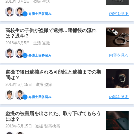
2018年8月1日
盗撮 生活
内容を見る
弁護士回答済み
高校生の子供が盗撮で逮捕…逮捕後の流れ
は？退学？
2018年6月5日
生活 盗撮
内容を見る
弁護士回答済み
盗撮で後日逮捕される可能性と逮捕までの期
間は？
2018年5月15日
逮捕 盗撮
内容を見る
弁護士回答済み
盗撮の被害届を出された、取り下げてもらう
には？
2018年5月15日
盗撮 警察検察