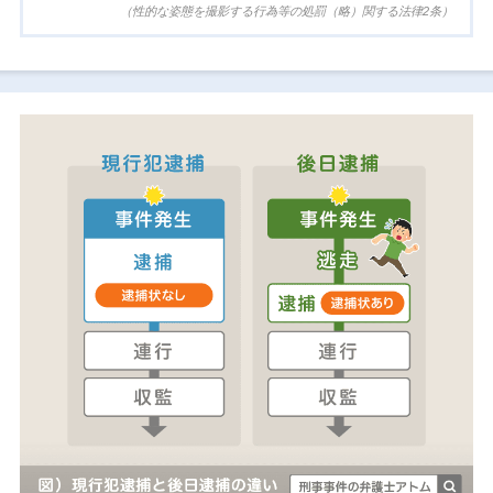
（性的な姿態を撮影する行為等の処罰（略）関する法律2条）