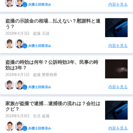
内容を見る
弁護士回答済み
盗撮の示談金の相場…払えない？慰謝料と違
う？
2018年4月3日
盗撮 示談
内容を見る
弁護士回答済み
盗撮の時効は何年？公訴時効3年、民事の時
効は3年？
2018年4月1日
盗撮 警察検察
内容を見る
弁護士回答済み
家族が盗撮で逮捕…逮捕後の流れは？会社は
クビ？
2018年6月8日
生活 盗撮
内容を見る
弁護士回答済み