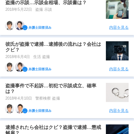
盗撮の示談…示談金相場、示談書は？
2018年5月22日
盗撮 示談
内容を見る
弁護士回答済み
彼氏が盗撮で逮捕…逮捕後の流れは？会社は
クビ？
2018年6月4日
生活 盗撮
内容を見る
弁護士回答済み
盗撮事件で不起訴…初犯で示談成立、確率
は？
2018年4月10日
警察検察 盗撮
内容を見る
弁護士回答済み
逮捕されたら会社はクビ？盗撮で逮捕…懲戒
解雇？