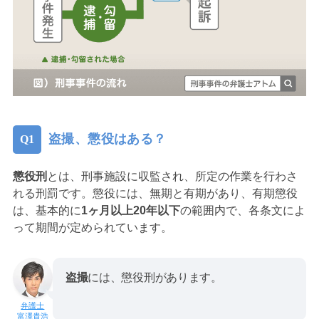
盗撮、懲役はある？
懲役刑
とは、刑事施設に収監され、所定の作業を行わさ
れる刑罰です。懲役には、無期と有期があり、有期懲役
は、基本的に
1ヶ月以上20年以下
の範囲内で、各条文によ
って期間が定められています。
盗撮
には、懲役刑があります。
富澤貴浩