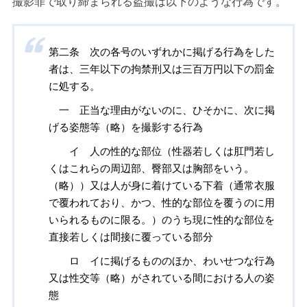
撮影罪で取り締まられる盗撮は以下のような行為です。
第二条 次の各号のいずれかに掲げる行為をした
者は、三年以下の拘禁刑又は三百万円以下の罰金
に処する。
一 正当な理由がないのに、ひそかに、次に掲
げる姿態等（略）を撮影する行為
イ 人の性的な部位（性器若しくは肛門若し
くはこれらの周辺部、臀部又は胸部をいう。
（略））又は人が身に着けている下着（通常衣服
で覆われており、かつ、性的な部位を覆うのに用
いられるものに限る。）のうち現に性的な部位を
直接若しくは間接に覆っている部分
ロ イに掲げるもののほか、わいせつな行為
又は性交等（略）がされている間における人の姿
態