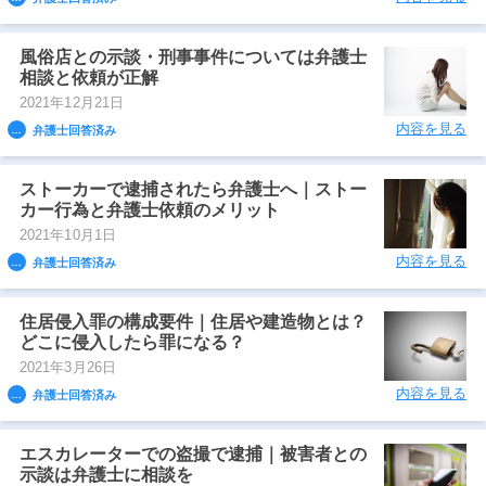
風俗店との示談・刑事事件については弁護士
相談と依頼が正解
2021年12月21日
内容を見る
弁護士回答済み
ストーカーで逮捕されたら弁護士へ｜ストー
カー行為と弁護士依頼のメリット
2021年10月1日
内容を見る
弁護士回答済み
住居侵入罪の構成要件｜住居や建造物とは？
どこに侵入したら罪になる？
2021年3月26日
内容を見る
弁護士回答済み
エスカレーターでの盗撮で逮捕｜被害者との
示談は弁護士に相談を