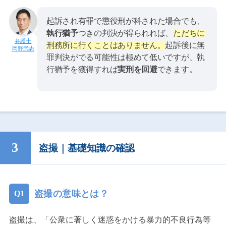
起訴され有罪で懲役刑が科された場合でも、
執行猶予
つきの判決が得られれば、
ただちに
刑務所に行くことはありません。
起訴後に無
岡野武志
罪判決がでる可能性は極めて低いですが、執
行猶予を獲得すれば
実刑を回避
できます。
盗撮｜基礎知識の確認
盗撮の意味とは？
盗撮は、「公衆に著しく迷惑をかける暴力的不良行為等