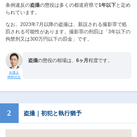
条例違反の
盗撮
の懲役は多くの都道府県で
1年以下
と定め
られています。
なお、2023年7月以降の盗撮は、新設される撮影罪で処
罰される可能性があります。撮影罪の刑罰は「3年以下の
拘禁刑又は300万円以下の罰金」です。
盗撮
の懲役の相場は、
6ヶ月
程度です。
岡野武志
盗撮｜初犯と執行猶予