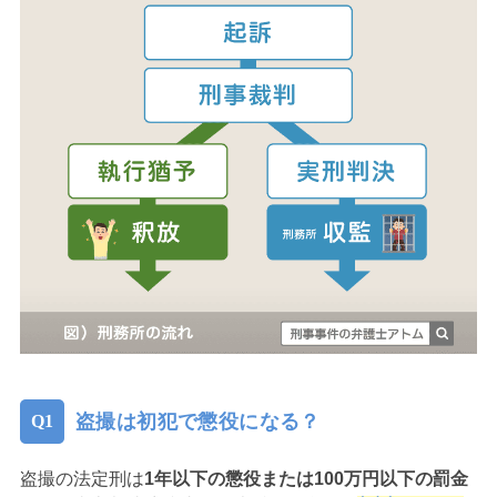
盗撮は初犯で懲役になる？
盗撮の法定刑は
1年以下の懲役または100万円以下の罰金