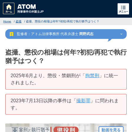
Home
/
盗撮
/
盗撮、懲役の相場は何年?初犯/再犯で執行猶予はつく？
監修者：アトム法律事務所 代表弁護士
岡野武志
盗撮、懲役の相場は何年?初犯/再犯で執行
猶予はつく？
刑事事件
でお困りの方
2025年6月より、懲役・禁錮刑が「
拘禁刑
」に統一
されました。
刑事事件の無料相談
2023年7月13日以降の事件は「
撮影罪
」に問われま
家族が逮捕された方はこちら
す。
刑事事件の記事一覧