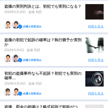
盗撮の実刑判決とは、初犯でも実刑になる？
2018年5月10日
盗撮 刑罰
内容を見る
弁護士回答済み
盗撮の初犯で起訴の確率は？執行猶予か実刑
か
2018年5月4日
盗撮 刑罰
内容を見る
弁護士回答済み
初犯の盗撮事件なら不起訴？初犯でも実刑の
確率…
2018年4月24日
盗撮 刑罰
内容を見る
弁護士回答済み
盗撮、罰金の相場は？略式起訴で前科がつ