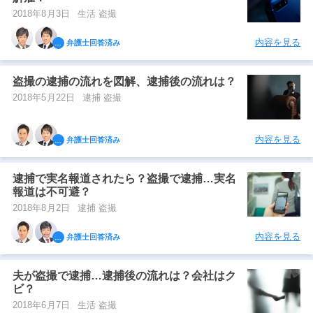
2018年8月3日
生活 盗撮
内容を見る
弁護士回答済み
盗撮の逮捕の流れを図解、逮捕後の流れは？
2018年5月22日
逮捕 盗撮
内容を見る
弁護士回答済み
逮捕で実名報道されたら？盗撮で逮捕…実名
報道は不可避？
2018年8月2日
逮捕 盗撮
内容を見る
弁護士回答済み
夫が盗撮で逮捕…逮捕後の流れは？会社はク
ビ？
2018年6月7日
生活 盗撮