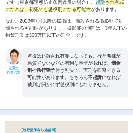
です（東京都迷惑防止条例違反の場合）。
起訴
され有罪
になれば、初犯でも懲役刑になる可能性
があります。
なお、2023年7月以降の盗撮は、新設される撮影罪で処
罰される可能性があります。撮影罪の刑罰は「3年以下の
拘禁刑又は300万円以下の罰金」です。
盗撮は起訴され有罪になっても、行為態様が
悪質でないなどの有利な事情があれば、
罰金
刑
や
執行猶予
付き判決で、実刑を回避できる
岡野武志
可能性があります。もちろん
不起訴
になれば
裁判は開かれず懲役刑にもなりません。