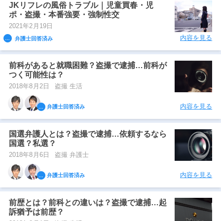
JKリフレの風俗トラブル｜児童買春・児
ポ・盗撮・本番強要・強制性交
2021年2月19日
内容を見る
弁護士回答済み
前科があると就職困難？盗撮で逮捕…前科が
つく可能性は？
2018年8月2日
盗撮 生活
内容を見る
弁護士回答済み
国選弁護人とは？盗撮で逮捕…依頼するなら
国選？私選？
2018年8月6日
盗撮 弁護士
内容を見る
弁護士回答済み
前歴とは？前科との違いは？盗撮で逮捕…起
訴猶予は前歴？