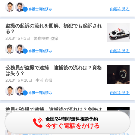
内容を見る
弁護士回答済み
盗撮の起訴の流れを図解、初犯でも起訴され
る？
2018年5月3日
警察検察 盗撮
内容を見る
弁護士回答済み
公務員が盗撮で逮捕…逮捕後の流れは？資格
は失う？
2018年6月10日
生活 盗撮
内容を見る
弁護士回答済み
教員が盗撮で逮捕…逮捕後の流れは？免許は
取り上げ？
全国/24時間/無料相談予約
2018年6月8日
生活 盗撮
今すぐ電話をかける
内容を見る
弁護士回答済み