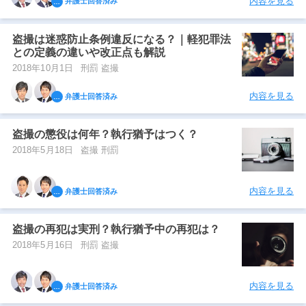
内容を見る
弁護士回答済み
盗撮は迷惑防止条例違反になる？｜軽犯罪法
との定義の違いや改正点も解説
2018年10月1日
刑罰 盗撮
内容を見る
弁護士回答済み
盗撮の懲役は何年？執行猶予はつく？
2018年5月18日
盗撮 刑罰
内容を見る
弁護士回答済み
盗撮の再犯は実刑？執行猶予中の再犯は？
2018年5月16日
刑罰 盗撮
内容を見る
弁護士回答済み