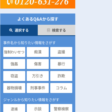
よくあるQ&Aから探す
選択する
検索する
事件名から知りたい情報をさがす
痴漢
盗撮
強制わいせつ
強姦
傷害
暴行
窃盗
万引き
詐欺
器物損壊
刑事事件
コラム
ジャンルから知りたい情報をさがす
示談
警察検察
逮捕