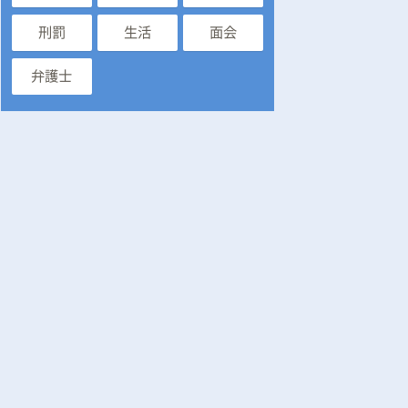
刑罰
生活
面会
弁護士