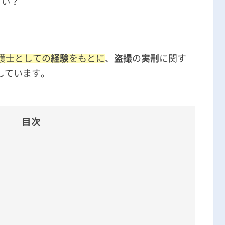
らい？
無料相談の口コミ評判
？
護士としての
経験
をもとに
、
盗撮
の
実刑
に関す
しています。
目次