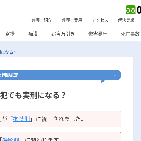
弁護士紹介
弁護士費用
アクセス
解決実績
盗撮
痴漢
窃盗万引き
傷害暴行
死亡事故
刑になる？
士
岡野武志
犯でも実刑になる？
刑事事件
でお困りの方
刑事事件の無料相談
刑が「
拘禁刑
」に統一されました。
家族が逮捕された方はこちら
「
撮影罪
」に問われます。