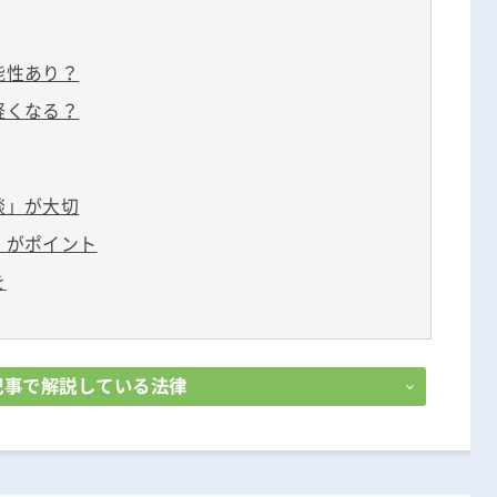
能性あり？
軽くなる？
談」が大切
」がポイント
を
記事で解説している法律