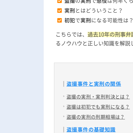
盗撮
の
実刑
で
懲役
は何年く
実刑
とはどういうこと？
初犯
で
実刑
になる可能性は
こちらでは、
過去10年の刑事弁
るノウハウと正しい知識を解説
盗撮事件と実刑の関係
盗撮の実刑・実刑判決とは？
盗撮は初犯でも実刑になる？
盗撮の実刑の刑期相場は？
盗撮事件の基礎知識