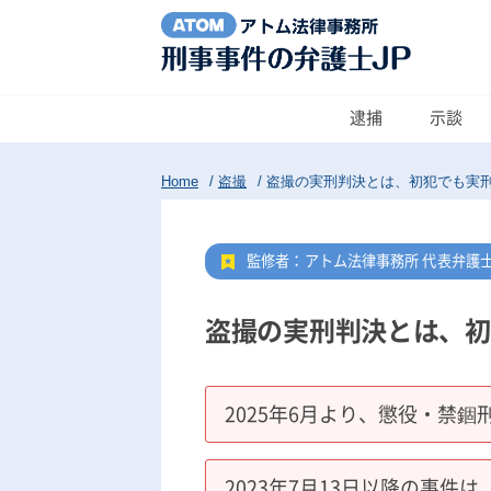
逮捕
示談
Home
/
盗撮
/
盗撮の実刑判決とは、初犯でも実
監修者：アトム法律事務所 代表弁護
盗撮の実刑判決とは、初
2025年6月より、懲役・禁錮
2023年7月13日以降の事件は