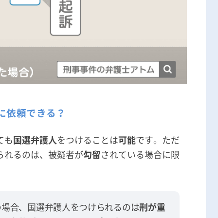
に依頼できる？
ても
国選弁護人
をつけることは
可能
です。ただ
られるのは、被疑者が
勾留
されている場合に限
の場合、国選弁護人をつけられるのは
刑が重