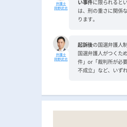
い事件
に限られるとい
岡野武志
は、刑の重さに関係
ります。
起訴後
の国選弁護人
国選弁護人がつくた
岡野武志
件」or「裁判所が必
不成立」など、いず