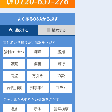
よくあるQ&Aから探す
選択する
検索する
事件名から知りたい情報をさがす
痴漢
盗撮
強制わいせつ
強姦
傷害
暴行
窃盗
万引き
詐欺
器物損壊
刑事事件
コラム
ジャンルから知りたい情報をさがす
示談
警察検察
逮捕