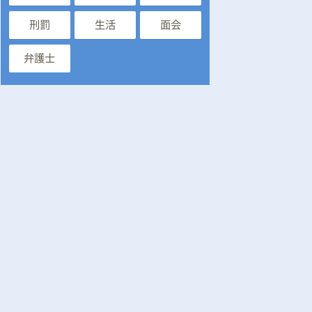
刑罰
生活
面会
弁護士