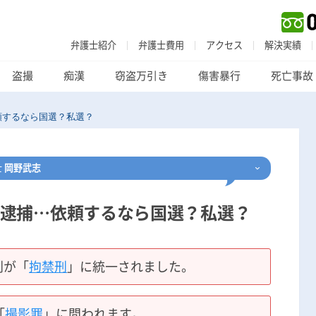
弁護士紹介
弁護士費用
アクセス
解決実績
盗撮
痴漢
窃盗万引き
傷害暴行
死亡事故
頼するなら国選？私選？
士
岡野武志
逮捕…依頼するなら国選？私選？
刑事事件
でお困りの方
刑事事件の無料相談
刑が「
拘禁刑
」に統一されました。
家族が逮捕された方はこちら
「
撮影罪
」に問われます。