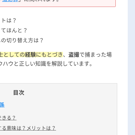
刑事事件の記事一覧
ットは？
ってほんと？
アトムについて
知りたい方
への切り替え方は？
弁護士紹介
士としての
経験
にもとづき
、
盗撮
で捕まった場
ウハウと正しい知識を解説しています。
弁護士費用
アクセス
目次
解決実績
係
できる？
ご依頼者からのお手紙
する意味は？メリットは？