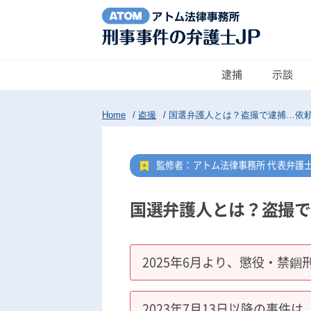
逮捕
示談
Home
/
盗撮
/
国選弁護人とは？盗撮で逮捕…依
監修者：アトム法律事務所 代表弁護
国選弁護人とは？盗撮で
2025年6月より、懲役・禁錮
2023年7月13日以降の事件は