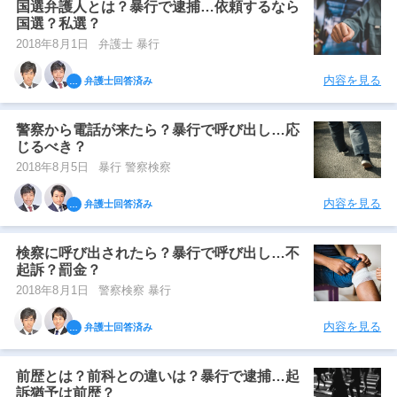
国選弁護人とは？暴行で逮捕…依頼するなら
国選？私選？
2018年8月1日
弁護士 暴行
内容を見る
弁護士回答済み
警察から電話が来たら？暴行で呼び出し…応
じるべき？
2018年8月5日
暴行 警察検察
内容を見る
弁護士回答済み
検察に呼び出されたら？暴行で呼び出し…不
起訴？罰金？
2018年8月1日
警察検察 暴行
内容を見る
弁護士回答済み
前歴とは？前科との違いは？暴行で逮捕…起
訴猶予は前歴？