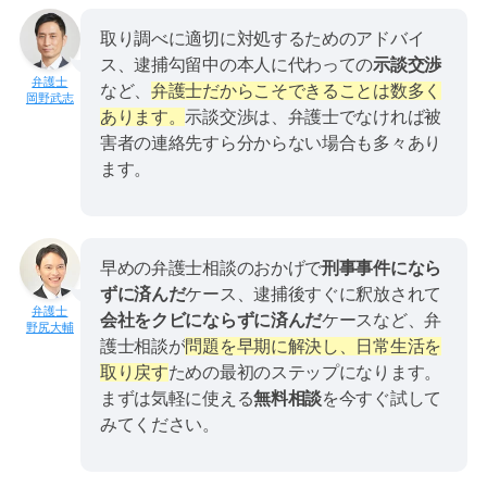
取り調べに適切に対処するためのアドバイ
ス、逮捕勾留中の本人に代わっての
示談交渉
など、
弁護士だからこそできることは数多く
岡野武志
あります。
示談交渉は、弁護士でなければ被
害者の連絡先すら分からない場合も多々あり
ます。
早めの弁護士相談のおかげで
刑事事件になら
ずに済んだ
ケース、逮捕後すぐに釈放されて
会社をクビにならずに済んだ
ケースなど、弁
野尻大輔
護士相談が
問題を早期に解決し、日常生活を
取り戻す
ための最初のステップになります。
まずは気軽に使える
無料相談
を今すぐ試して
みてください。