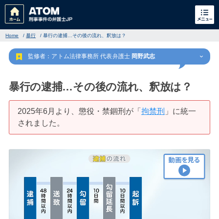
Home
/
暴行
/
暴行の逮捕…その後の流れ、釈放は？
監修者：アトム法律事務所 代表弁護士
岡野武志
暴行の逮捕…その後の流れ、釈放は？
2025年6月より、懲役・禁錮刑が「
拘禁刑
」に統一
刑事事件
されました。
でお困りの方
刑事事件の無料相談
家族が逮捕された方はこちら
刑事事件の記事一覧