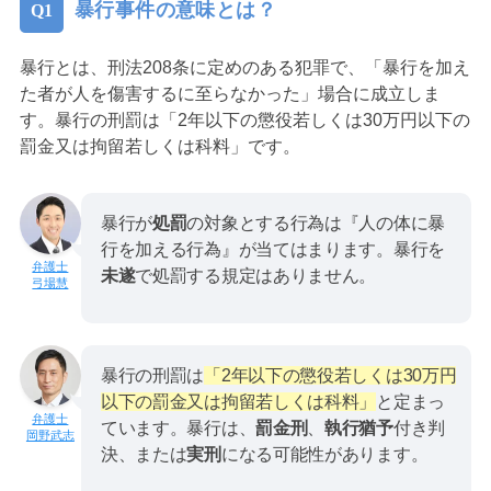
暴行事件の意味とは？
暴行とは、刑法208条に定めのある犯罪で、「暴行を加え
た者が人を傷害するに至らなかった」場合に成立しま
す。暴行の刑罰は「2年以下の懲役若しくは30万円以下の
罰金又は拘留若しくは科料」です。
暴行が
処罰
の対象とする行為は『人の体に暴
行を加える行為』が当てはまります。暴行を
未遂
で処罰する規定はありません。
弓場慧
暴行の刑罰は
「2年以下の懲役若しくは30万円
以下の罰金又は拘留若しくは科料」
と定まっ
ています。暴行は、
罰金刑
、
執行猶予
付き判
岡野武志
決、または
実刑
になる可能性があります。