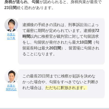
身柄が送られ
、
勾留
が認められると、身柄拘束が最長で
23日間
続く恐れがあります。
逮捕後の手続きの流れは、刑事訴訟法によっ
て厳密に期間が定められています。逮捕後
72
時間
以内に検察官が裁判官に対して勾留請求
山下真
をし、勾留状が発付されたら最大
10日間
（勾
留延長時は最大
20日間
）、留置場に勾留され
ることになります。
この最長23日間までに検察が起訴を決めな
かった場合や、勾留をすべきでないと判断さ
れた場合は、
ただちに釈放されます。
岡野武志