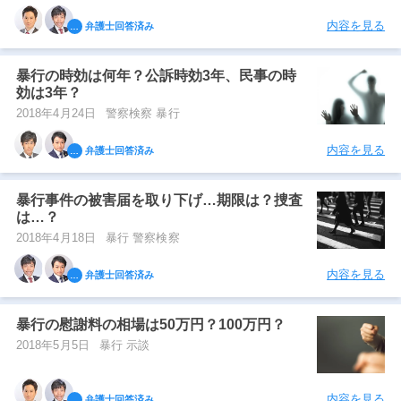
内容を見る
弁護士回答済み
暴行の時効は何年？公訴時効3年、民事の時
効は3年？
2018年4月24日
警察検察 暴行
内容を見る
弁護士回答済み
暴行事件の被害届を取り下げ…期限は？捜査
は…？
2018年4月18日
暴行 警察検察
内容を見る
弁護士回答済み
暴行の慰謝料の相場は50万円？100万円？
2018年5月5日
暴行 示談
内容を見る
弁護士回答済み