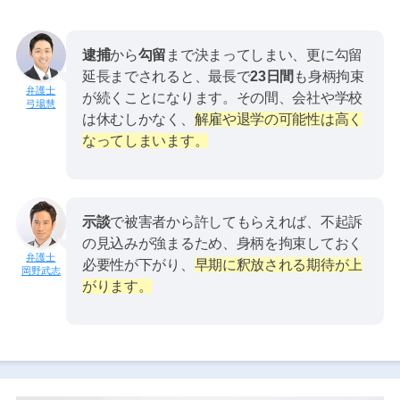
逮捕
から
勾留
まで決まってしまい、更に勾留
延長までされると、最長で
23日間
も身柄拘束
が続くことになります。その間、会社や学校
弓場慧
は休むしかなく、
解雇や退学の可能性は高く
なってしまいます。
示談
で被害者から許してもらえれば、不起訴
の見込みが強まるため、身柄を拘束しておく
必要性が下がり、
早期に釈放される期待が上
岡野武志
がります。