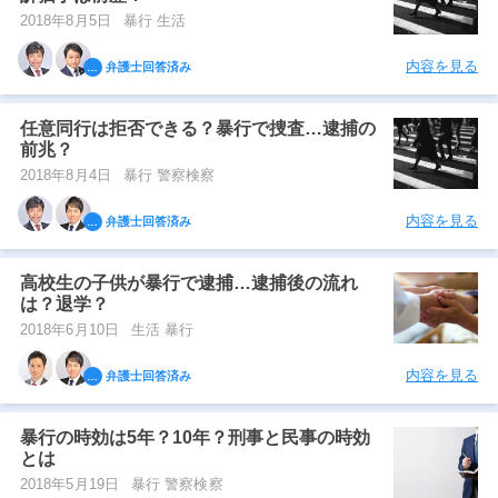
2018年8月5日
暴行 生活
内容を見る
弁護士回答済み
任意同行は拒否できる？暴行で捜査…逮捕の
前兆？
2018年8月4日
暴行 警察検察
内容を見る
弁護士回答済み
高校生の子供が暴行で逮捕…逮捕後の流れ
は？退学？
2018年6月10日
生活 暴行
内容を見る
弁護士回答済み
暴行の時効は5年？10年？刑事と民事の時効
とは
2018年5月19日
暴行 警察検察