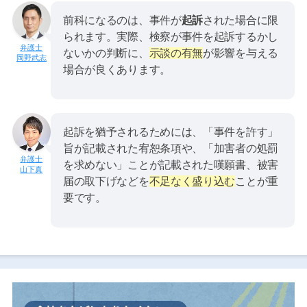
前科になるのは、事件が
起訴
された場合に限
られます。実際、検察が事件を起訴するかし
ないかの判断に、
示談の有無
が影響を与える
岡野武志
場合が良くあります。
起訴を猶予されるためには、「事件を許す」
旨が記載された宥恕条項や、「加害者の処罰
を求めない」ことが記載された嘆願書、被害
山下真
届の取下げなどを
不足なく盛り込む
ことが重
要です。