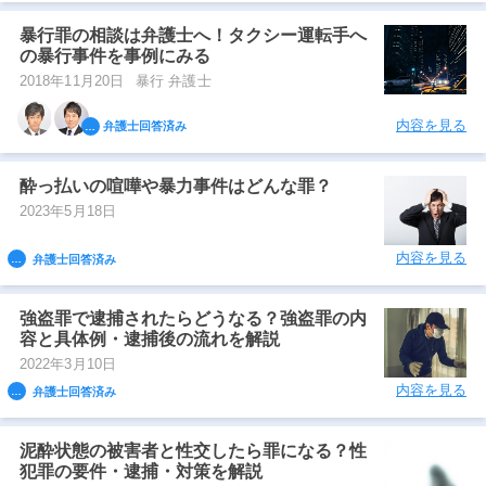
暴行罪の相談は弁護士へ！タクシー運転手へ
の暴行事件を事例にみる
2018年11月20日
暴行 弁護士
内容を見る
弁護士回答済み
酔っ払いの喧嘩や暴力事件はどんな罪？
2023年5月18日
内容を見る
弁護士回答済み
強盗罪で逮捕されたらどうなる？強盗罪の内
容と具体例・逮捕後の流れを解説
2022年3月10日
内容を見る
弁護士回答済み
泥酔状態の被害者と性交したら罪になる？性
犯罪の要件・逮捕・対策を解説