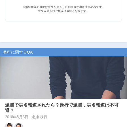
※無料相談の対象は警察が介入した刑事事件加害者側のみです。
警察未介入のご相談は有料となります。
暴行に関するQA
逮捕で実名報道されたら？暴行で逮捕…実名報道は不可
避？
2018年8月6日
逮捕 暴行