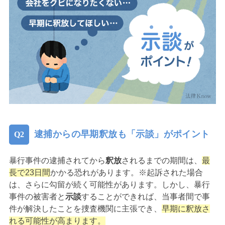
逮捕からの早期釈放も「示談」がポイント
暴行事件の逮捕されてから
釈放
されるまでの期間は、
最
長で23日間
かかる恐れがあります。※起訴された場合
は、さらに勾留が続く可能性があります。しかし、暴行
事件の被害者と
示談
することができれば、当事者間で事
件が解決したことを捜査機関に主張でき、
早期に釈放さ
れる可能性が高まります。