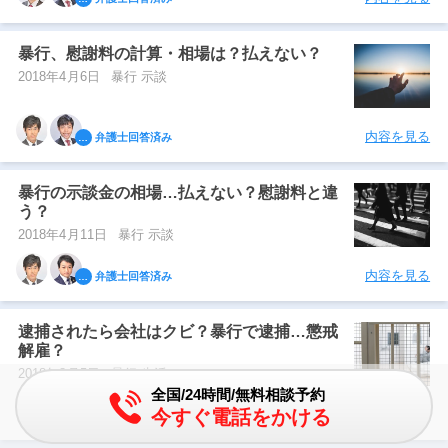
暴行、慰謝料の計算・相場は？払えない？
2018年4月6日
暴行 示談
内容を見る
弁護士回答済み
暴行の示談金の相場…払えない？慰謝料と違
う？
2018年4月11日
暴行 示談
内容を見る
弁護士回答済み
逮捕されたら会社はクビ？暴行で逮捕…懲戒
解雇？
2018年8月5日
暴行 生活
全国/24時間/無料相談予約
今すぐ電話をかける
内容を見る
弁護士回答済み