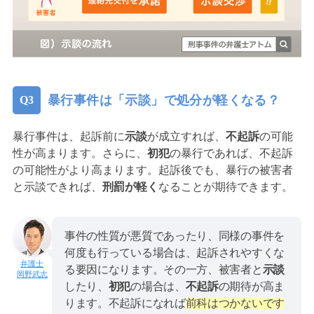
暴行事件は「示談」で処分が軽くなる？
暴行事件は、起訴前に
示談
が成立すれば、
不起訴
の可能
性が高まります。さらに、
初犯
の暴行であれば、不起訴
の可能性がより高まります。起訴後でも、暴行の被害者
と示談できれば、
刑罰が軽く
なることが期待できます。
事件の性質が悪質であったり、同様の事件を
何度も行っている場合は、起訴されやすくな
る要因になります。その一方、被害者と
示談
岡野武志
したり、
初犯
の場合は、
不起訴
の期待が高ま
ります。不起訴になれば
前科はつかないです