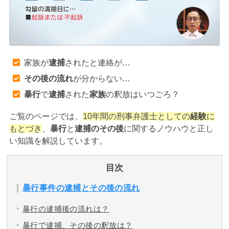
アトムについて
知りたい方
弁護士紹介
家族が
逮捕
されたと連絡が…
その後の流れ
が分からない…
弁護士費用
暴行
で
逮捕
された
家族
の釈放はいつごろ？
アクセス
ご覧のページでは、
10年間の刑事弁護士としての
経験
に
もとづき
、
暴行
と
逮捕のその後
に関するノウハウと正し
い知識を解説しています。
解決実績
目次
ご依頼者からのお手紙
暴行事件の逮捕とその後の流れ
暴行の逮捕後の流れは？
無料相談の口コミ評判
暴行で逮捕、その後の釈放は？