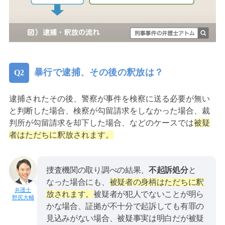
暴行で逮捕、その後の釈放は？
逮捕されたその後、警察が事件を検察に送る必要が無い
と判断した場合、検察が勾留請求をしなかった場合、裁
判所が勾留請求を却下した場合、などのケースでは
被疑
者はただちに釈放されます。
捜査機関の取り調べの結果、
不起訴処分
と
なった場合にも、
被疑者の身柄はただちに釈
放されます。
被疑者が犯人でないことが明ら
野尻大輔
かな場合、証拠が不十分で起訴しても有罪の
見込みがない場合、被疑事実は明白だが被疑