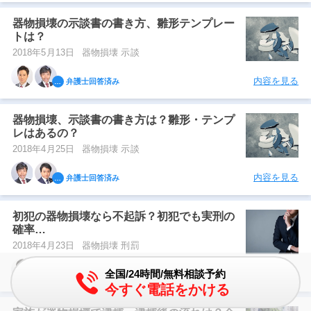
器物損壊の示談書の書き方、雛形テンプレー
トは？
2018年5月13日
器物損壊 示談
内容を見る
弁護士回答済み
器物損壊、示談書の書き方は？雛形・テンプ
レはあるの？
2018年4月25日
器物損壊 示談
内容を見る
弁護士回答済み
初犯の器物損壊なら不起訴？初犯でも実刑の
確率…
2018年4月23日
器物損壊 刑罰
全国/24時間/無料相談予約
内容を見る
弁護士回答済み
今すぐ電話をかける