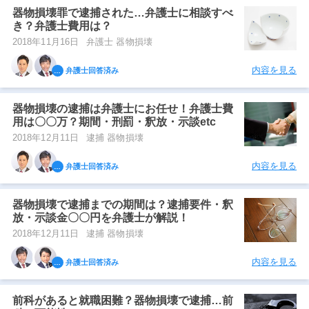
器物損壊罪で逮捕された…弁護士に相談すべ
き？弁護士費用は？
2018年11月16日
弁護士 器物損壊
内容を見る
弁護士回答済み
器物損壊の逮捕は弁護士にお任せ！弁護士費
用は〇〇万？期間・刑罰・釈放・示談etc
2018年12月11日
逮捕 器物損壊
内容を見る
弁護士回答済み
器物損壊で逮捕までの期間は？逮捕要件・釈
放・示談金〇〇円を弁護士が解説！
2018年12月11日
逮捕 器物損壊
内容を見る
弁護士回答済み
前科があると就職困難？器物損壊で逮捕…前