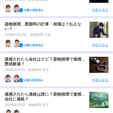
内容を見る
弁護士回答済み
器物損壊、慰謝料の計算・相場は？払えな
い？
2018年4月21日
器物損壊 示談
内容を見る
弁護士回答済み
逮捕されたら会社はクビ？器物損壊で逮捕…
懲戒解雇？
2018年8月2日
器物損壊 生活
内容を見る
弁護士回答済み
逮捕されたら連絡は誰に？器物損壊で逮捕…
会社に連絡？
2018年8月5日
器物損壊 生活