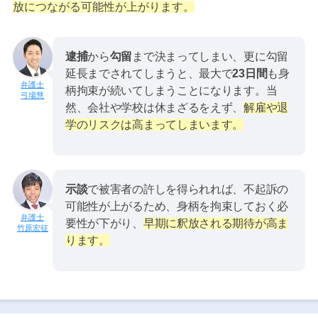
放につながる可能性が上がります。
逮捕
から
勾留
まで決まってしまい、更に勾留
延長までされてしまうと、最大で
23日間
も身
柄拘束が続いてしまうことになります。当
弓場慧
然、会社や学校は休まざるをえず、
解雇や退
学のリスクは高まってしまいます。
示談
で被害者の許しを得られれば、不起訴の
可能性が上がるため、身柄を拘束しておく必
要性が下がり、
早期に釈放される期待が高ま
竹原宏征
ります。