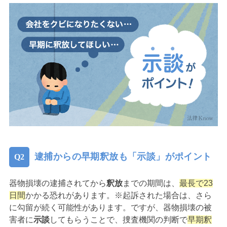
逮捕からの早期釈放も「示談」がポイント
器物損壊の逮捕されてから
釈放
までの期間は、
最長で23
日間
かかる恐れがあります。※起訴された場合は、さら
に勾留が続く可能性があります。ですが、器物損壊の被
害者に
示談
してもらうことで、捜査機関の判断で
早期釈