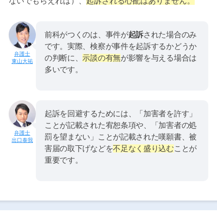
ないでもらえれば）、
起訴される心配はありません。
前科がつくのは、事件が
起訴
された場合のみ
です。実際、検察が事件を起訴するかどうか
の判断に、
示談の有無
が影響を与える場合は
東山大祐
多いです。
起訴を回避するためには、「加害者を許す」
ことが記載された宥恕条項や、「加害者の処
罰を望まない」ことが記載された嘆願書、被
出口泰我
害届の取下げなどを
不足なく盛り込む
ことが
重要です。