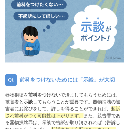
前科をつけないためには「示談」が大切
器物損壊を
前科をつけない
で済ましてもらうためには、
被害者と
示談
してもらうことが重要です。器物損壊の被
害者にお詫びをして、許しを得ることができれば、
起訴
され前科がつく可能性は下がります。
また、親告罪であ
る器物損壊罪は、示談で告訴が取り消されれば（告訴し