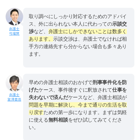
取り調べにしっかり対応するためのアドバイ
ス、外に出られない本人に代わっての
示談交
渉
など、
弁護士にしかできないことは数多く
弓場慧
あります。
示談交渉は、弁護士でなければ相
手方の連絡先すら分からない場合も多々あり
ます。
早めの弁護士相談のおかげで
刑事事件化を防
げた
ケース、事件後すぐに釈放されて
仕事を
失わないで済んだ
ケースなど、弁護士相談が
富澤貴浩
問題を早期に解決し、今まで通りの生活を取
り戻す
ための第一歩になります。まずは気軽
に使える
無料相談
をぜひ試してみてくださ
い。