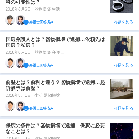
科の可能性は？
2018年8月6日
器物損壊 生活
内容を見る
弁護士回答済み
国選弁護人とは？器物損壊で逮捕…依頼先は
国選？私選？
2018年8月1日
器物損壊 弁護士
内容を見る
弁護士回答済み
前歴とは？前科と違う？器物損壊で逮捕…起
訴猶予は前歴？
2018年8月1日
生活 器物損壊
内容を見る
弁護士回答済み
保釈の条件は？器物損壊で逮捕…保釈に必要
なことは？
2018年8月3日
逮捕 器物損壊