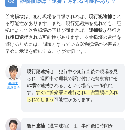
器物損壊は「逮捕」される可能性あり？
器物損壊は、犯行現場を目撃されれば、
現行犯逮捕
され
る可能性があります。また、現行犯逮捕を免れても、証
拠によって器物損壊の容疑が固まれば、
逮捕状
が発行さ
れ
後日逮捕
される可能性があります。器物損壊の逮捕を
避けるためには、問題となっている器物損壊の被害者と
早めに示談を締結することが大切です。
現行犯逮捕
は、犯行中や犯行直後の現場を見
られ、巡回中や通報で駆け付けた警察官に
そ
の場で逮捕
される、という場合が一般的で
富澤貴浩
す。
すぐに警察署に連行され、留置場に入れ
られてしまう
可能性があります。
後日逮捕
（通常逮捕）は、事件後に時間が