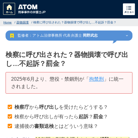
Home
/
器物損壊
/
検察に呼び出された？器物損壊で呼び出し…不起訴？罰金？
監修者：アトム法律事務所 代表弁護士
岡野武志
検察に呼び出された？器物損壊で呼び出
し…不起訴？罰金？
刑事事件
でお困りの方
2025年6月より、懲役・禁錮刑が「
拘禁刑
」に統一
されました。
刑事事件の無料相談
検察庁
から
呼び出し
を受けたらどうする？
家族が逮捕された方はこちら
検察から呼び出しが有ったら
起訴
？
罰金
？
逮捕後の
書類送検
とはどういう意味？
刑事事件の記事一覧