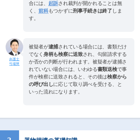
合には、
起訴
され裁判が開かれることは無
く、
前科
もつかずに
刑事手続きは終了
しま
す。
被疑者が
逮捕
されている場合には、書類だけ
でなく
身柄も検察に送致
され、勾留請求する
か否かの判断が行われます。被疑者が逮捕さ
弓場慧
れていない場合には、いわゆる
書類送検
で事
件が検察に送致されると、その後は
検察から
の呼び出し
に応じて取り調べを受ける、と
いった流れになります。