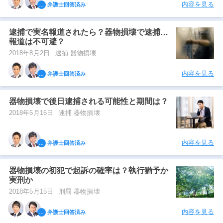
内容を見る
弁護士回答済み
逮捕で実名報道されたら？器物損壊で逮捕…
報道は不可避？
2018年8月2日
逮捕 器物損壊
内容を見る
弁護士回答済み
器物損壊で後日逮捕される可能性と期間は？
2018年5月16日
逮捕 器物損壊
内容を見る
弁護士回答済み
器物損壊の初犯で起訴の確率は？執行猶予か
実刑か
2018年5月15日
刑罰 器物損壊
内容を見る
弁護士回答済み