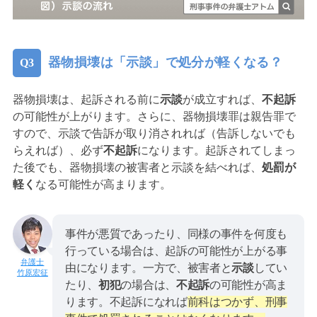
器物損壊は「示談」で処分が軽くなる？
器物損壊は、起訴される前に
示談
が成立すれば、
不起訴
の可能性が上がります。さらに、器物損壊罪は親告罪で
すので、示談で告訴が取り消されれば（告訴しないでも
らえれば）、必ず
不起訴
になります。起訴されてしまっ
た後でも、器物損壊の被害者と示談を結べれば、
処罰が
軽く
なる可能性が高まります。
事件が悪質であったり、同様の事件を何度も
行っている場合は、起訴の可能性が上がる事
由になります。一方で、被害者と
示談
してい
竹原宏征
たり、
初犯
の場合は、
不起訴
の可能性が高ま
ります。不起訴になれば
前科はつかず、刑事