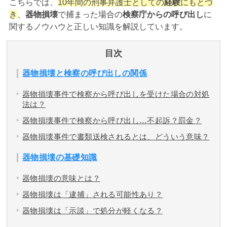
こちらでは、
10年間の刑事弁護士としての
経験
にもとづ
き
、
器物損壊
で捕まった場合の
検察庁からの呼び出し
に
アトムについて
関するノウハウと正しい知識を解説しています。
知りたい方
弁護士紹介
目次
器物損壊と検察の呼び出しの関係
弁護士費用
器物損壊事件で検察から呼び出しを受けた場合の対処
法は？
アクセス
器物損壊事件で検察から呼び出し…不起訴？罰金？
器物損壊事件で書類送検されるとは、どういう意味？
解決実績
器物損壊の基礎知識
器物損壊の意味とは？
ご依頼者からのお手紙
器物損壊は「逮捕」される可能性あり？
無料相談の口コミ評判
器物損壊は「示談」で処分が軽くなる？