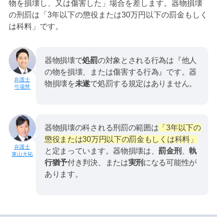
物を損壊し、又は傷害した」場合を差します。器物損壊
の刑罰は「3年以下の懲役または30万円以下の罰金もしく
は科料」です。
器物損壊で
処罰
の対象とされる行為は『他人
の物を損壊、または傷害する行為』です。器
物損壊を
未遂
で処罰する規定はありません。
弓場慧
器物損壊の科される刑罰の範囲は
「3年以下の
懲役または30万円以下の罰金もしくは科料」
と定まっています。器物損壊は、
罰金刑
、
執
東山大祐
行猶予
付き判決、または
実刑
になる可能性が
あります。