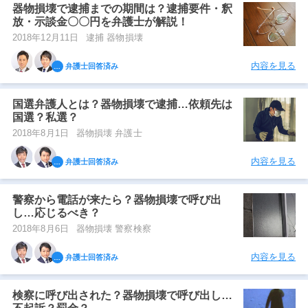
器物損壊で逮捕までの期間は？逮捕要件・釈
放・示談金〇〇円を弁護士が解説！
2018年12月11日
逮捕 器物損壊
内容を見る
弁護士回答済み
国選弁護人とは？器物損壊で逮捕…依頼先は
国選？私選？
2018年8月1日
器物損壊 弁護士
内容を見る
弁護士回答済み
警察から電話が来たら？器物損壊で呼び出
し…応じるべき？
2018年8月6日
器物損壊 警察検察
内容を見る
弁護士回答済み
検察に呼び出された？器物損壊で呼び出し…