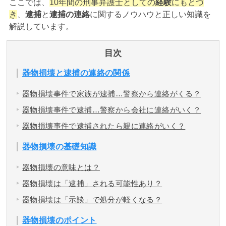
ここでは、
10年間の刑事弁護士としての
経験
にもとづ
き
、
逮捕
と
逮捕の連絡
に関するノウハウと正しい知識を
アトムについて
解説しています。
知りたい方
弁護士紹介
目次
器物損壊と逮捕の連絡の関係
弁護士費用
器物損壊事件で家族が逮捕…警察から連絡がくる？
器物損壊事件で逮捕…警察から会社に連絡がいく？
アクセス
器物損壊事件で逮捕されたら親に連絡がいく？
解決実績
器物損壊の基礎知識
器物損壊の意味とは？
ご依頼者からのお手紙
器物損壊は「逮捕」される可能性あり？
器物損壊は「示談」で処分が軽くなる？
無料相談の口コミ評判
器物損壊のポイント