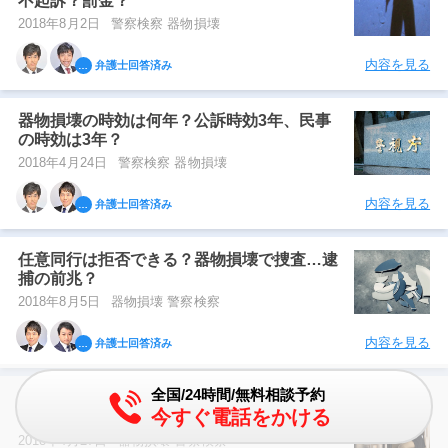
不起訴？罰金？
2018年8月2日
警察検察 器物損壊
内容を見る
弁護士回答済み
器物損壊の時効は何年？公訴時効3年、民事
の時効は3年？
2018年4月24日
警察検察 器物損壊
内容を見る
弁護士回答済み
任意同行は拒否できる？器物損壊で捜査…逮
捕の前兆？
2018年8月5日
器物損壊 警察検察
内容を見る
弁護士回答済み
全国/24時間/無料相談予約
器物損壊の被害届を取り下げ…期限は？捜査
今すぐ電話をかける
は…？
2018年4月27日
器物損壊 警察検察