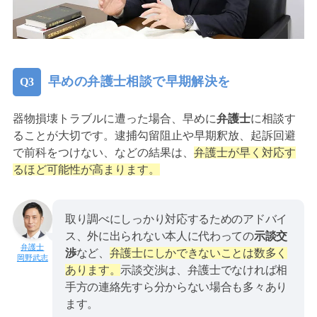
早めの弁護士相談で早期解決を
器物損壊トラブルに遭った場合、早めに
弁護士
に相談す
ることが大切です。逮捕勾留阻止や早期釈放、起訴回避
で前科をつけない、などの結果は、
弁護士が早く対応す
るほど可能性が高まります。
取り調べにしっかり対応するためのアドバイ
ス、外に出られない本人に代わっての
示談交
渉
など、
弁護士にしかできないことは数多く
岡野武志
あります。
示談交渉は、弁護士でなければ相
手方の連絡先すら分からない場合も多々あり
ます。