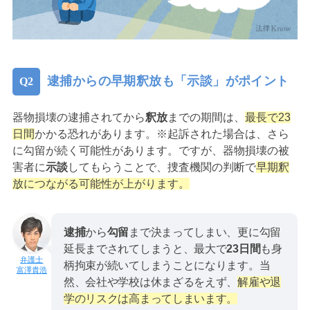
逮捕からの早期釈放も「示談」がポイント
器物損壊の逮捕されてから
釈放
までの期間は、
最長で23
日間
かかる恐れがあります。※起訴された場合は、さら
に勾留が続く可能性があります。ですが、器物損壊の被
害者に
示談
してもらうことで、捜査機関の判断で
早期釈
放につながる可能性が上がります。
逮捕
から
勾留
まで決まってしまい、更に勾留
延長までされてしまうと、最大で
23日間
も身
柄拘束が続いてしまうことになります。当
富澤貴浩
然、会社や学校は休まざるをえず、
解雇や退
学のリスクは高まってしまいます。