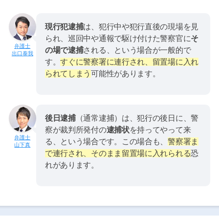
現行犯逮捕
は、犯行中や犯行直後の現場を見
られ、巡回中や通報で駆け付けた警察官に
そ
の場で逮捕
される、という場合が一般的で
出口泰我
す。
すぐに警察署に連行され、留置場に入れ
られてしまう
可能性があります。
後日逮捕
（通常逮捕）は、犯行の後日に、警
察が裁判所発付の
逮捕状
を持ってやって来
る、という場合です。この場合も、
警察署ま
山下真
で連行され、そのまま留置場に入れられる
恐
れがあります。