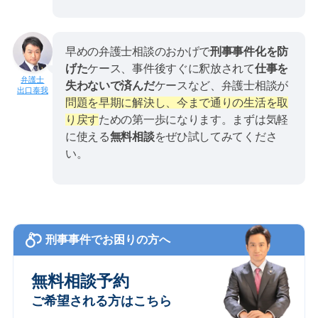
早めの弁護士相談のおかげで
刑事事件化を防
げた
ケース、事件後すぐに釈放されて
仕事を
失わないで済んだ
ケースなど、弁護士相談が
出口泰我
問題を早期に解決し、今まで通りの生活を取
り戻す
ための第一歩になります。まずは気軽
に使える
無料相談
をぜひ試してみてくださ
い。
刑事事件でお困りの方へ
無料相談予約
ご希望される方はこちら