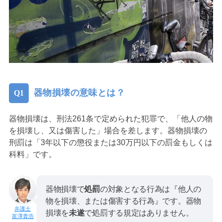
器物損壊の意味とは？
器物損壊は、刑法261条で定められた犯罪で、「他人の物
を損壊し、又は傷害した」場合を差します。器物損壊の
刑罰は「3年以下の懲役または30万円以下の罰金もしくは
科料」です。
器物損壊で
処罰
の対象となる行為は『他人の
物を損壊、または傷害する行為』です。器物
損壊を
未遂
で処罰する規定はありません。
富澤貴浩