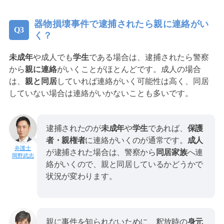
器物損壊事件で逮捕されたら親に連絡がい
く？
未成年
や成人でも
学生
である場合は、逮捕されたら警察
から
親に連絡
がいくことがほとんどです。成人の場合
は、
親と同居
していれば連絡がいく可能性は高く、同居
していない場合は連絡がいかないことも多いです。
逮捕されたのが
未成年
や
学生
であれば、
保護
者・親権者
に連絡がいくのが通常です。
成人
が逮捕された場合は、警察から
同居家族
へ連
岡野武志
絡がいくので、親と同居しているかどうかで
状況が変わります。
親に事件を知られないために、釈放時の
身元