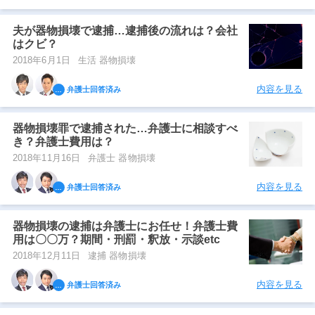
夫が器物損壊で逮捕…逮捕後の流れは？会社
はクビ？
2018年6月1日
生活 器物損壊
内容を見る
弁護士回答済み
器物損壊罪で逮捕された…弁護士に相談すべ
き？弁護士費用は？
2018年11月16日
弁護士 器物損壊
内容を見る
弁護士回答済み
器物損壊の逮捕は弁護士にお任せ！弁護士費
用は〇〇万？期間・刑罰・釈放・示談etc
2018年12月11日
逮捕 器物損壊
内容を見る
弁護士回答済み