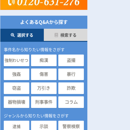
よくあるQ&Aから探す
選択する
検索する
事件名から知りたい情報をさがす
痴漢
盗撮
強制わいせつ
強姦
傷害
暴行
窃盗
万引き
詐欺
器物損壊
刑事事件
コラム
ジャンルから知りたい情報をさがす
示談
警察検察
逮捕