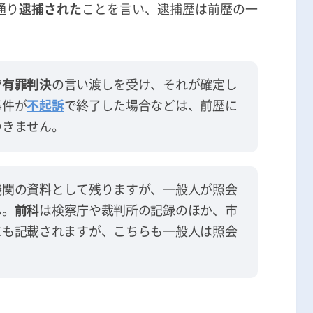
通り
逮捕された
ことを言い、逮捕歴は前歴の一
で有罪判決
の言い渡しを受け、それが確定し
事件が
不起訴
で終了した場合などは、前歴に
つきません。
機関の資料として残りますが、一般人が照会
ん。
前科
は検察庁や裁判所の記録のほか、市
にも記載されますが、こちらも一般人は照会