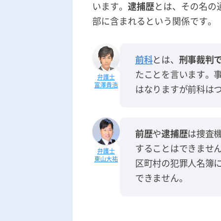
います。
逮捕歴
とは、その名の
部に含まれるという関係です。
前科
とは、
刑事裁判
たことを言います。
富澤貴浩
はなりますが前科は
前歴
や
逮捕歴
は捜査
することはできませ
東山大祐
区町村の犯罪人名簿
できません。