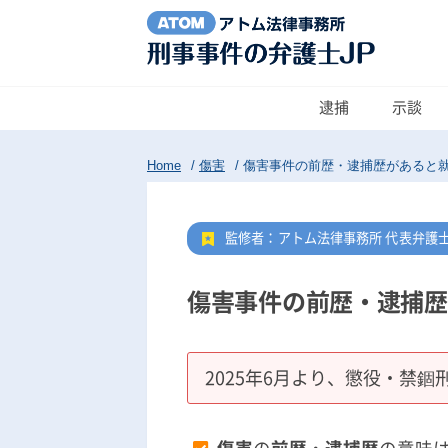
逮捕
示談
Home
/
傷害
/
傷害事件の前歴・逮捕歴があると
監修者：アトム法律事務所 代表弁護
傷害事件の前歴・逮捕歴
2025年6月より、懲役・禁錮