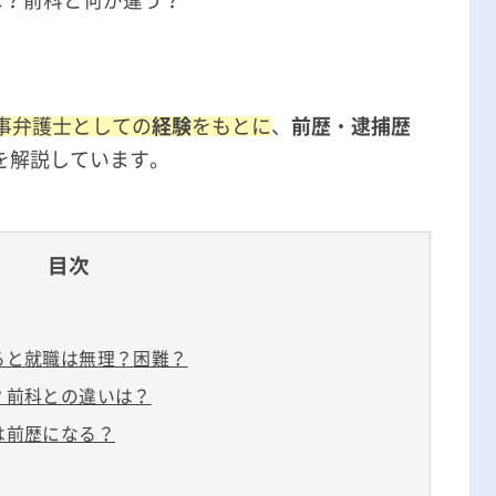
は？前科と何が違う？
刑事事件の記事一覧
？
アトムについて
知りたい方
刑事弁護士としての
経験
をもとに
、
前歴
・
逮捕歴
を解説しています。
弁護士紹介
弁護士費用
目次
アクセス
ると就職は無理？困難？
解決実績
？前科との違いは？
は前歴になる？
ご依頼者からのお手紙