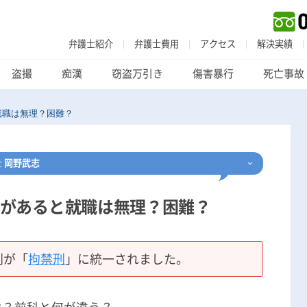
弁護士紹介
弁護士費用
アクセス
解決実績
盗撮
痴漢
窃盗万引き
傷害暴行
死亡事故
就職は無理？困難？
士
岡野武志
があると就職は無理？困難？
刑事事件
でお困りの方
刑事事件の無料相談
刑が「
拘禁刑
」に統一されました。
家族が逮捕された方はこちら