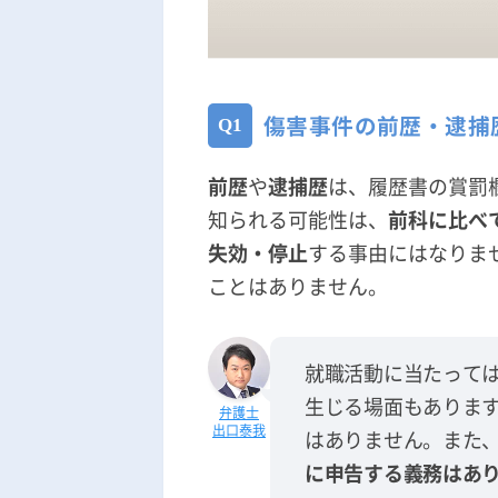
傷害事件の前歴・逮捕
前歴
や
逮捕歴
は、履歴書の賞罰
知られる可能性は、
前科に比べ
失効・停止
する事由にはなりま
ことはありません。
就職活動に当たって
生じる場面もありま
出口泰我
はありません。また
に申告する義務はあ