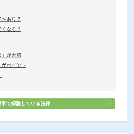
無料相談の口コミ評判
能性あり？
軽くなる？
談」が大切
」がポイント
を
記事で解説している法律