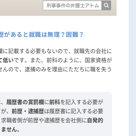
歴があると就職は無理？困難？
欄に記載する必要もないので、就職先の会社に
て低い
です。また、前科のように、国家資格が
せんので、逮捕のみを理由にただちに職を失う
は、
履歴書の賞罰欄
に
前科
を記入する必要が
すが、
前歴・逮捕歴
は履歴書に記入する必要
、求職者側が前歴や逮捕歴を会社側に
自発的
りません
。