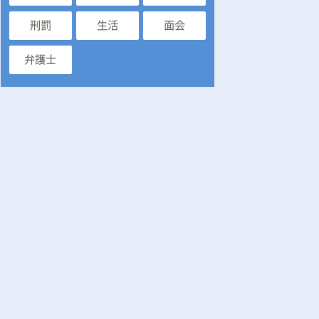
刑罰
生活
面会
弁護士