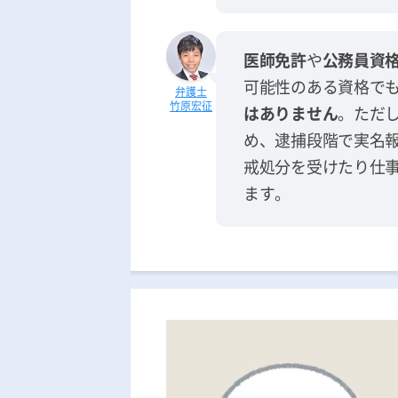
医師免許
や
公務員資
可能性のある資格で
竹原宏征
はありません
。ただ
め、逮捕段階で実名
戒処分を受けたり仕
ます。