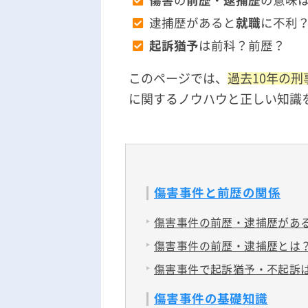
傷害
の
前歴
・
逮捕歴
の意味
逮捕歴があると
就職
に不利
起訴猶予
は前科？前歴？
このページでは、
過去10年の
に関するノウハウと正しい知識
傷害事件と前歴の関係
傷害事件の前歴・逮捕歴があ
傷害事件の前歴・逮捕歴とは
傷害事件で起訴猶予・不起訴
傷害事件の基礎知識