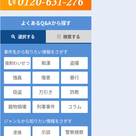
よくあるQ&Aから探す
選択する
検索する
事件名から知りたい情報をさがす
痴漢
盗撮
強制わいせつ
強姦
傷害
暴行
窃盗
万引き
詐欺
器物損壊
刑事事件
コラム
ジャンルから知りたい情報をさがす
示談
警察検察
逮捕