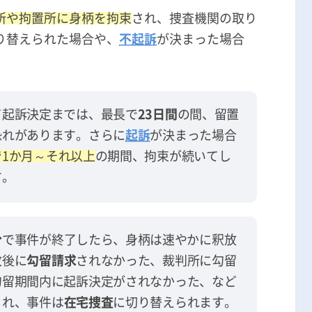
所や拘置所に身柄を拘束
され、捜査機関の取り
り替えられた場合や、
不起訴
が決まった場合
て起訴決定までは、最長で
23日間
の間、留置
恐れがあります。さらに
起訴
が決まった場合
1か月～それ以上
の期間、拘束が続いてし
す。
分
で事件が終了したら、身柄は速やかに釈放
致後に
勾留請求
されなかった、裁判所に勾留
勾留期間内に起訴決定がされなかった、など
され、事件は
在宅捜査
に切り替えられます。