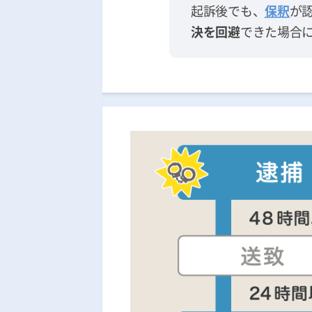
起訴後でも、
保釈
が
決を回避
できた場合