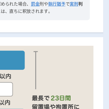
認められた場合、
罰金
刑や
執行猶予
で
実刑
判
には、直ちに釈放されます。