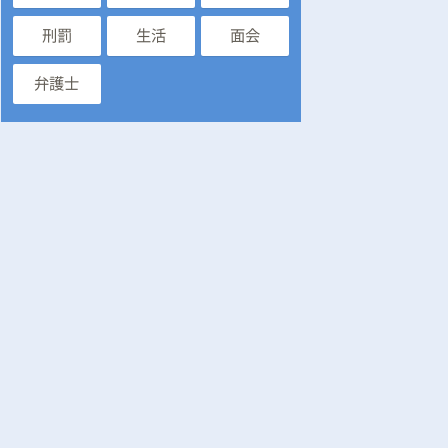
刑罰
生活
面会
弁護士