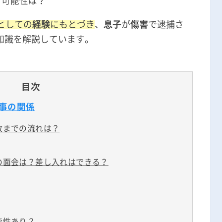
る可能性は？
無料相談の口コミ評判
としての
経験
にもとづき
、
息子
が
傷害
で逮捕さ
知識を解説しています。
目次
事の関係
放までの流れは？
の面会は？差し入れはできる？
能性あり？