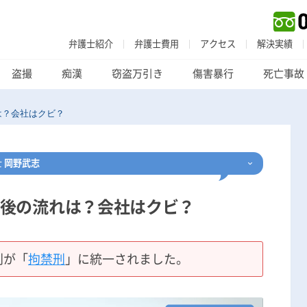
弁護士紹介
弁護士費用
アクセス
解決実績
盗撮
痴漢
窃盗万引き
傷害暴行
死亡事故
は？会社はクビ？
士
岡野武志
後の流れは？会社はクビ？
刑事事件
でお困りの方
刑事事件の無料相談
刑が「
拘禁刑
」に統一されました。
家族が逮捕された方はこちら