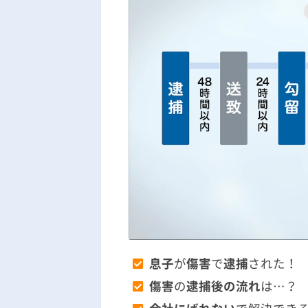
息子
が
傷害
で
逮捕
された！
傷害
の
逮捕後の流れ
は…？