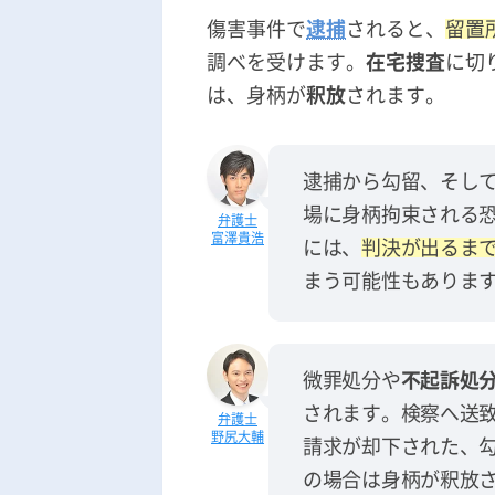
傷害事件で
逮捕
されると、
留置
調べを受けます。
在宅捜査
に切
は、身柄が
釈放
されます。
逮捕から勾留、そし
場に身柄拘束される
富澤貴浩
には、
判決が出るまで
まう可能性もありま
微罪処分や
不起訴処
されます。検察へ送
野尻大輔
請求が却下された、
の場合は身柄が釈放