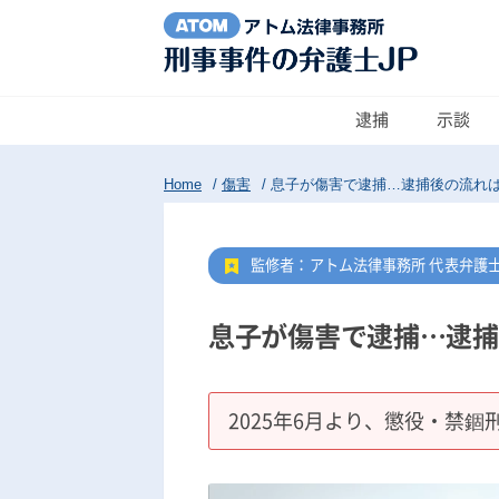
逮捕
示談
Home
/
傷害
/
息子が傷害で逮捕…逮捕後の流れ
監修者：アトム法律事務所 代表弁護
息子が傷害で逮捕…逮捕
2025年6月より、懲役・禁錮