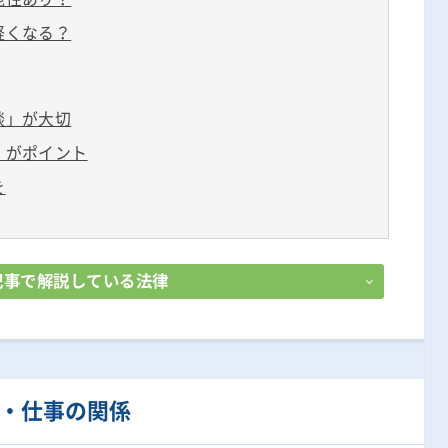
軽くなる？
談」が大切
」がポイント
を
記事で解説している法律
・仕事の関係