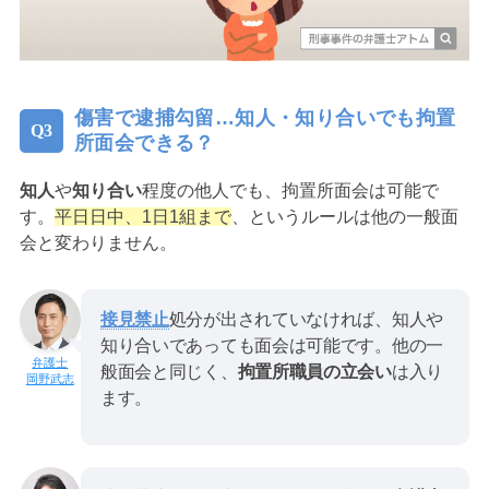
傷害で逮捕勾留…知人・知り合いでも拘置
所面会できる？
知人
や
知り合い
程度の他人でも、拘置所面会は可能で
す。
平日日中、1日1組まで
、というルールは他の一般面
会と変わりません。
接見禁止
処分が出されていなければ、知人や
知り合いであっても面会は可能です。他の一
般面会と同じく、
拘置所職員の立会い
は入り
岡野武志
ます。