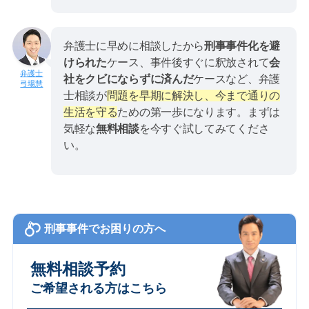
弁護士に早めに相談したから
刑事事件化を避
けられた
ケース、事件後すぐに釈放されて
会
社をクビにならずに済んだ
ケースなど、弁護
弓場慧
士相談が
問題を早期に解決し、今まで通りの
生活を守る
ための第一歩になります。まずは
気軽な
無料相談
を今すぐ試してみてくださ
い。
刑事事件でお困りの方へ
無料相談予約
ご希望される方はこちら