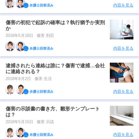
内容を見る
弁護士回答済み
傷害の初犯で起訴の確率は？執行猶予か実刑
か
2018年5月18日
傷害 刑罰
内容を見る
弁護士回答済み
逮捕されたら連絡は誰に？傷害で逮捕…会社
に連絡される？
2018年8月2日
傷害 生活
内容を見る
弁護士回答済み
傷害の示談書の書き方、雛形テンプレート
は？
2018年5月15日
傷害 示談
内容を見る
弁護士回答済み