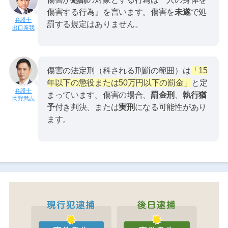
傷害する行為』を言います。傷害を
未遂
で処
罰する規定はありません。
出口泰我
傷害の法定刑（科される刑罰の範囲）は
「15
年以下の懲役または50万円以下の罰金」
と定
まっています。傷害の場合、
罰金刑
、
執行猶
岡野武志
予
付き判決、または
実刑
になる可能性があり
ます。