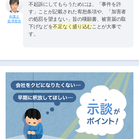
不起訴にしてもらうためには、「事件を許
す」ことが記載された宥恕条項や、「加害者
の処罰を望まない」旨の嘆願書、被害届の取
富澤貴浩
下げなどを
不足なく盛り込む
ことが大事で
す。