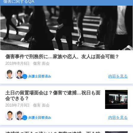
傷害に関するQA
傷害事件で刑務所に…家族や恋人、友人は面会可能？
2018年8月6日
傷害 面会
内容を見る
弁護士回答済み
土日の留置場面会は？傷害で逮捕…祝日も面
会できる？
2018年7月9日
傷害 面会
内容を見る
弁護士回答済み