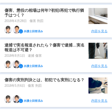
傷害、懲役の相場は何年?初犯/再犯で執行猶
予はつく？
2018年4月28日
傷害 刑罰
内容を見る
弁護士回答済み
逮捕で実名報道されたら？傷害で逮捕…実名
報道は不可避？
2018年8月1日
逮捕 傷害
内容を見る
弁護士回答済み
傷害の実刑判決とは、初犯でも実刑になる？
2018年5月6日
傷害 刑罰
内容を見る
弁護士回答済み