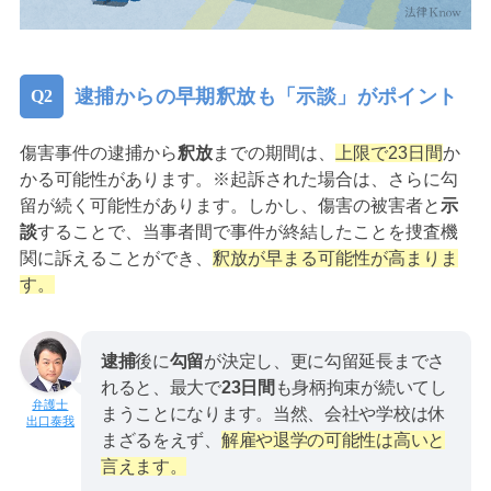
逮捕からの早期釈放も「示談」がポイント
傷害事件の逮捕から
釈放
までの期間は、
上限で23日間
か
かる可能性があります。※起訴された場合は、さらに勾
留が続く可能性があります。しかし、傷害の被害者と
示
談
することで、当事者間で事件が終結したことを捜査機
関に訴えることができ、
釈放が早まる可能性が高まりま
す。
逮捕
後に
勾留
が決定し、更に勾留延長までさ
れると、最大で
23日間
も身柄拘束が続いてし
まうことになります。当然、会社や学校は休
出口泰我
まざるをえず、
解雇や退学の可能性は高いと
言えます。