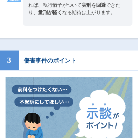
れば、執行猶予がついて
実刑を回避
できた
り、
量刑が軽く
なる期待は上がります。
傷害事件のポイント