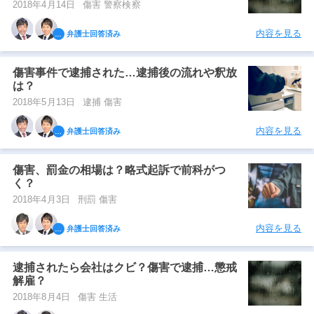
2018年4月14日
傷害 警察検察
内容を見る
弁護士回答済み
傷害事件で逮捕された…逮捕後の流れや釈放
は？
2018年5月13日
逮捕 傷害
内容を見る
弁護士回答済み
傷害、罰金の相場は？略式起訴で前科がつ
く？
2018年4月3日
刑罰 傷害
内容を見る
弁護士回答済み
逮捕されたら会社はクビ？傷害で逮捕…懲戒
解雇？
2018年8月4日
傷害 生活