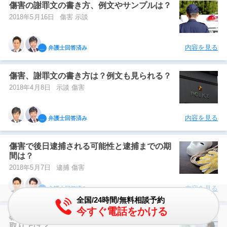
傷害の謝罪文の書き方、例文やサンプルは？
2018年5月16日
傷害 示談
内容を見る
弁護士回答済み
傷害、謝罪文の書き方は？例文も見られる？
2018年4月8日
示談 傷害
内容を見る
弁護士回答済み
傷害で後日逮捕される可能性と逮捕までの期
間は？
2018年5月7日
逮捕 傷害
内容を見る
弁護士回答済み
全国/24時間/無料相談予約
今すぐ電話をかける
教員が傷害で逮捕…逮捕後の流れは？免許は
取り上げ？