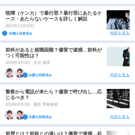
喧嘩（ケンカ）で暴行罪？暴行罪にあたるケ
ース・あたらないケースを詳しく解説
2021年12月10日
内容を見る
弁護士回答済み
前科があると就職困難？傷害で逮捕…前科が
つく可能性は？
2018年8月4日
生活 傷害
内容を見る
弁護士回答済み
警察から電話が来たら？傷害で呼び出し…応
じるべき？
2018年8月3日
傷害 警察検察
内容を見る
弁護士回答済み
前歴とは？前科との違いは？傷害で逮捕…起