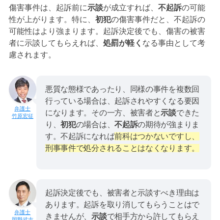
傷害事件は、起訴前に
示談
が成立すれば、
不起訴
の可能
性が上がります。特に、
初犯
の傷害事件だと、不起訴の
可能性はより強まります。起訴決定後でも、傷害の被害
者に示談してもらえれば、
処罰が軽く
なる事由として考
慮されます。
悪質な態様であったり、同様の事件を複数回
行っている場合は、起訴されやすくなる要因
になります。その一方、被害者と
示談
できた
竹原宏征
り、
初犯
の場合は、
不起訴
の期待が強まりま
す。不起訴になれば
前科はつかないですし、
刑事事件で処分されることはなくなります。
起訴決定後でも、被害者と示談すべき理由は
あります。起訴を取り消してもらうことはで
きませんが、
示談
で相手方から許してもらえ
岡野武志