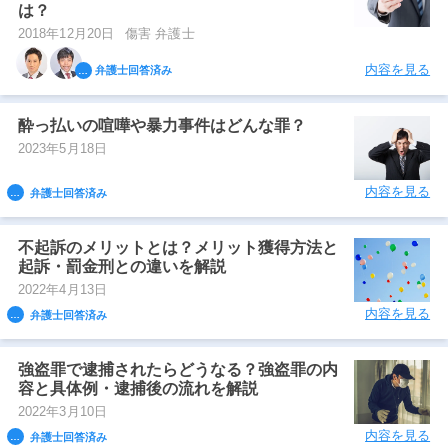
は？
2018年12月20日
傷害 弁護士
内容を見る
弁護士回答済み
酔っ払いの喧嘩や暴力事件はどんな罪？
2023年5月18日
内容を見る
弁護士回答済み
不起訴のメリットとは？メリット獲得方法と
起訴・罰金刑との違いを解説
2022年4月13日
内容を見る
弁護士回答済み
強盗罪で逮捕されたらどうなる？強盗罪の内
容と具体例・逮捕後の流れを解説
2022年3月10日
内容を見る
弁護士回答済み