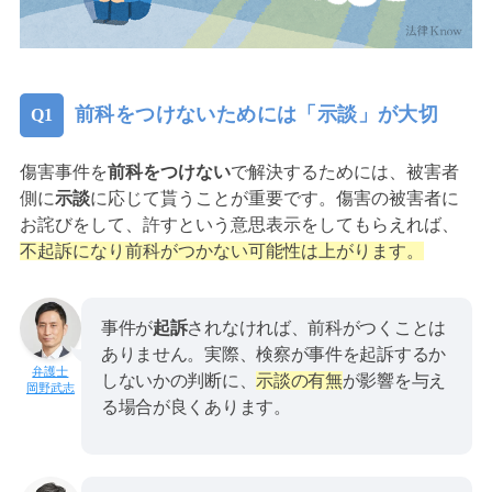
前科をつけないためには「示談」が大切
傷害事件を
前科をつけない
で解決するためには、被害者
側に
示談
に応じて貰うことが重要です。傷害の被害者に
お詫びをして、許すという意思表示をしてもらえれば、
不起訴になり前科がつかない可能性は上がります。
事件が
起訴
されなければ、前科がつくことは
ありません。実際、検察が事件を起訴するか
しないかの判断に、
示談の有無
が影響を与え
岡野武志
る場合が良くあります。