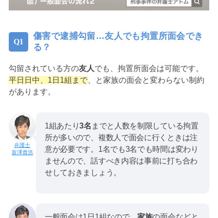
傷害で逮捕勾留…友人でも拘置所面会でき
る？
勾留されている方の
友人
でも、拘置所面会は可能です。
平日日中、1日1組まで
、と家族の面会と変わらない制約
があります。
1組あたり
3名
までと人数を制限している拘置
所が多いので、複数人で面会に行くときは注
意が必要です。1名でも3名でも時間は変わり
富澤貴浩
ませんので、話すべき内容は事前に打ち合わ
せしておきましょう。
一般面会は1日1組なので、
家族
の面会などと