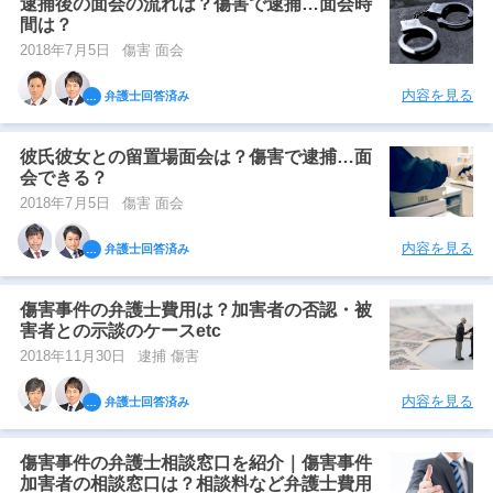
逮捕後の面会の流れは？傷害で逮捕…面会時
間は？
2018年7月5日
傷害 面会
内容を見る
弁護士回答済み
彼氏彼女との留置場面会は？傷害で逮捕…面
会できる？
2018年7月5日
傷害 面会
内容を見る
弁護士回答済み
傷害事件の弁護士費用は？加害者の否認・被
害者との示談のケースetc
2018年11月30日
逮捕 傷害
内容を見る
弁護士回答済み
傷害事件の弁護士相談窓口を紹介｜傷害事件
加害者の相談窓口は？相談料など弁護士費用