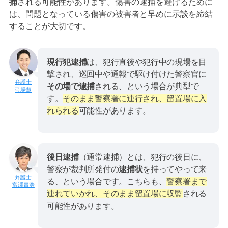
捕
される可能性があります。傷害の逮捕を避けるために
は、問題となっている傷害の被害者と早めに示談を締結
することが大切です。
現行犯逮捕
は、犯行直後や犯行中の現場を目
撃され、巡回中や通報で駆け付けた警察官に
その場で逮捕
される、という場合が典型で
弓場慧
す。
そのまま警察署に連行され、留置場に入
れられる
可能性があります。
後日逮捕
（通常逮捕）とは、犯行の後日に、
警察が裁判所発付の
逮捕状
を持ってやって来
る、という場合です。こちらも、
警察署まで
富澤貴浩
連れていかれ、そのまま留置場に収監
される
可能性があります。