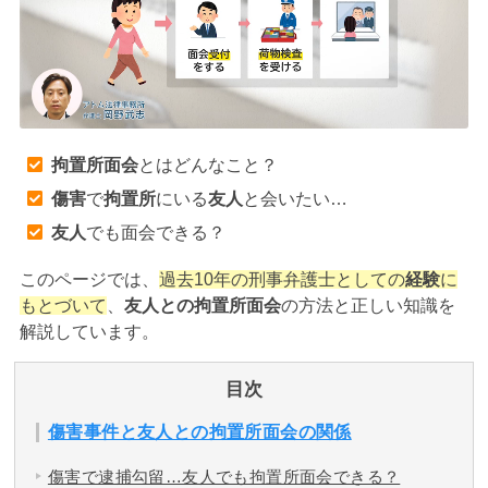
アトムについて
知りたい方
弁護士紹介
拘置所面会
とはどんなこと？
弁護士費用
傷害
で
拘置所
にいる
友人
と会いたい…
友人
でも面会できる？
アクセス
このページでは、
過去10年の刑事弁護士としての
経験
に
もとづいて
、
友人との拘置所面会
の方法と正しい知識を
解決実績
解説しています。
ご依頼者からのお手紙
目次
傷害事件と友人との拘置所面会の関係
無料相談の口コミ評判
傷害で逮捕勾留…友人でも拘置所面会できる？