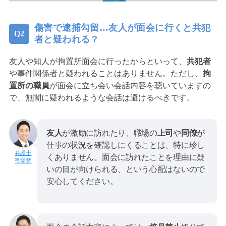
傷害で逮捕勾留…友人が面会に行くと共犯
者と疑われる？
友人や知人が拘置所面会に行ったからといって、
共犯者
や事件関係者と疑われることはありません。ただし、
拘
置所の職員
が面会に立ち会い会話内容を聴いていますの
で、無闇に疑われるような会話は避けるべきです。
友人
が激励に訪れたり、職場の
上司
や
同僚
が
仕事の状況を確認しにくることは、特に珍し
くありません。面会に訪れたことを理由に疑
弓場慧
いの目が向けられる、という心配はないので
安心してください。