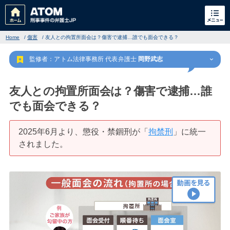
Home
/
傷害
/
友人との拘置所面会は？傷害で逮捕…誰でも面会できる？
監修者：アトム法律事務所 代表弁護士
岡野武志
友人との拘置所面会は？傷害で逮捕…誰
でも面会できる？
刑事事件
でお困りの方
2025年6月より、懲役・禁錮刑が「
拘禁刑
」に統一
されました。
刑事事件の無料相談
家族が逮捕された方はこちら
刑事事件の記事一覧