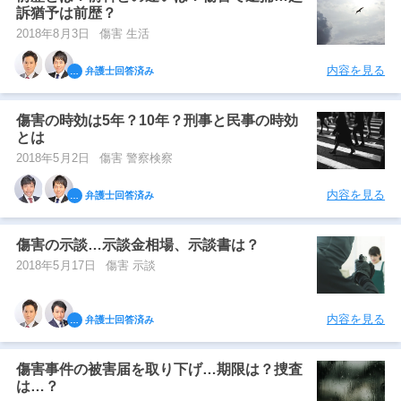
訴猶予は前歴？
2018年8月3日
傷害 生活
内容を見る
弁護士回答済み
傷害の時効は5年？10年？刑事と民事の時効
とは
2018年5月2日
傷害 警察検察
内容を見る
弁護士回答済み
傷害の示談…示談金相場、示談書は？
2018年5月17日
傷害 示談
内容を見る
弁護士回答済み
傷害事件の被害届を取り下げ…期限は？捜査
は…？