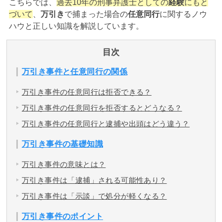
こちらでは、
過去10年の刑事弁護士としての
経験
にもと
づいて
、
万引き
で捕まった場合の
任意同行
に関するノウ
アトムについて
ハウと正しい知識を解説しています。
知りたい方
弁護士紹介
目次
万引き事件と任意同行の関係
弁護士費用
万引き事件の任意同行は拒否できる？
万引き事件の任意同行を拒否するとどうなる？
アクセス
万引き事件の任意同行と逮捕や出頭はどう違う？
解決実績
万引き事件の基礎知識
万引き事件の意味とは？
ご依頼者からのお手紙
万引き事件は「逮捕」される可能性あり？
万引き事件は「示談」で処分が軽くなる？
無料相談の口コミ評判
万引き事件のポイント