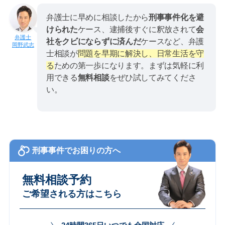
弁護士に早めに相談したから
刑事事件化を避
けられた
ケース、逮捕後すぐに釈放されて
会
社をクビにならずに済んだ
ケースなど、弁護
岡野武志
士相談が
問題を早期に解決し、日常生活を守
る
ための第一歩になります。まずは気軽に利
用できる
無料相談
をぜひ試してみてくださ
い。
刑事事件でお困りの方へ
無料相談予約
ご希望される方はこちら