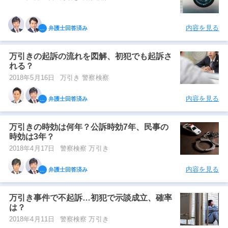
内容を見る
弁護士回答済み
万引きの起訴の流れを図解、初犯でも起訴さ
れる？
2018年5月16日
万引き 警察検察
内容を見る
弁護士回答済み
万引きの時効は何年？公訴時効7年、民事の
時効は3年？
2018年4月17日
警察検察 万引き
内容を見る
弁護士回答済み
万引き事件で不起訴…初犯で示談成立、確率
は？
2018年4月11日
警察検察 万引き