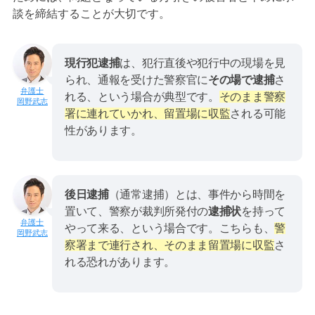
談を締結することが大切です。
現行犯逮捕
は、犯行直後や犯行中の現場を見
られ、通報を受けた警察官に
その場で逮捕
さ
れる、という場合が典型です。
そのまま警察
岡野武志
署に連れていかれ、留置場に収監
される可能
性があります。
後日逮捕
（通常逮捕）とは、事件から時間を
置いて、警察が裁判所発付の
逮捕状
を持って
やって来る、という場合です。こちらも、
警
岡野武志
察署まで連行され、そのまま留置場に収監
さ
れる恐れがあります。