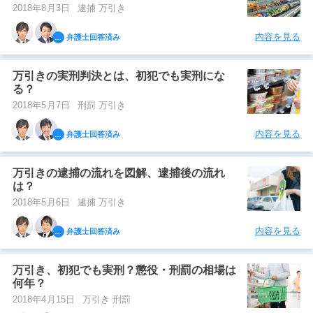
2018年8月3日
逮捕 万引き
内容を見る
弁護士回答済み
万引きの実刑判決とは、初犯でも実刑にな
る？
2018年5月7日
刑罰 万引き
内容を見る
弁護士回答済み
万引きの逮捕の流れを図解、逮捕後の流れ
は？
2018年5月6日
逮捕 万引き
内容を見る
弁護士回答済み
万引き、初犯でも実刑？懲役・刑罰の相場は
何年？
2018年4月15日
万引き 刑罰