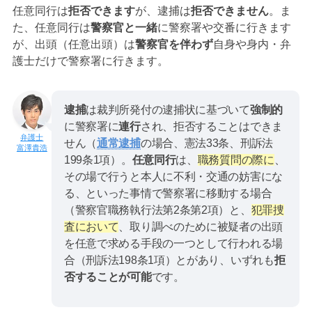
任意同行は
拒否できます
が、逮捕は
拒否できません
。ま
た、任意同行は
警察官と一緒
に警察署や交番に行きます
が、出頭（任意出頭）は
警察官を伴わず
自身や身内・弁
護士だけで警察署に行きます。
逮捕
は裁判所発付の逮捕状に基づいて
強制的
に警察署に
連行
され、拒否することはできま
せん（
通常逮捕
の場合、憲法33条、刑訴法
富澤貴浩
199条1項）。
任意同行
は、
職務質問の際に
、
その場で行うと本人に不利・交通の妨害にな
る、といった事情で警察署に移動する場合
（警察官職務執行法第2条第2項）と、
犯罪捜
査において
、取り調べのために被疑者の出頭
を任意で求める手段の一つとして行われる場
合（刑訴法198条1項）とがあり、いずれも
拒
否することが可能
です。