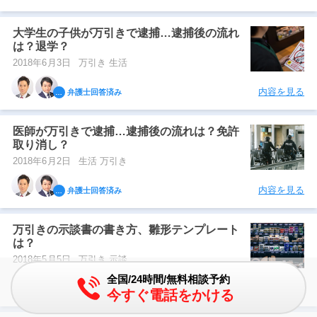
大学生の子供が万引きで逮捕…逮捕後の流れ
は？退学？
2018年6月3日
万引き 生活
内容を見る
弁護士回答済み
医師が万引きで逮捕…逮捕後の流れは？免許
取り消し？
2018年6月2日
生活 万引き
内容を見る
弁護士回答済み
万引きの示談書の書き方、雛形テンプレート
は？
2018年5月5日
万引き 示談
全国/24時間/無料相談予約
内容を見る
弁護士回答済み
今すぐ電話をかける