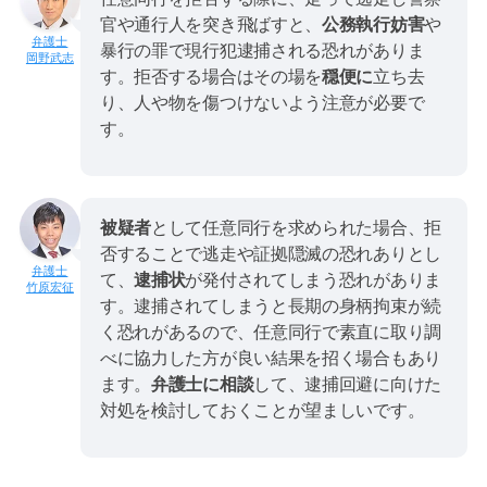
官や通行人を突き飛ばすと、
公務執行妨害
や
暴行の罪で現行犯逮捕される恐れがありま
岡野武志
す。拒否する場合はその場を
穏便に
立ち去
り、人や物を傷つけないよう注意が必要で
す。
被疑者
として任意同行を求められた場合、拒
否することで逃走や証拠隠滅の恐れありとし
て、
逮捕状
が発付されてしまう恐れがありま
竹原宏征
す。逮捕されてしまうと長期の身柄拘束が続
く恐れがあるので、任意同行で素直に取り調
べに協力した方が良い結果を招く場合もあり
ます。
弁護士に相談
して、逮捕回避に向けた
対処を検討しておくことが望ましいです。