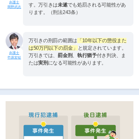
す。万引きは
未遂
でも処罰される可能性があ
岡野武志
ります。（刑法243条）
万引きの刑罰の範囲は
「10年以下の懲役また
は50万円以下の罰金」
と規定されています。
万引きでは、
罰金刑
、
執行猶予
付き判決、ま
竹原宏征
たは
実刑
になる可能性があります。