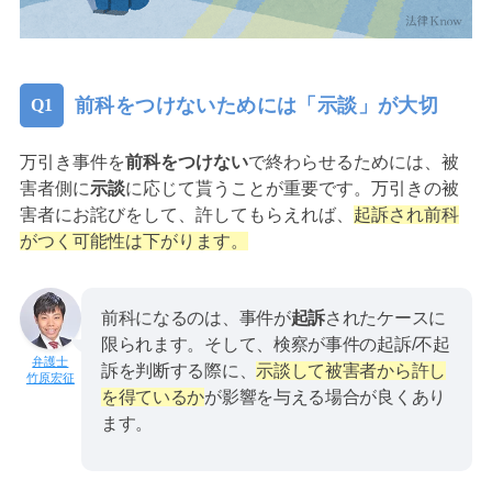
前科をつけないためには「示談」が大切
万引き事件を
前科をつけない
で終わらせるためには、被
害者側に
示談
に応じて貰うことが重要です。万引きの被
害者にお詫びをして、許してもらえれば、
起訴され前科
がつく可能性は下がります。
前科になるのは、事件が
起訴
されたケースに
限られます。そして、検察が事件の起訴/不起
訴を判断する際に、
示談して被害者から許し
竹原宏征
を得ているか
が影響を与える場合が良くあり
ます。