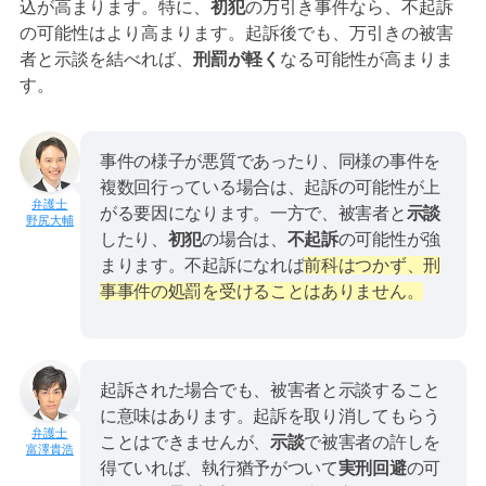
込が高まります。特に、
初犯
の万引き事件なら、不起訴
の可能性はより高まります。起訴後でも、万引きの被害
者と示談を結べれば、
刑罰が軽く
なる可能性が高まりま
す。
事件の様子が悪質であったり、同様の事件を
複数回行っている場合は、起訴の可能性が上
がる要因になります。一方で、被害者と
示談
野尻大輔
したり、
初犯
の場合は、
不起訴
の可能性が強
まります。不起訴になれば
前科はつかず、刑
事事件の処罰を受けることはありません。
起訴された場合でも、被害者と示談すること
に意味はあります。起訴を取り消してもらう
ことはできませんが、
示談
で被害者の許しを
富澤貴浩
得ていれば、執行猶予がついて
実刑回避
の可