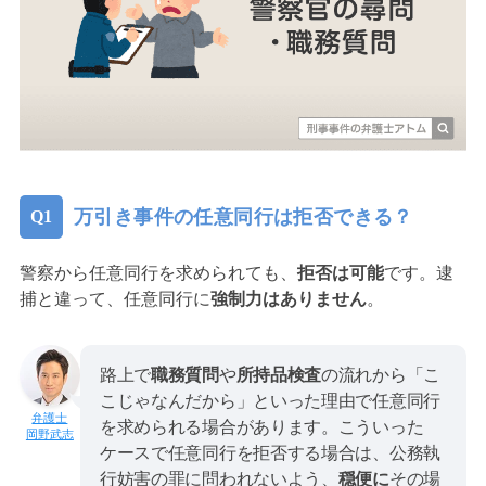
万引き事件の任意同行は拒否できる？
警察から任意同行を求められても、
拒否は可能
です。逮
捕と違って、任意同行に
強制力はありません
。
路上で
職務質問
や
所持品検査
の流れから「こ
こじゃなんだから」といった理由で任意同行
を求められる場合があります。こういった
岡野武志
ケースで任意同行を拒否する場合は、公務執
行妨害の罪に問われないよう、
穏便に
その場