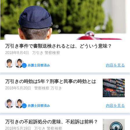
万引き事件で書類送検されるとは、どういう意味？
2018年8月4日
万引き 警察検察
内容を見る
弁護士回答済み
万引きの時効は5年？刑事と民事の時効とは
2018年5月20日
警察検察 万引き
内容を見る
弁護士回答済み
万引きの不起訴処分の意味、不起訴は前科？
2018年5月19日
万引き 警察検察