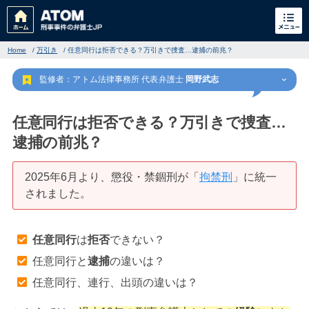
Home
/
万引き
/
任意同行は拒否できる？万引きで捜査…逮捕の前兆？
監修者：アトム法律事務所 代表弁護士
岡野武志
任意同行は拒否できる？万引きで捜査…
逮捕の前兆？
刑事事件
でお困りの方
2025年6月より、懲役・禁錮刑が「
拘禁刑
」に統一
されました。
刑事事件の無料相談
任意同行
は
拒否
できない？
家族が逮捕された方はこちら
任意同行と
逮捕
の違いは？
任意同行、連行、出頭の違いは？
刑事事件の記事一覧