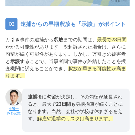
逮捕からの早期釈放も「示談」がポイント
万引き事件の逮捕から
釈放
までの期間は、
最長で23日間
かかる可能性があります。※起訴された場合は、さらに
勾留が続く可能性があります。しかし、万引きの被害者
と
示談
することで、当事者間で事件が終結したことを捜
査機関に訴えることができ、
釈放が早まる可能性が高ま
ります。
逮捕
後に
勾留
が決定し、その勾留が延長され
ると、最大で
23日間
も身柄拘束が続くことに
なります。当然、会社や学校は休まざるをえ
岡野武志
ず、
解雇や退学のリスクは高まります。