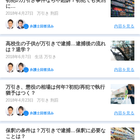
初犯の万引き事件なら不起訴？初犯でも実刑
に…
2018年4月27日
万引き 刑罰
内容を見る
弁護士回答済み
高校生の子供が万引きで逮捕…逮捕後の流れ
は？退学？
2018年6月7日
生活 万引き
内容を見る
弁護士回答済み
万引き、懲役の相場は何年?初犯/再犯で執行
猶予はつく？
2018年4月23日
万引き 刑罰
内容を見る
弁護士回答済み
保釈の条件は？万引きで逮捕…保釈に必要な
ことは？