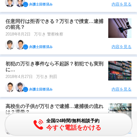
内容を見る
弁護士回答済み
任意同行は拒否できる？万引きで捜査…逮捕
の前兆？
2018年8月2日
万引き 警察検察
内容を見る
弁護士回答済み
初犯の万引き事件なら不起訴？初犯でも実刑
に…
2018年4月27日
万引き 刑罰
内容を見る
弁護士回答済み
高校生の子供が万引きで逮捕…逮捕後の流れ
は？退学？
2018年6月7日
生活 万引き
全国/24時間/無料相談予約
今すぐ電話をかける
内容を見る
弁護士回答済み