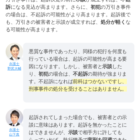
訴
になる見込が高まります。さらに、
初犯
の万引き事件
の場合は、不起訴の可能性がより高まります。起訴後で
も、万引きの被害者と示談が成立すれば、
処分が軽く
な
る可能性が高まります。
悪質な事件であったり、同様の犯行を何度も
行っている場合は、起訴の可能性が高まる要
因になります。しかし、被害者と
示談
した
野尻大輔
り、
初犯
の場合は、
不起訴
の期待が強まりま
す。不起訴になれば
前科はつかないですし、
刑事事件の処分を受けることはありません。
起訴されてしまった場合でも、被害者との示
談に意味はあります。起訴を無かったことに
はできませんが、
示談
で相手方に許しても
山下真
らっていれば、執行猶予で
実刑を回避
できた