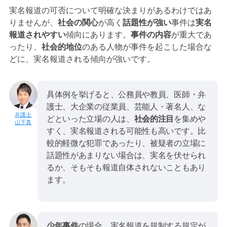
実名報道の可否について明確な決まりがあるわけではあ
りませんが、
社会の関心
が高く
話題性が強い
事件は
実名
報道されやすい
傾向にあります。
事件の内容
が重大であ
ったり、
社会的地位
のある人物が事件を起こした場合な
どに、実名報道される傾向が強いです。
具体例を挙げると、公務員や教員、医師・弁
護士、大企業の従業員、芸能人・著名人、な
どといった立場の人は、
社会的注目
を集めや
山下真
すく、実名報道される可能性も高いです。比
較的軽微な犯罪であったり、被疑者の立場に
話題性があまりない場合は、実名を伏せられ
るか、そもそも報道自体されないこともあり
ます。
少年事件
の場合、実名報道を規制する規定が