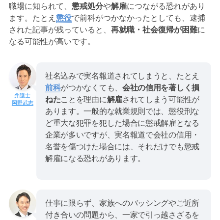
職場に知られて、
懲戒処分
や
解雇
につながる恐れがあり
ます。たとえ
懲役
で前科がつかなかったとしても、逮捕
された記事が残っていると、
再就職・社会復帰が困難
に
なる可能性が高いです。
社名込みで実名報道されてしまうと、たとえ
前科
がつかなくても、
会社の信用を著しく損
ねた
ことを理由に
解雇
されてしまう可能性が
岡野武志
あります。一般的な就業規則では、懲役刑な
ど重大な犯罪を犯した場合に懲戒解雇となる
企業が多いですが、実名報道で会社の信用・
名誉を傷つけた場合には、それだけでも懲戒
解雇になる恐れがあります。
仕事に限らず、家族へのバッシングやご近所
付き合いの問題から、一家で引っ越さざるを