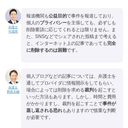
報道機関も
公益目的
で事件を報道しており、
個人の
プライバシー
を主張しても、必ずしも
削除要請に応じてくれるとは限りません。ま
弓場慧
た、SNSなどでシェアされた投稿まで考える
と、インターネット上の記事であっても
完全
に削除するのは困難
です。
個人ブログなどの記事については、弁護士を
通してプロバイダに情報開示をしてもらい、
場合によっては削除を求める
裁判
を起こすと
野尻大輔
いった方法もあります。しかし、時間と費用
がかかりますし、裁判を起こすことで
事件が
蒸し返される恐れ
もありますので慎重な判断
が必要です。