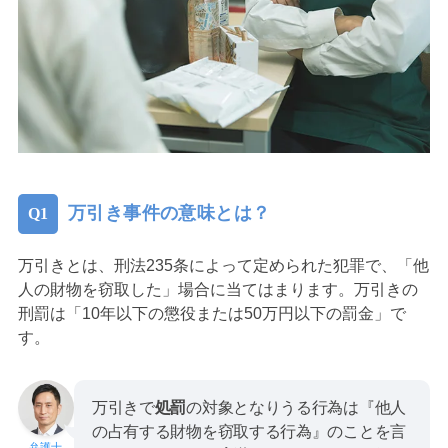
万引き事件の意味とは？
万引きとは、刑法235条によって定められた犯罪で、「他
人の財物を窃取した」場合に当てはまります。万引きの
刑罰は「10年以下の懲役または50万円以下の罰金」で
す。
万引きで
処罰
の対象となりうる行為は『他人
の占有する財物を窃取する行為』のことを言