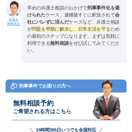
早めの弁護士相談のおかげで
刑事事件化を避
けられた
ケース、逮捕後すぐに釈放されて
会
社にバレずに済んだ
ケースなど、弁護士相談
岡野武志
が
問題を早期に解決し、日常生活を守る
ため
の最初のステップになります。まずは気軽に
利用できる
無料相談
をぜひ試してみてくださ
い。
刑事事件でお困りの方へ
無料相談予約
ご希望される方はこちら
24時間365日いつでも全国対応