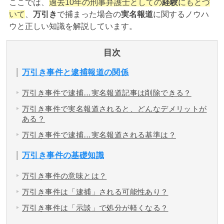
ここでは、
過去10年の刑事弁護士としての
経験
にもとづ
いて
、
万引き
で捕まった場合の
実名報道
に関するノウハ
アトムについて
ウと正しい知識を解説しています。
知りたい方
弁護士紹介
目次
万引き事件と逮捕報道の関係
弁護士費用
万引き事件で逮捕…実名報道記事は削除できる？
万引き事件で実名報道されると、どんなデメリットが
アクセス
ある？
万引き事件で逮捕…実名報道される基準は？
解決実績
万引き事件の基礎知識
万引き事件の意味とは？
ご依頼者からのお手紙
万引き事件は「逮捕」される可能性あり？
無料相談の口コミ評判
万引き事件は「示談」で処分が軽くなる？