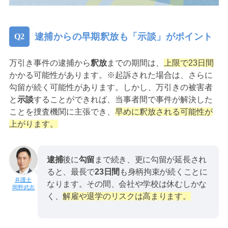
逮捕からの早期釈放も「示談」がポイント
万引き事件の逮捕から
釈放
までの期間は、
上限で23日間
かかる可能性があります。※起訴された場合は、さらに
勾留が続く可能性があります。しかし、万引きの被害者
と
示談
することができれば、当事者間で事件が解決した
ことを捜査機関に主張でき、
早めに釈放される可能性が
上がります。
逮捕
後に
勾留
まで続き、更に勾留が延長され
ると、最長で
23日間
も身柄拘束が続くことに
なります。その間、会社や学校は休むしかな
岡野武志
く、
解雇や退学のリスクは高まります。