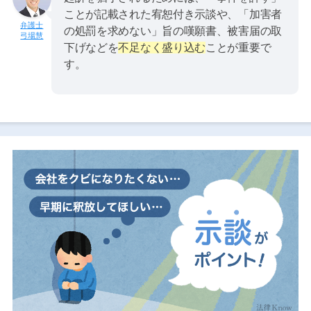
ことが記載された宥恕付き示談や、「加害者
の処罰を求めない」旨の嘆願書、被害届の取
弓場慧
下げなどを
不足なく盛り込む
ことが重要で
す。