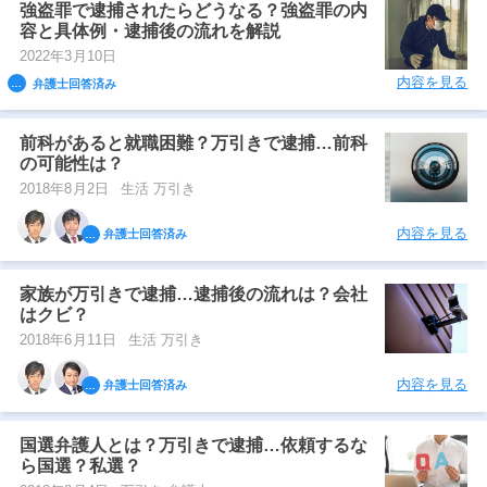
強盗罪で逮捕されたらどうなる？強盗罪の内
容と具体例・逮捕後の流れを解説
2022年3月10日
内容を見る
弁護士回答済み
前科があると就職困難？万引きで逮捕…前科
の可能性は？
2018年8月2日
生活 万引き
内容を見る
弁護士回答済み
家族が万引きで逮捕…逮捕後の流れは？会社
はクビ？
2018年6月11日
生活 万引き
内容を見る
弁護士回答済み
国選弁護人とは？万引きで逮捕…依頼するな
ら国選？私選？