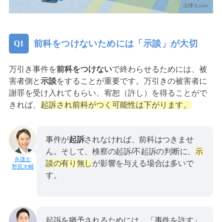
前科をつけないためには「示談」が大切
万引き事件を
前科をつけない
で終わらせるためには、被
害者側と
示談
をすることが重要です。万引きの被害者に
謝罪を受け入れてもらい、宥恕（許し）を得ることがで
きれば、
起訴され前科がつく可能性は下がります。
事件が
起訴
されなければ、前科はつきませ
ん。そして、検察の起訴/不起訴の判断に、
示
談の有り無し
が影響を与える場合は多いで
野尻大輔
す。
起訴を猶予されるためには、「事件を許す」