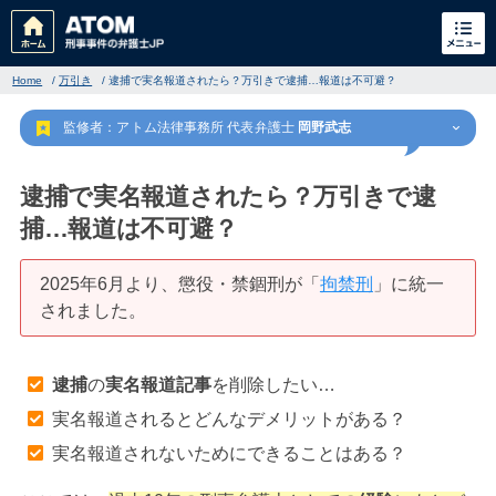
Home
/
万引き
/
逮捕で実名報道されたら？万引きで逮捕…報道は不可避？
監修者：アトム法律事務所 代表弁護士
岡野武志
逮捕で実名報道されたら？万引きで逮
捕…報道は不可避？
刑事事件
でお困りの方
2025年6月より、懲役・禁錮刑が「
拘禁刑
」に統一
されました。
刑事事件の無料相談
逮捕
の
実名報道記事
を削除したい…
家族が逮捕された方はこちら
実名報道されるとどんなデメリットがある？
実名報道されないためにできることはある？
刑事事件の記事一覧