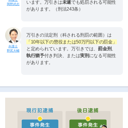
います。万引きは
未遂
でも処罰される可能性
岡野武志
があります。（刑法243条）
万引きの法定刑（科される刑罰の範囲）は
「10年以下の懲役または50万円以下の罰金」
と定められています。万引きでは、
罰金刑
、
野尻大輔
執行猶予
付き判決、または
実刑
になる可能性
があります。