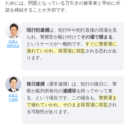
ためには、問題となっている万引きの被害者と早めに示
談を締結することが大切です。
現行犯逮捕
は、犯行中や犯行直後の現場を見
られ、警察官が駆け付けて
その場で捕まる
、
というケースが一般的です。
すぐに警察署に
岡野武志
連れていかれ、留置場に収監
される恐れがあ
ります。
後日逮捕
（通常逮捕）は、犯行の後日に、警
察が裁判所発付の
逮捕状
を持ってやって来
る、という場合です。この場合も、
警察署ま
弓場慧
で連れていかれ、そのまま留置場に収監
され
る可能性があります。