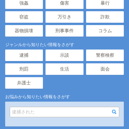
強姦
傷害
暴行
窃盗
万引き
詐欺
器物損壊
刑事事件
コラム
ジャンルから知りたい情報をさがす
逮捕
示談
警察検察
刑罰
生活
面会
弁護士
お悩みから知りたい情報をさがす