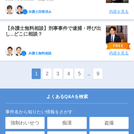
内容を見る
弁護士回答済み
【弁護士無料相談】刑事事件で逮捕・呼び出
し...どこに相談？
内容を見る
弁護士無料相談
1
2
3
4
5
...
9
よくあるQ&Aを検索
事件名から知りたい情報をさがす
強制わいせつ
痴漢
盗撮