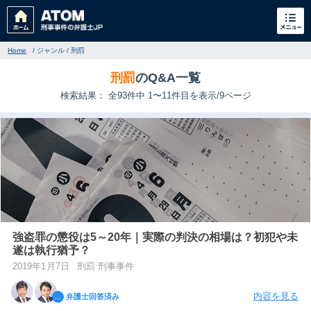
Home
/
ジャンル
/
刑罰
刑罰
のQ&A一覧
検索結果： 全93件中 1〜11件目を表示/9ページ
刑事事件
でお困りの方
刑事事件の無料相談
強盗罪の懲役は5～20年｜実際の判決の相場は？初犯や未
遂は執行猶予？
家族が逮捕された方はこちら
2019年1月7日
刑罰 刑事事件
刑事事件の記事一覧
内容を見る
弁護士回答済み