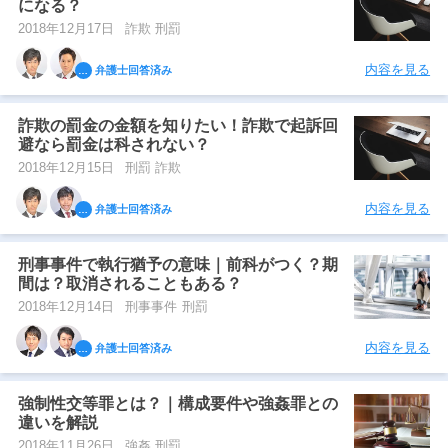
になる？
2018年12月17日
詐欺 刑罰
内容を見る
弁護士回答済み
詐欺の罰金の金額を知りたい！詐欺で起訴回
避なら罰金は科されない？
2018年12月15日
刑罰 詐欺
内容を見る
弁護士回答済み
刑事事件で執行猶予の意味｜前科がつく？期
間は？取消されることもある？
2018年12月14日
刑事事件 刑罰
内容を見る
弁護士回答済み
強制性交等罪とは？｜構成要件や強姦罪との
違いを解説
2018年11月26日
強姦 刑罰