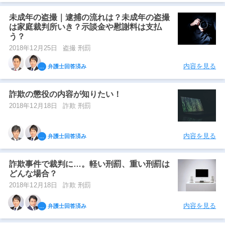
未成年の盗撮｜逮捕の流れは？未成年の盗撮
アトムについて
は家庭裁判所いき？示談金や慰謝料は支払
知りたい方
う？
2018年12月25日
盗撮 刑罰
弁護士紹介
内容を見る
弁護士回答済み
弁護士費用
詐欺の懲役の内容が知りたい！
2018年12月18日
詐欺 刑罰
アクセス
内容を見る
弁護士回答済み
解決実績
詐欺事件で裁判に…。軽い刑罰、重い刑罰は
どんな場合？
ご依頼者からのお手紙
2018年12月18日
詐欺 刑罰
内容を見る
弁護士回答済み
無料相談の口コミ評判