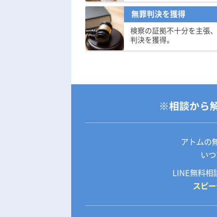
無罪判決を獲得
検察の証拠不十分を主張
判決を獲得。
※相談から
アトムの
いつ
LINE無料
スピー