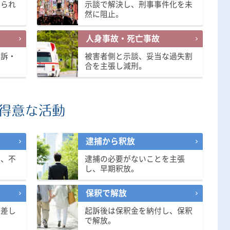
知られ
示談で解決し、刑事事件化を未
無料相談の口コミ評判
然に阻止。
人身事故・死亡事故
起訴・
被害者側と示談、妥当な過失割
合を主張し減刑。
逮捕から釈放
消、不
逮捕の必要がないことを主張
し、早期釈放。
保釈で解放
、差し
起訴後は保釈金を納付し、保釈
で解放。