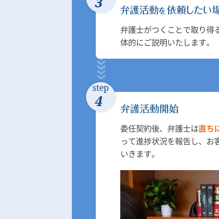
3
弁護士がつくことで取り得
体的にご説明いたします。
step
4
委任契約後、弁護士は
直ち
って進捗状況を報告し、お
いきます。