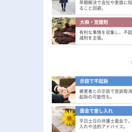
早期解決で会社や家族に
ること回避。
大麻・覚醒剤
有利な事情を収集し、不
減刑を主張。
示談で不起訴
被害者との示談で告訴取
起訴の可能性も。
面会で差し入れ
平日土日の弁護士面会で
入れや法的アドバイス。