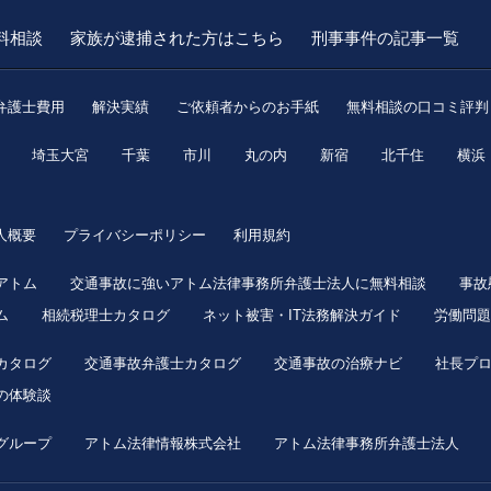
料相談
家族が逮捕された方はこちら
刑事事件の記事一覧
弁護士費用
解決実績
ご依頼者からのお手紙
無料相談の口コミ評判
埼玉大宮
千葉
市川
丸の内
新宿
北千住
横浜
人概要
プライバシーポリシー
利用規約
アトム
交通事故に強いアトム法律事務所弁護士法人に無料相談
事故
ム
相続税理士カタログ
ネット被害・IT法務解決ガイド
労働問題
カタログ
交通事故弁護士カタログ
交通事故の治療ナビ
社長プ
の体験談
グループ
アトム法律情報株式会社
アトム法律事務所弁護士法人