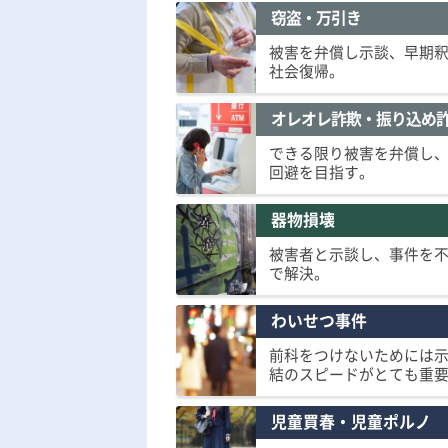
窃盗・万引き
被害を弁償し示談、早期
社会復帰。
オレオレ詐欺・振り込め
できる限り被害を弁償し
回避を目指す。
器物損壊
被害者と示談し、事件を
で解決。
わいせつ事件
前科をつけないためには
結のスピードがとても重
児童買春・児童ポルノ