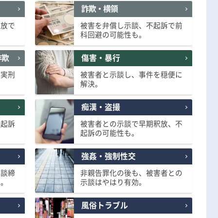
詐欺・横領
刑事事件の記事一覧
釈放で
被害を弁償し示談、不起訴で前
科回避の可能性も。
アトムについて
知りたい方
詐欺
傷害・暴行
弁護士紹介
、実刑
被害者と示談し、事件を穏便に
解決。
弁護士費用
痴漢・盗撮
不起訴
被害者との示談で早期釈放、不
起訴の可能性も。
アクセス
強姦・強制性交
解決実績
示談締
非親告罪化の後も、被害者との
要。
示談はやはり有効。
ご依頼者からのお手紙
風俗トラブル