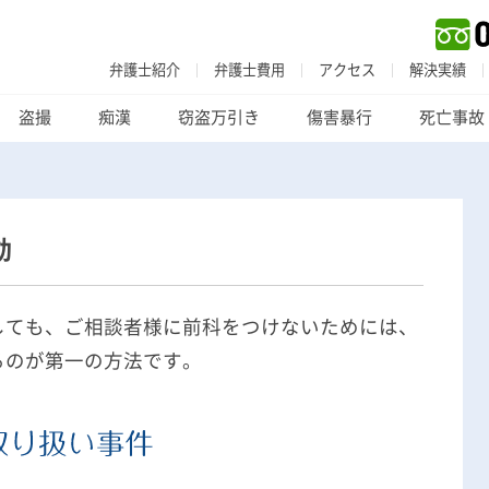
弁護士紹介
弁護士費用
アクセス
解決実績
盗撮
痴漢
窃盗万引き
傷害暴行
死亡事故
動
しても、ご相談者様に前科をつけないためには、
刑事事件
でお困りの方
るのが第一の方法です。
刑事事件の無料相談
家族が逮捕された方はこちら