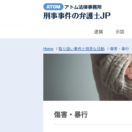
逮捕
示談
Home
/
取り扱い事件と得意な活動
/
傷害・暴行
傷害・暴行