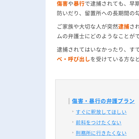
傷害
や
暴行
で逮捕されても、早
防いだり、留置所への長期間の
ご家族や大切な人が突然
逮捕
さ
ムの弁護士にどのようなことが
逮捕されてはいなかったり、す
べ・呼び出し
を受けている方な
傷害・暴行の弁護プラン
すぐに釈放してほしい
前科をつけたくない
刑務所に行きたくない