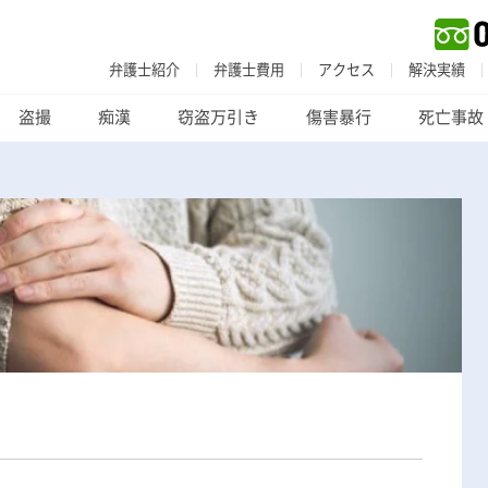
弁護士紹介
弁護士費用
アクセス
解決実績
盗撮
痴漢
窃盗万引き
傷害暴行
死亡事故
刑事事件
でお困りの方
刑事事件の無料相談
家族が逮捕された方はこちら