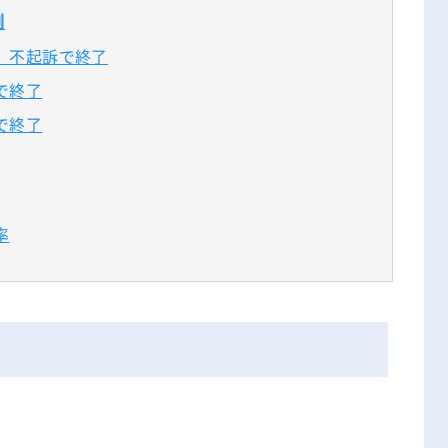
無料相談の口コミ評判
例
、不起訴で終了
で終了
で終了
率