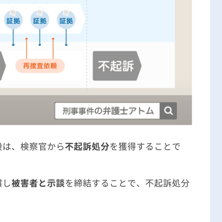
段は、検察官から
不起訴処分
を獲得することで
償し
被害者と示談
を締結することで、不起訴処分