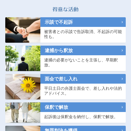
示談で不起訴
被害者との示談で告訴取消、不起訴の可能
性も。
逮捕から釈放
逮捕の必要がないことを主張し、早期釈
放。
面会で差し入れ
平日土日の弁護士面会で、差し入れや法的
アドバイス。
保釈で解放
起訴後は保釈金を納付し、保釈で解放。
無罪判決を獲得