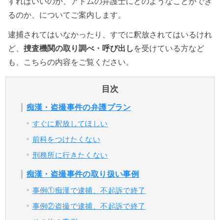
すればいいのか、アトムの弁護士にどのようなことができ
るのか、についてご案内します。
アトムについて
知りたい方
逮捕されてはいなかったり、すでに釈放されてはいるけれ
ど、
捜査機関の取り調べ・呼び出し
を受けている方など
弁護士紹介
も、こちらの内容をご覧ください。
弁護士費用
目次
痴漢・盗撮事件の弁護プラン
アクセス
すぐに釈放してほしい
前科をつけたくない
解決実績
刑務所に行きたくない
ご依頼者からのお手紙
痴漢・盗撮事件の取り扱い事例
事例①痴漢で逮捕、不起訴で終了
無料相談の口コミ評判
事例②盗撮で逮捕、不起訴で終了