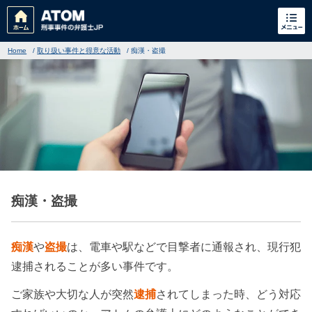
Home
/
取り扱い事件と得意な活動
/
痴漢・盗撮
刑事事件
でお困りの方
痴漢・盗撮
刑事事件の無料相談
痴漢
や
盗撮
は、電車や駅などで目撃者に通報され、現行犯
家族が逮捕された方はこちら
逮捕されることが多い事件です。
ご家族や大切な人が突然
逮捕
されてしまった時、どう対応
刑事事件の記事一覧