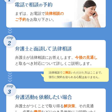
まずは、お電話で
法律相談の
ご予約
をお取り下さい。
step
2
弁護士が法律相談にお答えします。
今後の見通し
と取るべき対応について詳しくご説明します。
法律相談で
ご満足
いただけた方はここまで。
強引に契約を迫られる心配はありません。
step
3
弁護士がつくことで取り得る
解決策
、その見通
し、必要な
費用
などにつき具体的にご説明いたし