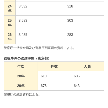
24
3,932
318
年
25
3,583
303
年
26
3,439
283
年
警察庁生活安全局及び警察庁刑事局の資料による。
盗撮事件の送致件数（東京都）
年次
件数
人員
28年
619
605
29年
676
648
警視庁の統計資料による。