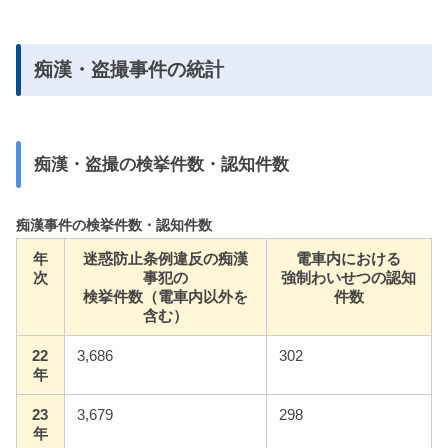
痴漢・盗撮事件の統計
痴漢・盗撮の検挙件数・認知件数
痴漢事件の検挙件数・認知件数
年
迷惑防止条例違反の痴漢
電車内における
次
事犯の
強制わいせつの認知
検挙件数（電車内以外を
件数
含む）
22
3,686
302
年
23
3,679
298
年