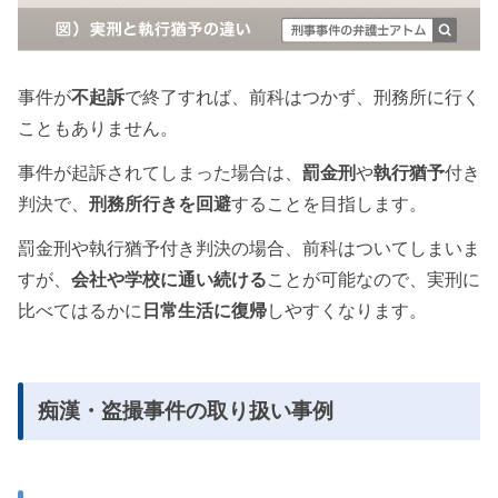
事件が
不起訴
で終了すれば、前科はつかず、刑務所に行く
こともありません。
事件が起訴されてしまった場合は、
罰金刑
や
執行猶予
付き
判決で、
刑務所行きを回避
することを目指します。
罰金刑や執行猶予付き判決の場合、前科はついてしまいま
すが、
会社や学校に通い続ける
ことが可能なので、実刑に
比べてはるかに
日常生活に復帰
しやすくなります。
痴漢・盗撮事件の取り扱い事例