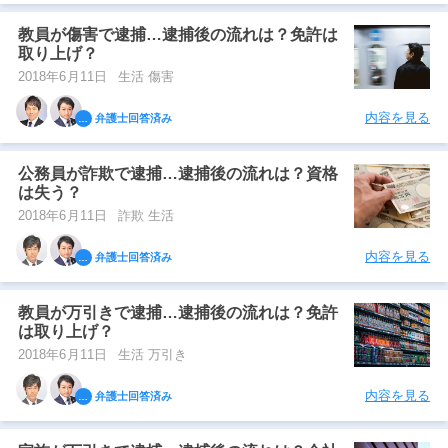
教員が傷害で逮捕…逮捕後の流れは？免許は
アトムについて
取り上げ？
知りたい方
2018年6月11日
生活 傷害
弁護士紹介
内容を見る
弁護士回答済み
弁護士費用
公務員が詐欺で逮捕…逮捕後の流れは？資格
は失う？
2018年6月11日
詐欺 生活
アクセス
内容を見る
弁護士回答済み
解決実績
教員が万引きで逮捕…逮捕後の流れは？免許
は取り上げ？
ご依頼者からのお手紙
2018年6月11日
生活 万引き
内容を見る
弁護士回答済み
無料相談の口コミ評判