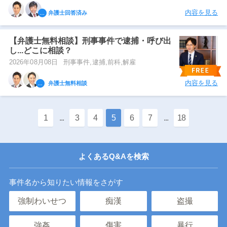
内容を見る
弁護士回答済み
【弁護士無料相談】刑事事件で逮捕・呼び出
し...どこに相談？
2026年08月08日
刑事事件,逮捕,前科,解雇
内容を見る
弁護士無料相談
1
...
3
4
5
6
7
...
18
よくあるQ&Aを検索
事件名から知りたい情報をさがす
強制わいせつ
痴漢
盗撮
強姦
傷害
暴行