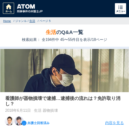
Home
/
ジャンル
/
生活
/
ページ 5
生活
のQ&A一覧
検索結果： 全194件中 45〜55件目を表示/18ページ
刑事事件
でお困りの方
刑事事件の無料相談
看護師が器物損壊で逮捕…逮捕後の流れは？免許取り消
し？
家族が逮捕された方はこちら
2018年6月11日
生活 器物損壊
刑事事件の記事一覧
内容を見る
弁護士回答済み