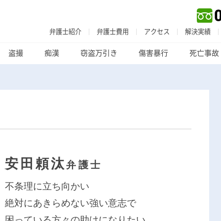
弁護士紹介
弁護士費用
アクセス
解決実績
盗撮
痴漢
窃盗万引き
傷害暴行
死亡事故
刑事事件
でお困りの方
安田頼汰
弁護士
刑事事件の無料相談
不条理に立ち向かい
絶対にあきらめない強い意志で
家族が逮捕された方はこちら
困っている方々の助けになりたい。