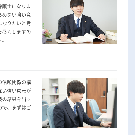
無料相談の口コミ評判
弁護士になりま
らめない強い意
になりたいと考
を尽くしますの
す。
の信頼関係の構
ない強い意志が
良の結果を出す
ので、まずはご