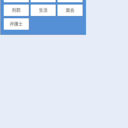
刑罰
生活
面会
弁護士