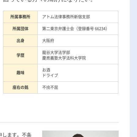
刑事事件の記事一覧
所属事務所
アトム法律事務所新宿支部
所属団体
第二東京弁護士会（登録番号 66234）
アトムについて
知りたい方
出身
大阪府
弁護士紹介
龍谷大学法学部
学歴
慶應義塾大学法科大学院
弁護士費用
お酒
趣味
ドライブ
アクセス
座右の銘
不撓不屈
解決実績
ご依頼者からのお手紙
申します。不条