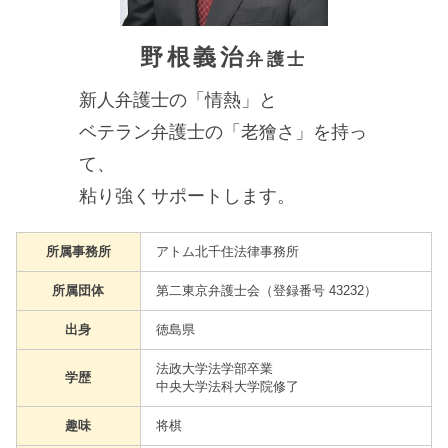
アトムについて
野根義治
知りたい方
弁護士
新人弁護士の「情熱」と
弁護士紹介
ベテラン弁護士の「老獪さ」を持っ
て、
弁護士費用
粘り強くサポートします。
アクセス
所属事務所
アトム北千住法律事務所
解決実績
所属団体
第二東京弁護士会（登録番号 43232）
出身
徳島県
ご依頼者からのお手紙
法政大学法学部卒業
学歴
中央大学法科大学院修了
無料相談の口コミ評判
趣味
将棋