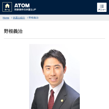
Home
/
弁護士紹介
/
野根義治
野根義治
刑事事件
でお困りの方
刑事事件の無料相談
家族が逮捕された方はこちら
刑事事件の記事一覧